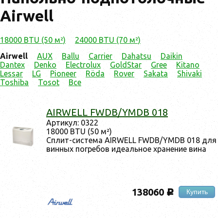
Airwell
18000 BTU (50 м²)
24000 BTU (70 м²)
Airwell
AUX
Ballu
Carrier
Dahatsu
Daikin
Dantex
Denko
Electrolux
GoldStar
Gree
Kitano
Lessar
LG
Pioneer
Röda
Rover
Sakata
Shivaki
Toshiba
Tosot
Все
AIRWELL FWDB/YMDB 018
Ар­ти­кул: 0322
18000 BTU (50 м²)
Сплит-сис­те­ма AIRWELL FWDB/YMDB 018 для
вин­ных пог­ре­бов иде­аль­ное хра­нение ви­на
138060
Купить
c