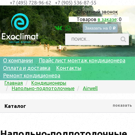
+7 (495) 728-96-62
+7 (905) 536-87-55
Обратный звонок
Товаров
в заказе
:
0
Заказать на
0
c
О компании
Прайс лист монтаж кондиционера
Оплата и доставка
Контакты
Ремонт кондиционера
Главная
Кондиционеры
Напольно-подпотолочные
Airwell
Каталог
показать
Напольно-подпотолочные