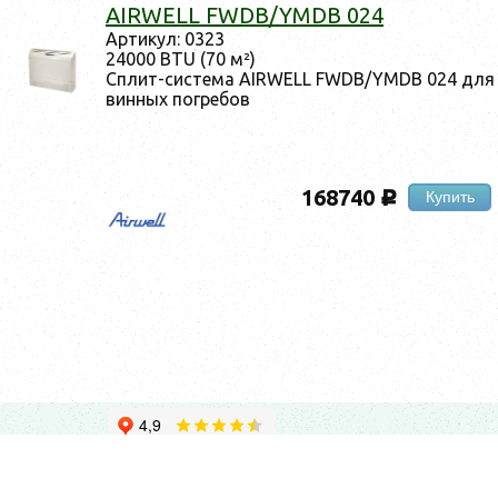
AIRWELL FWDB/YMDB 024
Ар­ти­кул: 0323
24000 BTU (70 м²)
Сплит-сис­те­ма AIRWELL FWDB/YMDB 024 для
вин­ных пог­ре­бов
168740
Купить
c