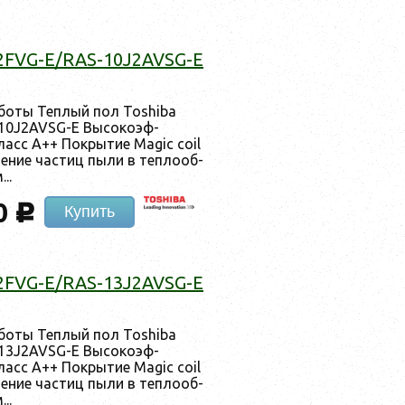
J2FVG-E/RAS-10J2AVSG-E
а­боты Теп­лый пол Toshiba
0J2AVSG-E Вы­соко­эф­
ласс А++ Пок­ры­тие Magic coil
е­ние час­тиц пы­ли в теп­ло­об­
..
0
c
Купить
J2FVG-E/RAS-13J2AVSG-E
а­боты Теп­лый пол Toshiba
3J2AVSG-E Вы­соко­эф­
ласс А++ Пок­ры­тие Magic coil
е­ние час­тиц пы­ли в теп­ло­об­
..