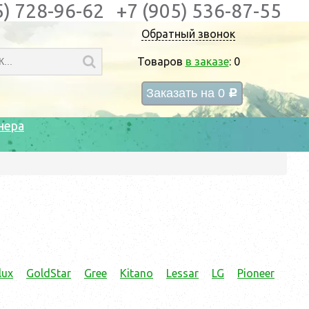
5) 728-96-62
+7 (905) 536-87-55
Обратный звонок
Товаров
в заказе
:
0
Заказать на
0
c
нера
lux
GoldStar
Gree
Kitano
Lessar
LG
Pioneer