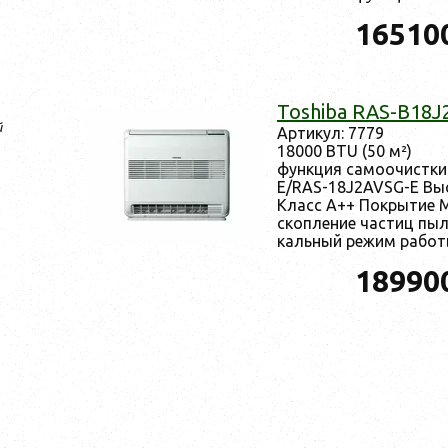
16510
Toshiba RAS-B18
й
Ар­ти­кул: 7779
18000 BTU (50 м²)
фун­кция са­мо­очис­т
E/RAS-18J2AVSG-E Вы­с
Класс А++ Пок­ры­тие Ma
скоп­ле­ние час­тиц пы­л
каль­ный ре­жим ра­боты
18990