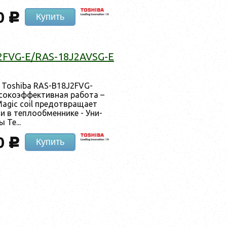
0
c
Купить
J2FVG-E/RAS-18J2AVSG-E
ки Toshiba RAS-B18J2FVG-
око­эф­фектив­ная ра­бота –
gic coil пре­дот­вра­ща­ет
и в теп­ло­об­менни­ке - Уни­
 Те...
0
c
Купить