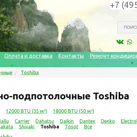
+7 (49
Оплата и доставка
Контакты
Ремонт кондицио
очные
Toshiba
но-подпотолочные Toshiba
12000 BTU (35 м²)
18000 BTU (50 м²)
Ballu
Carrier
Dahatsu
Daikin
Dantex
Denko
Electro
Sakata
Shivaki
Toshiba
Tosot
Все
shiba