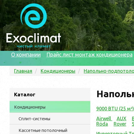
О компании
Прайс лист монтаж кондиционера
Главная
Кондиционеры
Напольно-подпотол
Наполь
Каталог
Кондиционеры
9000 BTU (25 м²)
Airwell
AUX
Сплит-системы
Röda
Rover
Кассетные потолочный
Инверторный To