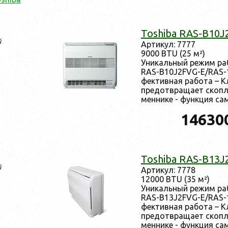
Toshiba RAS-B10
й
Ар­ти­кул: 7777
9000 BTU (25 м²)
Уни­каль­ный ре­жим р
RAS-B10J2FVG-E/RAS-1
фектив­ная ра­бота – К
пре­дот­вра­ща­ет скоп­л
менни­ке - фун­кция сам.
14630
Toshiba RAS-B13
й
Ар­ти­кул: 7778
12000 BTU (35 м²)
Уни­каль­ный ре­жим р
RAS-B13J2FVG-E/RAS-1
фектив­ная ра­бота – К
пре­дот­вра­ща­ет скоп­л
менни­ке - фун­кция сам.