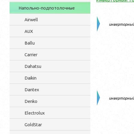
Напольно-подпотолочные
Airwell
инверторны
AUX
Ballu
Carrier
Dahatsu
Daikin
Dantex
инверторны
Denko
Electrolux
GoldStar