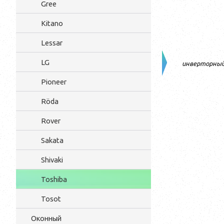
Gree
Kitano
Lessar
LG
инверторны
Pioneer
Röda
Rover
Sakata
Shivaki
Toshiba
Tosot
Оконный