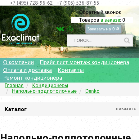
+7 (495) 728-96-62
+7 (905) 536-87-55
Обратный звонок
Товаров
в заказе
:
0
Заказать на
0
c
О компании
Прайс лист монтаж кондиционера
Оплата и доставка
Контакты
Ремонт кондиционера
Главная
Кондиционеры
Напольно-подпотолочные
Denko
Каталог
показать
Напольно-подпотолочные