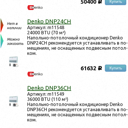
50400
Купить
c
Denko DNP24CH
Нет в
Ар­ти­кул: m11548
наличии
24000 BTU (70 м²)
На­поль­но-по­толоч­ный кон­ди­ци­онер Denko
Можно
DNP24CH ре­комен­ду­ет­ся ус­та­нав­ли­вать в по­
заказать
меще­ни­ях, не ос­на­щен­ных под­весным по­тол­
ком.
61632
Купить
c
Denko DNP36CH
Ар­ти­кул: m11549
36000 BTU (110 м²)
На­поль­но-по­толоч­ный кон­ди­ци­онер Denko
DNP36CH ре­комен­ду­ет­ся ус­та­нав­ли­вать в по­
меще­ни­ях, не ос­на­щен­ных под­весным по­тол­
ком.