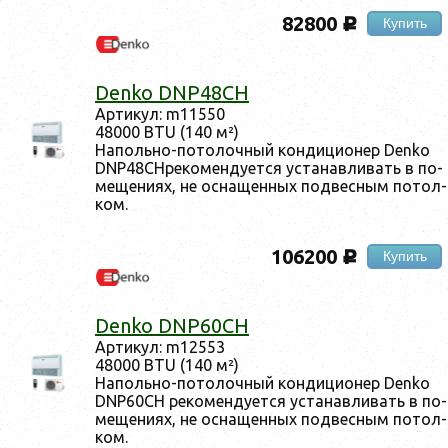
82800
Купить
c
Denko DNP48CH
Ар­ти­кул: m11550
48000 BTU (140 м²)
На­поль­но-по­то­лоч­ный кон­ди­ци­онер Denko
DNP48CHре­ко­мен­ду­ет­ся ус­та­нав­ли­вать в по­
ме­ще­ни­ях, не ос­на­щен­ных под­вес­ным по­тол­
ком.
106200
Купить
c
Denko DNP60CH
Ар­ти­кул: m12553
48000 BTU (140 м²)
На­поль­но-по­то­лоч­ный кон­ди­ци­онер Denko
DNP60CH ре­ко­мен­ду­ет­ся ус­та­нав­ли­вать в по­
ме­ще­ни­ях, не ос­на­щен­ных под­вес­ным по­тол­
ком.