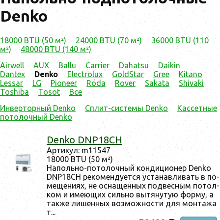
Denko
18000 BTU (50 м²)
24000 BTU (70 м²)
36000 BTU (110
м²)
48000 BTU (140 м²)
Airwell
AUX
Ballu
Carrier
Dahatsu
Daikin
Dantex
Denko
Electrolux
GoldStar
Gree
Kitano
Lessar
LG
Pioneer
Röda
Rover
Sakata
Shivaki
Toshiba
Tosot
Все
Инверторный Denko
Сплит-системы Denko
Кассетные
потолочный Denko
Denko DNP18CH
Ар­ти­кул: m11547
18000 BTU (50 м²)
На­поль­но-по­толоч­ный кон­ди­ци­онер Denko
DNP18CH ре­комен­ду­ет­ся ус­та­нав­ли­вать в по­
меще­ни­ях, не ос­на­щен­ных под­весным по­тол­
ком и име­ющих силь­но вы­тяну­тую фор­му, а
так­же ли­шен­ных воз­можнос­ти для мон­та­жа
т...