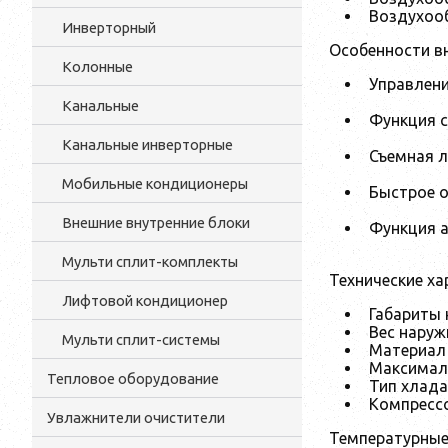
Воздухоо
Инверторный
Особенности в
Колонные
Управлен
Канальные
Функция 
Канальные инверторные
Съемная 
Мобильные кондиционеры
Быстрое 
Внешние внутренние блоки
Функция 
Мульти cплит-комплекты
Технические ха
Лифтовой кондиционер
Габариты
Вес наруж
Мульти сплит-системы
Материал
Максимал
Тепловое оборудование
Тип хлад
Компресс
Увлажнители очистители
Температурные