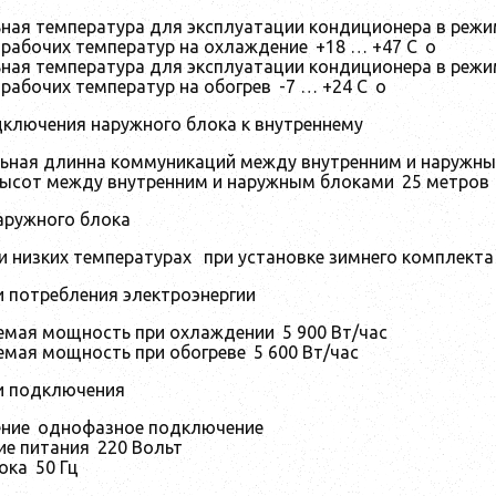
ная температура для эксплуатации кондиционера в реж
рабочих температур на охлаждение
+18 … +47 C
o
ая температура для эксплуатации кондиционера в режи
рабочих температур на обогрев
-7 … +24 C
o
ключения наружного блока к внутреннему
ьная длинна коммуникаций между внутренним и наружн
высот между внутренним и наружным блоками
25 метров
аружного блока
и низких температурах
при установке зимнего комплекта
и потребления электроэнергии
емая мощность при охлаждении
5 900 Вт/час
емая мощность при обогреве
5 600 Вт/час
и подключения
ние
однофазное подключение
ие питания
220 Вольт
ока
50 Гц