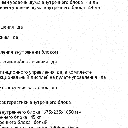
ный уровень шума внутреннего блока
43 дБ
ьный уровень шума внутреннего блока
49 дБ
ы
ушения
да
ежим
да
ления внутренним блоком
ключения/выключения
да
танционного управления
да, в комплекте
кциональный дисплей на пульте управления
да
е положения заслонок
да
рактеристики внутреннего блока
внутреннего блока
675x235x1650 мм
еннего блока
45 кг
реннего блока
белый
бмен при охлаждении
2306 м
3
/мин