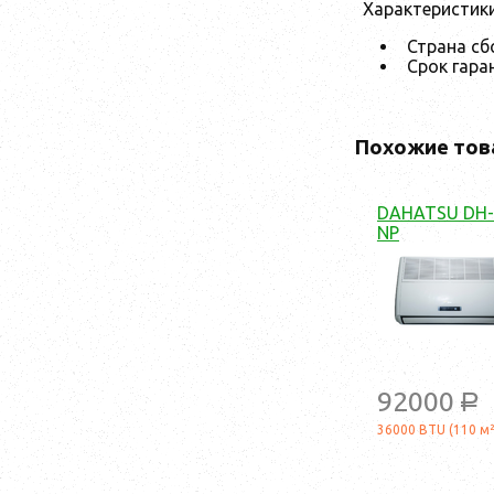
Характеристик
Страна сб
Срок гара
Похожие тов
DAHATSU DH-
NP
92000
a
36000 BTU (110 м²