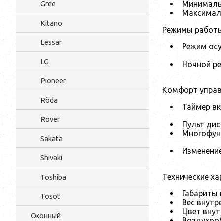
Минималь
Gree
Максимал
Kitano
Режимы работ
Lessar
Режим ос
LG
Ночной р
Pioneer
Комфорт управ
Röda
Таймер в
Rover
Пульт дис
Многофун
Sakata
Изменени
Shivaki
Технические ха
Toshiba
Габариты 
Tosot
Вес внутр
Цвет внут
Оконный
Воздухоо