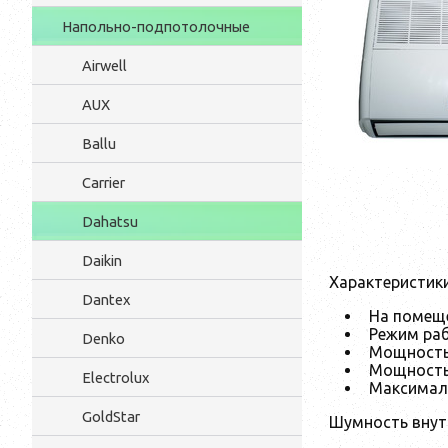
Напольно-подпотолочные
Airwell
AUX
Ballu
Carrier
Dahatsu
Daikin
Характеристик
Dantex
На помещ
Режим ра
Denko
Мощность
Мощность
Electrolux
Максимал
GoldStar
Шумность внут