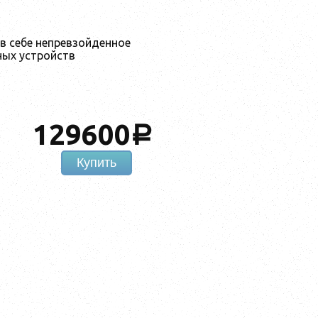
в себе непревзойденное
ных устройств
129600
a
Купить