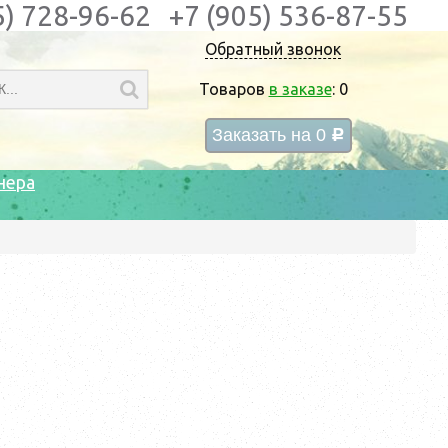
5) 728-96-62
+7 (905) 536-87-55
Обратный звонок
Товаров
в заказе
:
0
Заказать на
0
c
нера