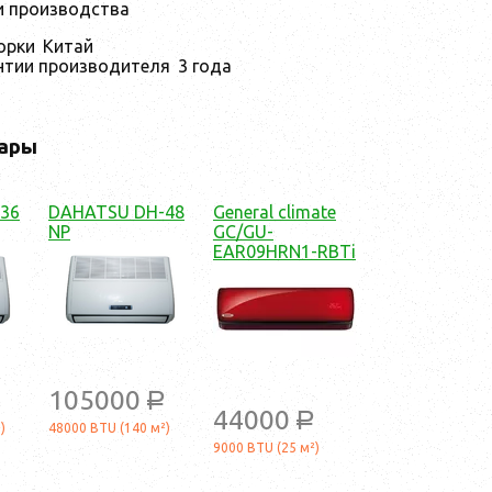
и производства
орки
Китай
нтии производителя
3 года
ары
36
DAHATSU DH-48
General climate
NP
GC/GU-
EAR09HRN1-RBTi
105000
a
44000
a
)
48000 BTU (140 м²)
9000 BTU (25 м²)