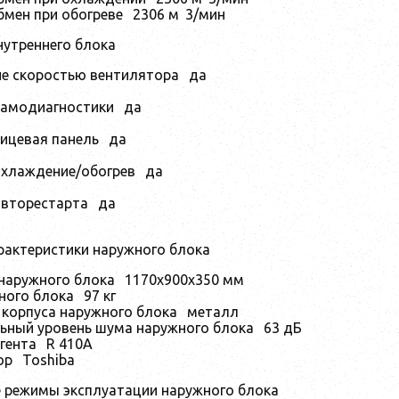
бмен при обогреве
2306 м
3
/мин
нутреннего блока
ие скоростью вентилятора
да
самодиагностики
да
лицевая панель
да
охлаждение/обогрев
да
авторестарта
да
рактеристики наружного блока
 наружного блока
1170x900x350 мм
ного блока
97 кг
 корпуса наружного блока
металл
ьный уровень шума наружного блока
63 дБ
агента
R 410A
ор
Toshiba
 режимы эксплуатации наружного блока