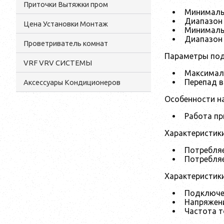
Приточки Вытяжки пром
Минималь
Диапазон 
Цена Установки Монтаж
Минимальн
Диапазон 
Проветриватель комнат
Параметры под
VRF VRV СИСТЕМЫ
Максимал
Перепад 
Аксессуары Кондиционеров
Особенности н
Работа пр
Характеристик
Потребля
Потребля
Характеристик
Подключе
Напряжен
Частота т