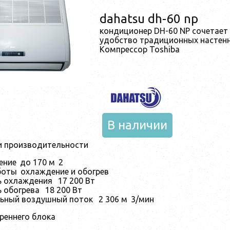
dahatsu dh-60 np
кондиционер DH-60 NP сочетает 
удобство традиционных настен
Компрессор Toshiba
В наличии
и производительности
ение
до 170 м
2
боты
охлаждение и обогрев
 охлаждения
17 200 Вт
 обогрева
18 200 Вт
ьный воздушный поток
2 306 м
3
/мин
реннего блока