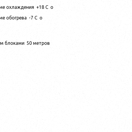
име охлаждения
+18 C
o
ме обогрева
-7 C
o
ым блоками
50 метров