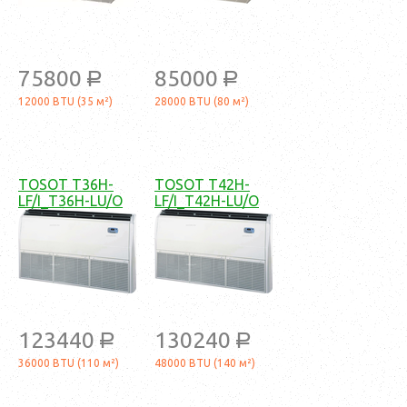
75800
85000
a
a
12000 BTU (35 м²)
28000 BTU (80 м²)
TOSOT T36H-
TOSOT T42H-
LF/I_T36H-LU/O
LF/I_T42H-LU/O
123440
130240
a
a
36000 BTU (110 м²)
48000 BTU (140 м²)