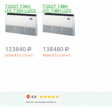
TOSOT T36H-
TOSOT T48H-
LF/I_T36H-LU/O2
LF/I_T48H-LU/O
123840
138480
a
a
36000 BTU (110 м²)
48000 BTU (140 м²)