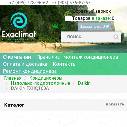
+7 (495) 728-96-62
+7 (905) 536-87-55
Обратный звонок
Товаров
в заказе
:
0
Заказать на
0
c
О компании
Прайс лист монтаж кондиционера
Оплата и доставка
Контакты
Ремонт кондиционера
Главная
Кондиционеры
Напольно-подпотолочные
Daikin
DAIKIN FXHQ100A
Каталог
показать