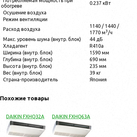
Потребляемая мощность при
0.237 кВт
обогреве
Осушение воздуха
Режим вентиляции
1140 / 1440 /
Расход воздуха
3
1770 м
/ч
Макс. уровень шума (внутр. блок)
44 дБ
Хладагент
R410a
Ширина (внутр. блок)
1590 мм
Глубина (внутр. блок)
690 мм
Высота (внутр. блок)
235 мм
Вес (внутр. блок)
39 кг
Страна-производитель
Япония
Похожие товары
DAIKIN FXHQ32A
DAIKIN FXHQ63A