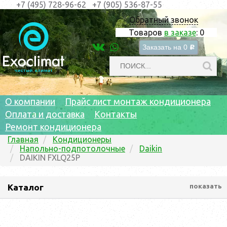
+7 (495) 728-96-62
+7 (905) 536-87-55
Обратный звонок
Товаров
в заказе
:
0
Заказать на
0
c
О компании
Прайс лист монтаж кондиционера
Оплата и доставка
Контакты
Ремонт кондиционера
Главная
Кондиционеры
Напольно-подпотолочные
Daikin
DAIKIN FXLQ25P
Каталог
показать