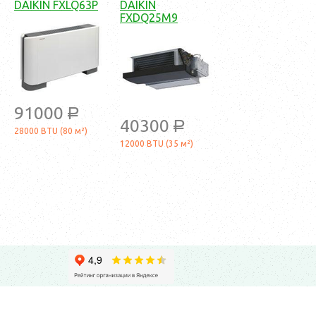
DAIKIN FXLQ63P
DAIKIN
FXDQ25M9
91000
a
40300
a
28000 BTU (80 м²)
12000 BTU (35 м²)