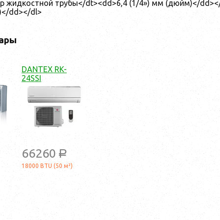
р жидкостной трубы</dt><dd>6,4 (1/4») мм (дюйм)</dd><
)</dd></dl>
ары
DANTEX RK-
24SSI
66260
a
18000 BTU (50 м²)