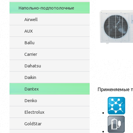
Напольно-подпотолочные
Airwell
AUX
Ballu
Carrier
Dahatsu
Daikin
Dantex
Применяемые т
Denko
Electrolux
GoldStar