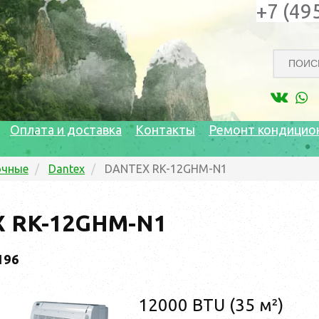
+7 (49
Оплата и доставка
Контакты
Ремонт кондицио
очные
Dantex
DANTEX RK-12GHM-N1
 RK-12GHM-N1
196
12000 BTU (35 м²)