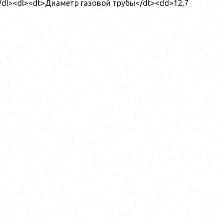
/dl><dl><dt>Диаметр газовой трубы</dt><dd>12,7