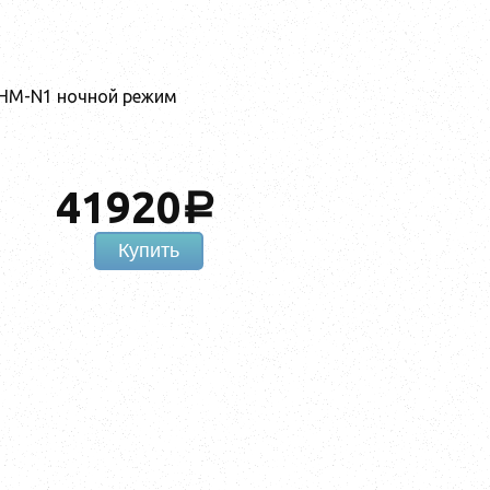
HM-N1 ночной режим
41920
a
Купить