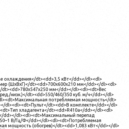
е охлаждения</dt><dd>3,5 кВт</dd></dl><dl>
мер (ШхВхГ)</dt><dd>700х600х210 мм</dd></dl><dl>
</dt><dd>780х547х250 мм</dd></dl><dl><dt>Вес
ед./низк.)</dt><dd>550/460/350 куб. м/ч</dd></dl>
><dl><dt>Максимальная потребляемая мощность</dt>
</dl><dl><dt>Пульт</dt><dd>В комплекте</dd></dl>
<dt>Тип хладагента</dt><dd>R410a</dd></dl><dl>
С</dd></dl><dl><dt>Максимальный перепад
50–1 В/Гц/Ф</dd></dl><dl><dt>Потребляемая
ая мощность (обогрев)</dt><dd>1,083 кВт</dd></dl>