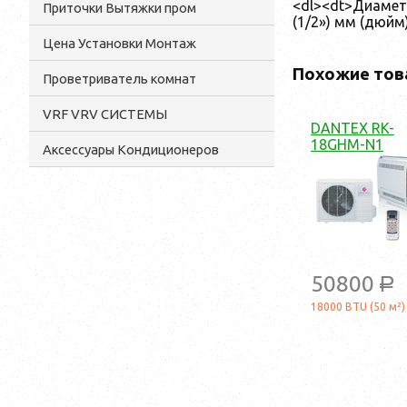
<dl><dt>Диамет
Приточки Вытяжки пром
(1/2») мм (дюйм
Цена Установки Монтаж
Похожие тов
Проветриватель комнат
VRF VRV СИСТЕМЫ
DANTEX RK-
18GHM-N1
Аксессуары Кондиционеров
50800
a
18000 BTU (50 м²)