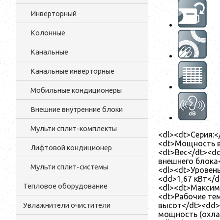
Инверторный
Колонные
Канальные
Канальные инверторные
Мобильные кондиционеры
Внешние внутренние блоки
Мульти cплит-комплекты
<dl><dt>Серия:
<dt>Мощность в
Лифтовой кондиционер
<dt>Вес</dt><d
внешнего блока<
Мульти сплит-системы
<dl><dt>Уровен
<dd>1,67 кВт</
Тепловое оборудование
<dl><dt>Максим
<dt>Рабочие те
высот</dt><dd>
Увлажнители очистители
мощность (охла