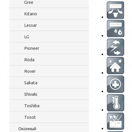
Gree
Kitano
Lessar
LG
Pioneer
Röda
Rover
Sakata
Shivaki
Toshiba
Tosot
Оконный