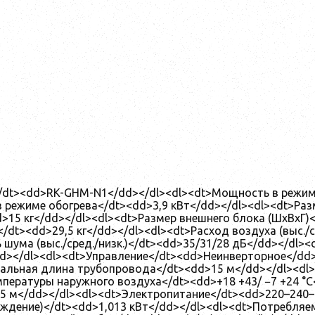
</dt><dd>RK-GHM-N1</dd></dl><dl><dt>Мощность в режим
 режиме обогрева</dt><dd>3,9 кВт</dd></dl><dl><dt>Раз
d>15 кг</dd></dl><dl><dt>Размер внешнего блока (ШхВхГ)
/dt><dd>29,5 кг</dd></dl><dl><dt>Расход воздуха (выс./ср
ь шума (выс./сред./низк.)</dt><dd>35/31/28 дБ</dd></dl
dd></dl><dl><dt>Управление</dt><dd>Неинверторное</dd>
альная длина трубопровода</dt><dd>15 м</dd></dl><dl>
мпературы наружного воздуха</dt><dd>+18 +43/ −7 +24 °
5 м</dd></dl><dl><dt>Электропитание</dt><dd>220–240–
ждение)</dt><dd>1,013 кВт</dd></dl><dl><dt>Потребляем