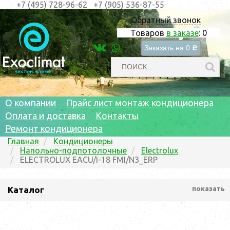
+7 (495) 728-96-62
+7 (905) 536-87-55
Обратный звонок
Товаров
в заказе
:
0
Заказать на
0
c
О компании
Прайс лист монтаж кондиционера
Оплата и доставка
Контакты
Ремонт кондиционера
Главная
Кондиционеры
Напольно-подпотолочные
Electrolux
ELECTROLUX EACU/I-18 FMI/N3_ERP
Каталог
показать