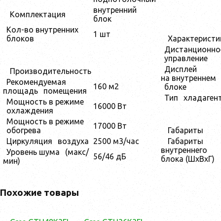
внутренний
Комплектация
блок
Кол-во внутренних
1 шт
блоков
Характеристи
Дистанционно
управление
Дисплей
Производительность
на внутреннем
Рекомендуемая
160 м2
блоке
площадь
помещения
Тип
хладаген
Мощность в режиме
16000 Вт
охлаждения
Мощность в режиме
17000 Вт
обогрева
Габариты
Циркуляция
воздуха
2500 м3/час
Габариты
внутреннего
Уровень шума
(макс/
56/46 дБ
блока (ШхВхГ)
мин)
Похожие товары