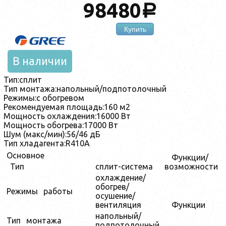
98480
a
Купить
В наличии
Тип:
сплит
Тип монтажа:
напольный/подпотолочный
Режимы:
с обогревом
Рекомендуемая площадь:
160 м2
Мощность охлаждения:
16000 Вт
Мощность обогрева:
17000 Вт
Шум (макс/мин):
56/46 дБ
Тип хладагента:
R410А
Основное
Функции/
Тип
сплит-система
возможности
охлаждение/
обогрев/
Режимы
работы
осушение/
вентиляция
Функции
напольный/
Тип
монтажа
подпотолочный