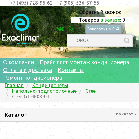
+7 (495) 728-96-62
+7 (905) 536-87-55
Обратный звонок
Товаров
в заказе
:
0
Заказать на
0
c
О компании
Прайс лист монтаж кондиционера
Оплата и доставка
Контакты
Ремонт кондиционера
Главная
Кондиционеры
Напольно-подпотолочные
Gree
Gree GTH60K3FI
Каталог
показать