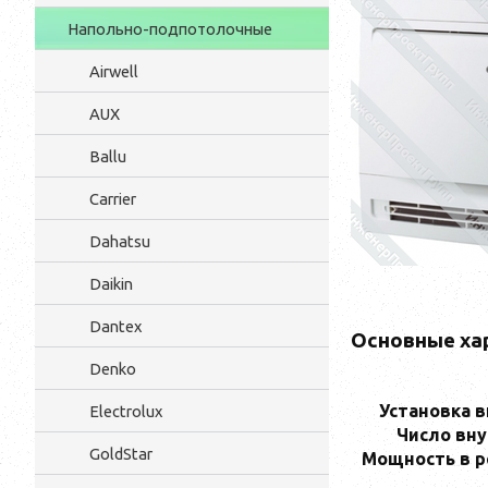
Напольно-подпотолочные
Airwell
AUX
Ballu
Carrier
Dahatsu
Daikin
Dantex
Основные ха
Denko
Установка 
Electrolux
Число вн
GoldStar
Мощность в 