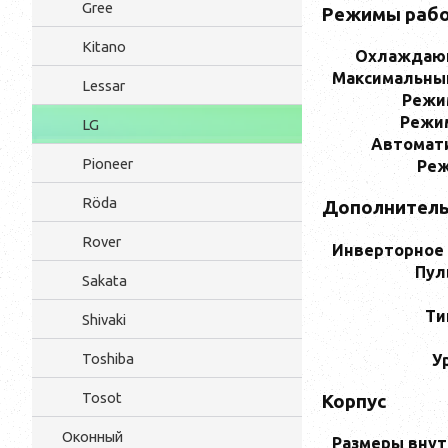
Gree
Режимы раб
Kitano
Охлаждающ
Максимальны
Lessar
Режи
Режи
LG
Автомат
Pioneer
Реж
Röda
Дополнител
Rover
Инверторное
Пул
Sakata
Ти
Shivaki
Toshiba
У
Tosot
Корпус
Оконный
Размеры внут