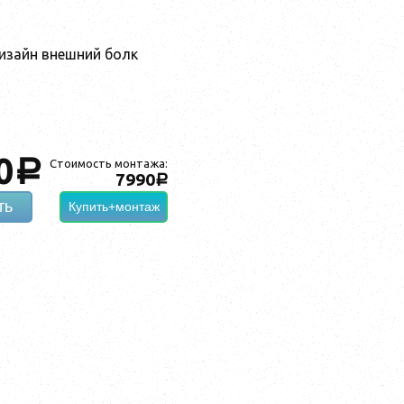
дизайн внешний болк
0
a
Стоимость монтажа:
7990
a
ть
Купить+монтаж