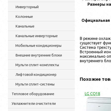
Размеры на
Инверторный
Колонные
Официальная 
Канальные
Канальные инверторные
В режиме охлаж
существует функ
Мобильные кондиционеры
Система трехсту
Встроенный иони
Внешние внутренние блоки
максимально оп
внутреннего бл
Мульти cплит-комплекты
Лифтовой кондиционер
Похожие тов
Мульти сплит-системы
LG CQ18
Тепловое оборудование
Увлажнители очистители