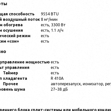
оты
ая способность
9554 BTU
й воздушный поток
8 м³/мин
м обогрева
есть, 3300 Вт
м осушения
есть, 1.1 л/ч
ический режим
есть
им «сон»
есть
ьно
 управление мощностью
есть
ьт управления
есть
Таймер
есть
п хладагента
R 410A
Прочее
автоперезапуск, ионизатор, р
ровень шума
27–38 дБ
реннего блока сплит-системы или мобильного конди