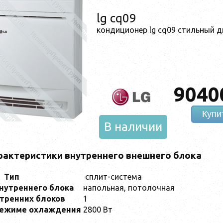
lg cq09
кондиционер lg cq09 стильный 
9040
Купи
В наличии
рактеристики внутреннего внешнего блока
Тип
сплит-система
внутреннего блока
напольная, потолочная
утренних блоков
1
режиме охлаждения
2800 Вт