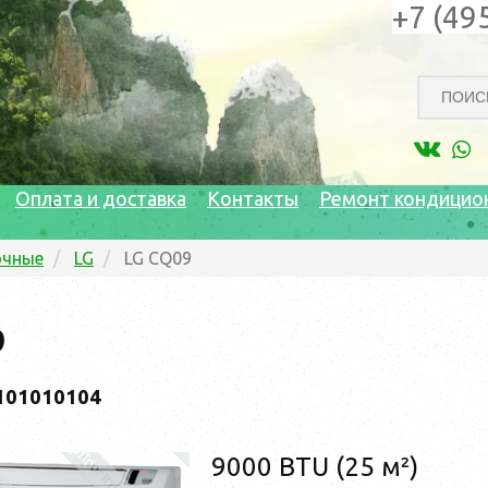
+7 (49
Оплата и доставка
Контакты
Ремонт кондицио
очные
LG
LG CQ09
9
101010104
9000 BTU (25 м²)