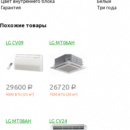
Цвет внутреннего блока
Белый
Гарантия
Три года
Похожие товары
LG CV09
LG MT06AH
29600
26720
a
a
9000 BTU (25 м²)
7000 BTU (20 м²)
LG MT08AH
LG CV24