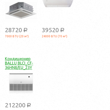
28720
39520
a
a
7000 BTU (20 м²)
24000 BTU (70 м²)
Кондиционер
BALLU BLCI_CF-
36HN8/EU_23Y
212200
a