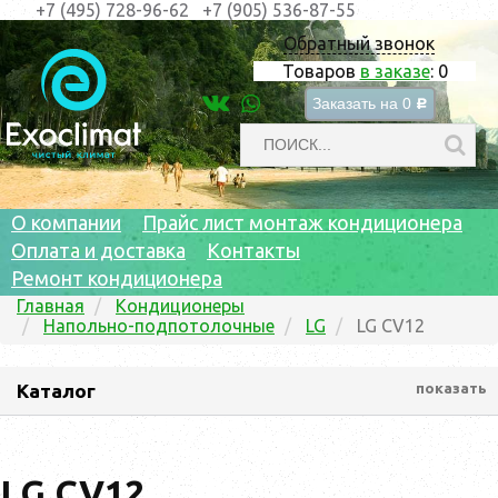
+7 (495) 728-96-62
+7 (905) 536-87-55
Обратный звонок
Товаров
в заказе
:
0
Заказать на
0
c
О компании
Прайс лист монтаж кондиционера
Оплата и доставка
Контакты
Ремонт кондиционера
Главная
Кондиционеры
Напольно-подпотолочные
LG
LG CV12
Каталог
показать
LG CV12