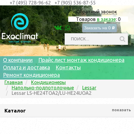
+7 (495) 728-96-62
+7 (905) 536-87-55
Обратный звонок
Товаров
в заказе
:
0
Заказать на
0
c
О компании
Прайс лист монтаж кондиционера
Оплата и доставка
Контакты
Ремонт кондиционера
Главная
Кондиционеры
Напольно-подпотолочные
Lessar
Lessar LS-HE24TOA2/LU-HE24UOA2
Каталог
показать