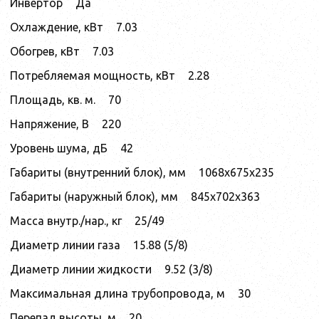
Инвертор
Да
Охлаждение, кВт
7.03
Обогрев, кВт
7.03
Потребляемая мощность, кВт
2.28
Площадь, кв. м.
70
Напряжение, В
220
Уровень шума, дБ
42
Габариты (внутренний блок), мм
1068x675x235
Габариты (наружный блок), мм
845x702x363
Масса внутр./нар., кг
25/49
Диаметр линии газа
15.88 (5/8)
Диаметр линии жидкости
9.52 (3/8)
Максимальная длина трубопровода, м
30
Перепад высоты, м
20