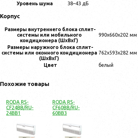
Уровень шума
38–43 дБ
Корпус
Размеры внутреннего блока сплит-
системы или мобильного
990x660x202 мм
кондиционера (ШxВxГ)
Размеры наружного блока сплит-
системы или оконного кондиционера
762x593x282 мм
(ШxВxГ)
Цвет
белый
Похожие товары
RODA RS-
RODA RS-
CF24BB/RU-
CF60BB/RU-
24BB1
60BB3