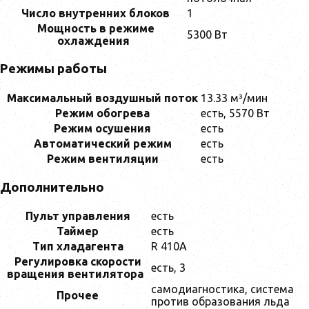
Число внутренних блоков
1
Мощность в режиме
5300 Вт
охлаждения
Режимы работы
Максимальный воздушный поток
13.33 м³/мин
Режим обогрева
есть, 5570 Вт
Режим осушения
есть
Автоматический режим
есть
Режим вентиляции
есть
Дополнительно
Пульт управления
есть
Таймер
есть
Тип хладагента
R 410A
Регулировка скорости
есть, 3
вращения вентилятора
самодиагностика, система
Прочее
против образования льда