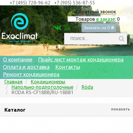
+7 (495) 728-96-62
+7 (905) 536-87-55
Обратный звонок
Товаров
в заказе
:
0
Заказать на
0
c
О компании
Прайс лист монтаж кондиционера
Оплата и доставка
Контакты
Ремонт кондиционера
Главная
Кондиционеры
Напольно-подпотолочные
Röda
RODA RS-CF18BB/RU-18BB1
Каталог
показать