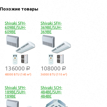
Похожие товары
Shivaki SFH-
Shivaki SFH-
609BE/SUH-
369BE/SUH-
609BE
369BE
136000
108000
a
a
48000 BTU (140 м²)
36000 BTU (110 м²)
Shivaki SFH-
Shivaki SCH-
189BE/SUH-
484BE/SUH-
189BE
484BE