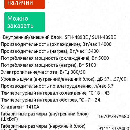
наличии
Можно
заказать
Внутренний/внешний блок
SFH-489BE / SUH-489BE
Производительность (охлаждение), Вт/час
14000
Производительность (нагрев), Вт/час
15400
Потребляемая мощность (охлаждение), Вт
5000
Потребляемая мощность (нагрев), Вт
5100
Электропитание/частота, В/Гц
380/50
Уровень шума (внутренний/внешний блок), дБ
57…57/60
Производительность по влагоудалению, л/час
5.7
Температурный интервал охлаждение, °C
18 – 43
Температурный интервал обогрев, °C
−7 – 24
Хладагент
R410A
Габаритные размеры (внутренний блок)
1670*247*680
(ШхВхГ)
Габаритные размеры (наружный блок)
911*1335*400