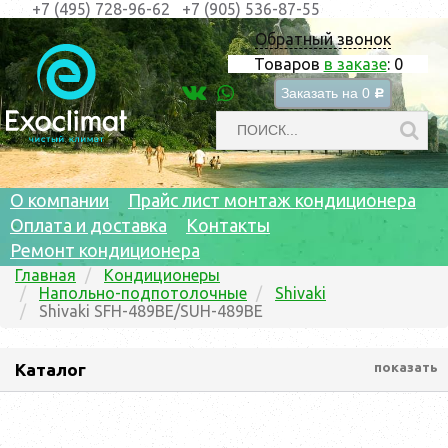
+7 (495) 728-96-62
+7 (905) 536-87-55
Обратный звонок
Товаров
в заказе
:
0
Заказать на
0
c
О компании
Прайс лист монтаж кондиционера
Оплата и доставка
Контакты
Ремонт кондиционера
Главная
Кондиционеры
Напольно-подпотолочные
Shivaki
Shivaki SFH-489BE/SUH-489BE
Каталог
показать