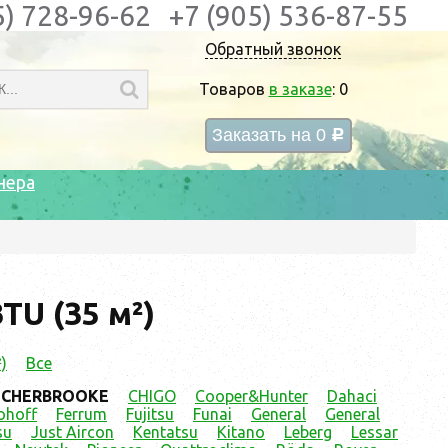
5) 728-96-62
+7 (905) 536-87-55
Обратный звонок
Товаров
в заказе
:
0
Заказать на
0
c
нера
U (35 м²)
)
Все
CHERBROOKE
CHIGO
Cooper&Hunter
Dahaci
ohoff
Ferrum
Fujitsu
Funai
General
General
su
Just Aircon
Kentatsu
Kitano
Leberg
Lessar