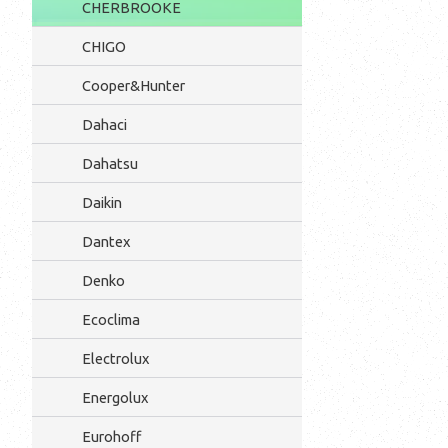
CHERBROOKE
CHIGO
Cooper&Hunter
Dahaci
Dahatsu
Daikin
Dantex
Denko
Ecoclima
Electrolux
Energolux
Eurohoff