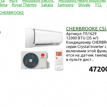
rsa
MDV
Mitsubishi Electric
Mitsubishi Heavy Industries
lima
Royal Thermo
Sakata
Samsung
Shivaki
TCL
 CHERBROOKE
CHERBROOKE CSI
й
Ар­ти­кул: П51629
12000 BTU (35 м²)
Кон­ди­ци­онер CHERB
се­рии Crystal Inverter 
вклю­чении этой фун­кци
ет­ся на дат­чик тем­пе
в пуль­те дист...
4720