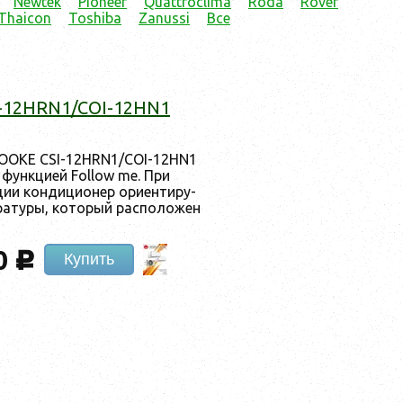
Newtek
Pioneer
Quattroclima
Röda
Rover
Thaicon
Toshiba
Zanussi
Все
-12HRN1/COI-12HN1
ROOKE CSI-12HRN1/COI-12HN1
с фун­кци­ей Follow me. При
и кон­ди­ци­онер ори­ен­ти­ру­
­рату­ры, ко­торый рас­по­ложен
0
c
Купить