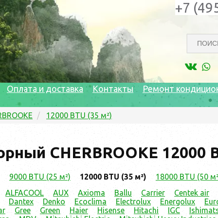
+7 (49
Оплата и доставка
Контакты
Ремонт кондицио
RBROOKE
12000 BTU (35 м²)
орный CHERBROOKE 12000 BT
9000 BTU (25 м²)
12000 BTU (35 м²)
18000 BTU (50 м²
ALFACOOL
AUX
Axioma
Ballu
Carrier
Centek air
Dantex
Denko
Ecoclima
Electrolux
Energolux
Eur
ar
Gree
Green
Haier
Hisense
Hitachi
IGC
Ishimat