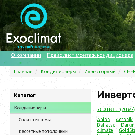
О компании
Прайс лист монтаж кондиционера
Главная
Кондиционеры
Инверторный
CHE
Инверт
Каталог
Кондиционеры
7000 BTU (20 м²)
Abion
Aeronik
Сплит-системы
Dahatsu
Daikin
climate
GoldSt
Кассетные потолочный