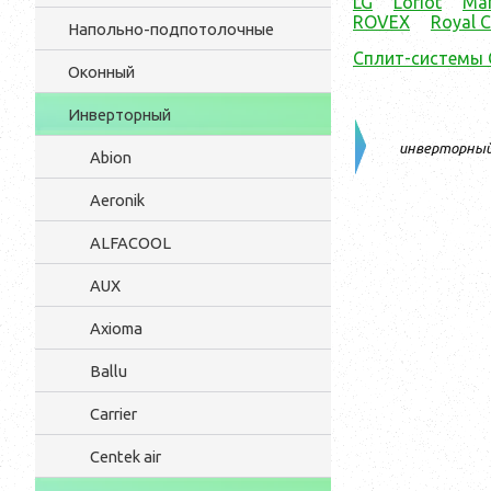
LG
Loriot
Ma
ROVEX
Royal C
Напольно-подпотолочные
Сплит-системы
Оконный
Инверторный
инверторны
Abion
Aeronik
ALFACOOL
AUX
Axioma
Ballu
Carrier
Centek air