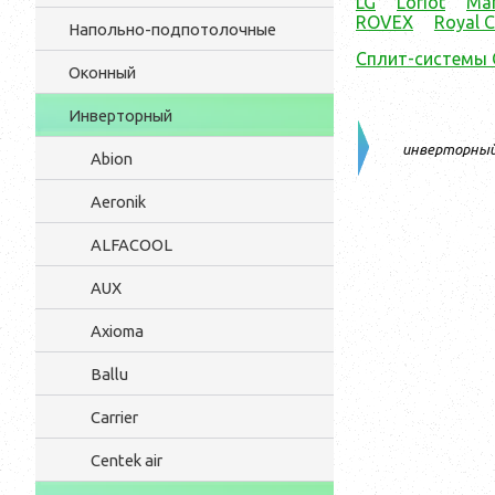
LG
Loriot
Ma
ROVEX
Royal C
Напольно-подпотолочные
Сплит-системы
Оконный
Инверторный
инверторны
Abion
Aeronik
ALFACOOL
AUX
Axioma
Ballu
Carrier
Centek air