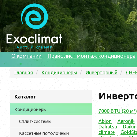
О компании
Прайс лист монтаж кондиционера
Главная
Кондиционеры
Инверторный
CHE
Инверт
Каталог
Кондиционеры
7000 BTU (20 м²)
Abion
Aeronik
Сплит-системы
Dahatsu
Daikin
climate
GoldSt
Кассетные потолочный