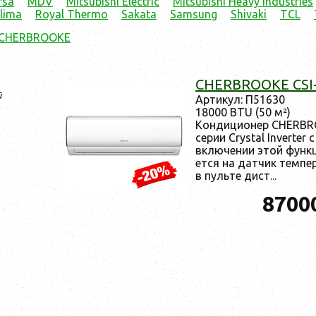
rsa
MDV
Mitsubishi Electric
Mitsubishi Heavy Industries
lima
Royal Thermo
Sakata
Samsung
Shivaki
TCL
 CHERBROOKE
CHERBROOKE CSI
й
Ар­ти­кул: П51630
18000 BTU (50 м²)
Кон­ди­ци­онер CHERB
се­рии Crystal Inverter 
вклю­чении этой фун­кци
ет­ся на дат­чик тем­пе
в пуль­те дист...
8700