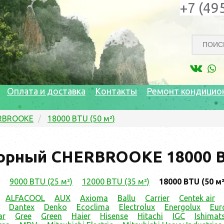
+7 (49
Оплата и доставка
Контакты
Ремонт кондицио
RBROOKE
18000 BTU (50 м²)
орный CHERBROOKE 18000 BT
9000 BTU (25 м²)
12000 BTU (35 м²)
18000 BTU (50 м²
ALFACOOL
AUX
Axioma
Ballu
Carrier
Centek air
Dantex
Denko
Ecoclima
Electrolux
Energolux
Eur
ar
Gree
Green
Haier
Hisense
Hitachi
IGC
Ishimat