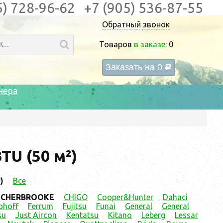
5) 728-96-62
+7 (905) 536-87-55
Обратный звонок
Товаров
в заказе
:
0
Заказать на
0
c
нера
U (50 м²)
)
Все
CHERBROOKE
CHIGO
Cooper&Hunter
Dahaci
ohoff
Ferrum
Fujitsu
Funai
General
General
su
Just Aircon
Kentatsu
Kitano
Leberg
Lessar