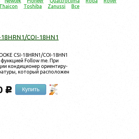
Newtek
Pioneer
Quattroclima
Röda
Rover
Thaicon
Toshiba
Zanussi
Все
-18HRN1/COI-18HN1
ROOKE CSI-18HRN1/COI-18HN1
с фун­кци­ей Follow me. При
и кон­ди­ци­онер ори­ен­ти­ру­
­рату­ры, ко­торый рас­по­ложен
0
c
Купить