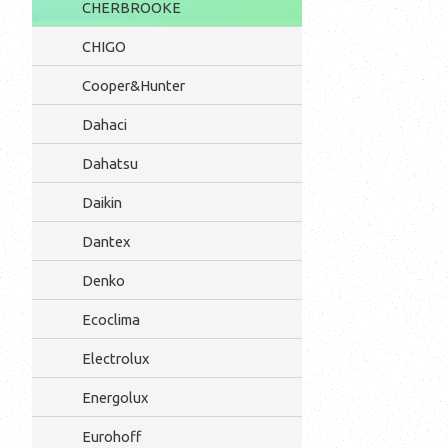
CHERBROOKE
CHIGO
Cooper&Hunter
Dahaci
Dahatsu
Daikin
Dantex
Denko
Ecoclima
Electrolux
Energolux
Eurohoff