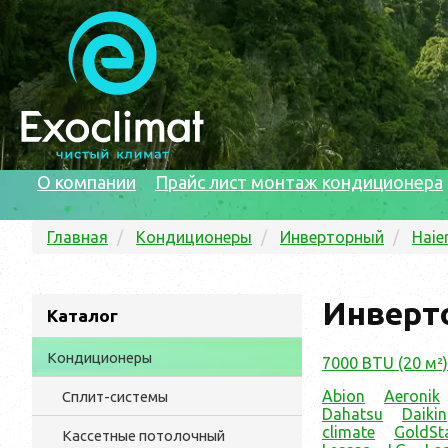
О компании
Прайс лист монтаж кондиционера
Главная
Кондиционеры
Инверторный
Haie
Инверто
Каталог
Кондиционеры
7000 BTU (20 м²)
Abion
Aeronik
Сплит-системы
Dahatsu
Daikin
climate
GoldSt
Кассетные потолочный