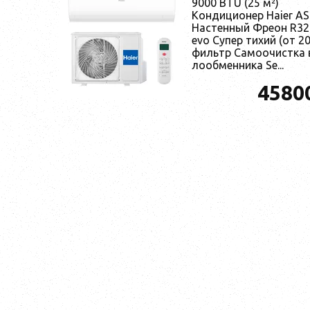
9000 BTU (25 м²)
Кон­ди­ци­онер Haier
Нас­тенный Фре­он R32 
evo Су­пер ти­хий (от 20
филь­тр Са­мо­очис­тка 
ло­об­менни­ка Se...
4580