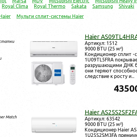
iot
Marsa
MDV
Mitsubishi Electric
Mitsubishi Heavy I
Royal Clima
Royal Thermo
Sakata
Samsung
Shivaki
Haier
Мульти сплит-системы Haier
Haier AS09TL4HR
остатки
Ар­ти­кул: 1512
9000 BTU (25 м²)
Кон­ди­ци­онер сплит -
и
1U09TL5FRA пок­ры­ва­ет
раз­ру­ша­ющи­ми ДНК бак
они те­ря­ют спо­соб­но
следс­твие к рос­ту и...
4350
Haier AS25S2SF2
per Match
Ар­ти­кул: 63542
9000 BTU (25 м²)
Кон­ди­ци­онер Haier A
1U25S2SM3FA пре­ми­ум