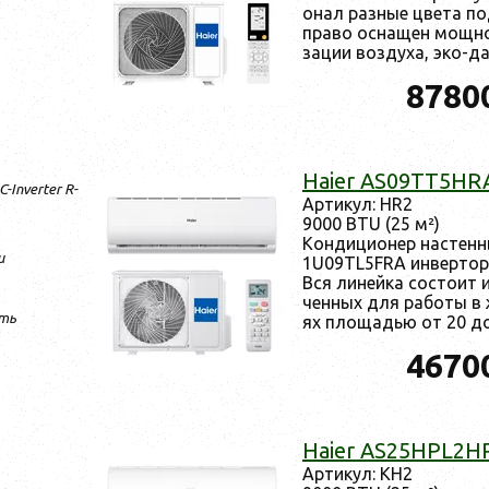
онал раз­ные цве­та по
пра­во ос­на­щен мощ­
зации воз­ду­ха, эко-дат
8780
Haier AS09TT5HR
-Inverter R-
Ар­ти­кул: HR2
9000 BTU (25 м²)
Кон­ди­ци­онер нас­те
и
1U09TL5FRA ин­вертор­н
Вся ли­ней­ка сос­то­ит 
чен­ных для ра­боты в 
ть
ях пло­щадью от 20 до.
4670
Haier AS25HPL2H
Ар­ти­кул: KH2