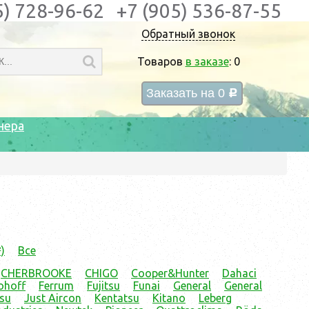
5) 728-96-62
+7 (905) 536-87-55
Обратный звонок
Товаров
в заказе
:
0
Заказать на
0
c
нера
)
Все
CHERBROOKE
CHIGO
Cooper&Hunter
Dahaci
ohoff
Ferrum
Fujitsu
Funai
General
General
tsu
Just Aircon
Kentatsu
Kitano
Leberg