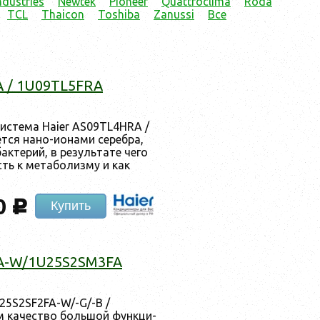
ndustries
Newtek
Pioneer
Quattroclima
Röda
TCL
Thaicon
Toshiba
Zanussi
Все
A / 1U09TL5FRA
сис­те­ма Haier AS09TL4HRA /
­ся на­но-и­она­ми се­реб­ра,
­те­рий, в ре­зуль­та­те че­го
сть к ме­табо­лиз­му и как
0
c
Купить
FA-W/1U25S2SM3FA
S25S2SF2FA-W/-G/-B /
 ка­чес­тво боль­шой фун­кци­