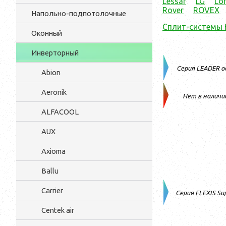
Lessar
LG
Lor
Rover
ROVEX
Напольно-подпотолочные
Сплит-системы 
Оконный
Инверторный
Серия LEADER 
Abion
Aeronik
Нет в наличи
ALFACOOL
AUX
Axioma
Ballu
Carrier
Серия FLEXIS Su
Centek air