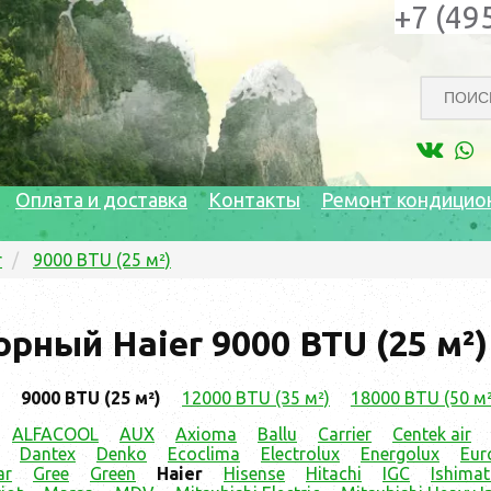
+7 (49
Оплата и доставка
Контакты
Ремонт кондицио
r
9000 BTU (25 м²)
рный Haier 9000 BTU (25 м²)
9000 BTU (25 м²)
12000 BTU (35 м²)
18000 BTU (50 м²
ALFACOOL
AUX
Axioma
Ballu
Carrier
Centek air
Dantex
Denko
Ecoclima
Electrolux
Energolux
Eur
ar
Gree
Green
Haier
Hisense
Hitachi
IGC
Ishima