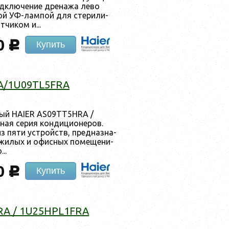
д­клю­чение дре­нажа ле­во
ной УФ-лам­пой для сте­рили­
­чи­ком и...
0
c
Купить
A/1U09TL5FRA
нный HAIER AS09TT5HRA /
ая се­рия кон­ди­ци­оне­ров.
из пя­ти ус­трой­ств, пред­назна­
жи­лых и офис­ных по­меще­ни­
..
0
c
Купить
RA / 1U25HPL1FRA