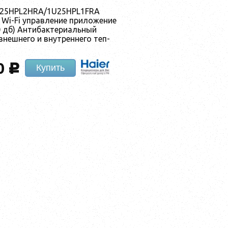
 AS25HPL2HRA/1U25HPL1FRA
Wi-Fi уп­равле­ние при­ложе­ние
 дб) Ан­ти­бак­те­ри­аль­ный
внеш­не­го и внут­ренне­го теп­
0
c
Купить