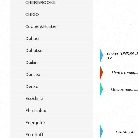
CHERBROOKE
CHIGO
Cooper&Hunter
Dahaci
Dahatsu
Серия TUNDRA DC
32
Daikin
Нет в наличи
Dantex
Denko
Можно заказа
Ecoclima
Electrolux
Energolux
CORAL DC
Eurohoff