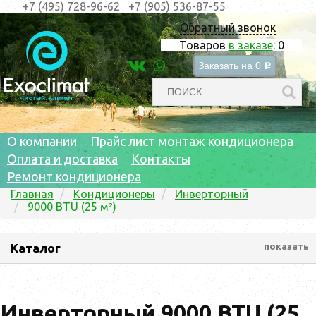
+7 (495) 728-96-62
+7 (905) 536-87-55
Обратный звонок
Товаров
в заказе
:
0
Заказать на
0
c
О компании
Прайс лист монтаж кондиционера
Оплата и доставка
Контакты
Ремонт кондиционера
Главная
Кондиционеры
Инверторный
9000 BTU (25 м²)
Каталог
показать
Инверторный 9000 BTU (25