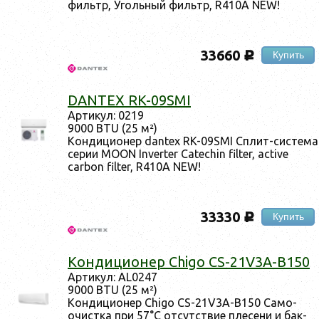
филь­тр, Уголь­ный филь­тр, R410A NEW!
33660
Купить
c
DANTEX RK-09SMI
Ар­ти­кул: 0219
9000 BTU (25 м²)
Кон­ди­ци­онер dantex RK-09SMI Сплит-сис­те­ма
се­рии MOON Inverter Сatechin filter, active
carbon filter, R410A NEW!
33330
Купить
c
Кон­ди­ци­онер Chigo CS-21V3A-B150
Ар­ти­кул: AL0247
9000 BTU (25 м²)
Кон­ди­ци­онер Chigo CS-21V3A-B150 Са­мо­
очис­тка при 57°C от­сутс­твие пле­сени и бак­