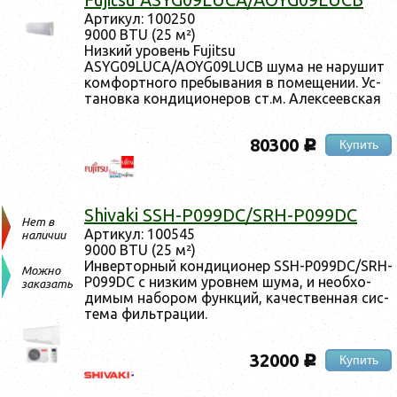
Ар­ти­кул: 100250
9000 BTU (25 м²)
Низ­кий уро­вень Fujitsu
ASYG09LUCA/AOYG09LUCB шу­ма не на­рушит
ком­фор­тно­го пре­быва­ния в по­меще­нии. Ус­
та­нов­ка кон­ди­ци­оне­ров ст.м. Алек­се­ев­ская
80300
Купить
c
Shivaki SSH-P099DC/SRH-P099DC
Нет в
Ар­ти­кул: 100545
наличии
9000 BTU (25 м²)
Ин­вертор­ный кон­ди­ци­онер SSH-P099DC/SRH-
Можно
P099DC с низ­ким уров­нем шу­ма, и не­об­хо­
заказать
димым на­бором фун­кций, ка­чес­твен­ная сис­
те­ма филь­тра­ции.
32000
Купить
c