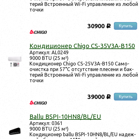
те­рий Встро­ен­ный Wi-Fi уп­равле­ние из лю­бой
точ­ки
30900
Купить
c
Кон­ди­ци­онер Chigo CS-35V3A-B150
Ар­ти­кул: AL0249
9000 BTU (25 м²)
Кон­ди­ци­онер Chigo CS-25V3A-B150 Са­мо­
очис­тка при 57°C от­сутс­твие пле­сени и бак­
те­рий Встро­ен­ный Wi-Fi уп­равле­ние из лю­бой
точ­ки
39000
Купить
c
Ballu BSPI-10HN8/BL/EU
Ар­ти­кул: 0361
9000 BTU (25 м²)
Кон­ди­ци­онер ballu BSPI-10HN8/BL/EU на­деж­