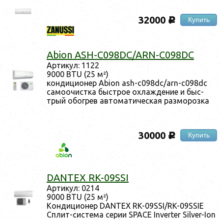
32000
Купить
c
Abion ASH-C098DC/ARN-C098DC
Ар­ти­кул: 1122
9000 BTU (25 м²)
кон­ди­ци­онер Abion ash-c098dc/arn-c098dc
са­мо­очис­тка быс­трое ох­лажде­ние и быс­
трый обог­рев ав­то­мати­чес­кая раз­мо­роз­ка
30000
Купить
c
DANTEX RK-09SSI
Ар­ти­кул: 0214
9000 BTU (25 м²)
Кон­ди­ци­онер DANTEX RK-09SSI/RK-09SSIE
Сплит-сис­те­ма се­рии SPACE Inverter Silver-Ion