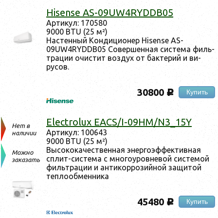
Hisense AS-09UW4RYDDB05
Ар­ти­кул: 170580
9000 BTU (25 м²)
Нас­тенный Кон­ди­ци­онер Hisense AS-
09UW4RYDDB05 Со­вер­шенная сис­те­ма филь­
тра­ции очис­тит воз­дух от бак­те­рий и ви­
русов.
30800
Купить
c
Electrolux EACS/I-09HM/N3_15Y
Нет в
Ар­ти­кул: 100643
наличии
9000 BTU (25 м²)
Вы­соко­качес­твен­ная энер­го­эф­фектив­ная
Можно
сплит-сис­те­ма с мно­го­уров­не­вой сис­те­мой
заказать
филь­тра­ции и ан­ти­кор­ро­зий­ной за­щитой
теп­ло­об­менни­ка
45480
Купить
c