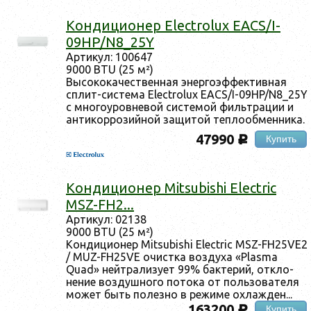
Кон­ди­ци­онер Electrolux EACS/I-
09HP/N8_25Y
Ар­ти­кул: 100647
9000 BTU (25 м²)
Вы­соко­качес­твен­ная энер­го­эф­фектив­ная
сплит-сис­те­ма Electrolux EACS/I-09HP/N8_25Y
с мно­го­уров­не­вой сис­те­мой филь­тра­ции и
ан­ти­кор­ро­зий­ной за­щитой теп­ло­об­менни­ка.
47990
Купить
c
Кон­ди­ци­онер Mitsubishi Electric
MSZ-FH2...
Ар­ти­кул: 02138
9000 BTU (25 м²)
Кон­ди­ци­онер Mitsubishi Electric MSZ-FH25VE2
/ MUZ-FH25VE очис­тка воз­ду­ха «Plasma
Quad» ней­тра­лизу­ет 99% бак­те­рий, от­кло­
нение воз­душно­го по­тока от поль­зо­вате­ля
мо­жет быть по­лез­но в ре­жиме ох­лажден...
163200
Купить