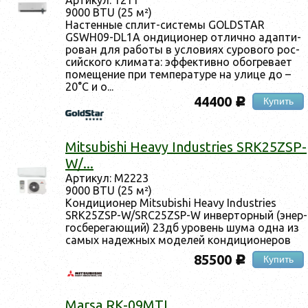
9000 BTU (25 м²)
Нас­тенные сплит-сис­те­мы GOLDSTAR
GSWH09-DL1A он­ди­ци­онер от­лично адап­ти­
рован для ра­боты в ус­ло­ви­ях су­рово­го рос­
сий­ско­го кли­мата: эф­фектив­но обог­ре­ва­ет
по­меще­ние при тем­пе­рату­ре на ули­це до –
20°С и о...
44400
Купить
c
Mitsubishi Heavy Industries SRK25ZSP-
W/...
Ар­ти­кул: М2223
9000 BTU (25 м²)
Кон­ди­ци­онер Mitsubishi Heavy Industries
SRK25ZSP-W/SRC25ZSP-W ин­вертор­ный (энер­
госбе­рега­ющий) 23дб уро­вень шу­ма од­на из
са­мых на­деж­ных мо­делей кон­ди­ци­оне­ров
85500
Купить
c
Marsa RK-09MTI