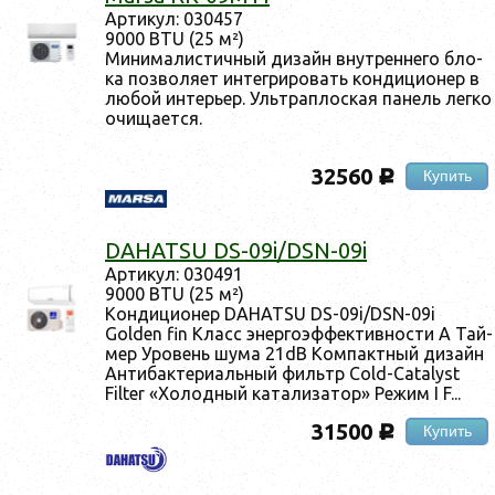
Ар­ти­кул: 030457
9000 BTU (25 м²)
Ми­нима­лис­тичный ди­зайн внут­ренне­го бло­
ка поз­во­ля­ет ин­тегри­ровать кон­ди­ци­онер в
лю­бой ин­терь­ер. Уль­трап­лоская па­нель лег­ко
очи­ща­ет­ся.
32560
Купить
c
DAHATSU DS-09i/DSN-09i
Ар­ти­кул: 030491
9000 BTU (25 м²)
Кон­ди­ци­онер DAHATSU DS-09i/DSN-09i
Golden fin Класс энер­го­эф­фектив­ности А Тай­
мер Уро­вень шу­ма 21dB Ком­пак­тный ди­зайн
Ан­ти­бак­те­ри­аль­ный филь­тр Cold-Catalyst
Filter «Хо­лод­ный ка­тали­затор» Ре­жим I F...
31500
Купить
c