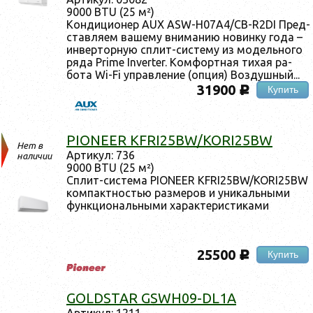
9000 BTU (25 м²)
Кон­ди­ци­онер AUX ASW-H07A4/CB-R2DI Пред­
став­ля­ем ва­шему вни­манию но­вин­ку го­да –
ин­вертор­ную сплит-сис­те­му из мо­дель­но­го
ря­да Prime Inverter. Ком­фор­тная ти­хая ра­
бота Wi-Fi уп­равле­ние (оп­ция) Воз­душный...
31900
Купить
c
PIONEER KFRI25BW/KORI25BW
Нет в
Ар­ти­кул: 736
наличии
9000 BTU (25 м²)
Сплит-сис­те­ма PIONEER KFRI25BW/KORI25BW
ком­пак­тностью раз­ме­ров и уни­каль­ны­ми
фун­кци­ональ­ны­ми ха­рак­те­рис­ти­ками
25500
Купить
c
GOLDSTAR GSWH09-DL1A
Ар­ти­кул: 1211