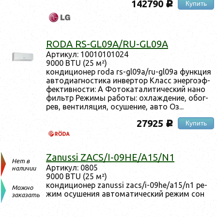
142790
Купить
c
RODA RS-GL09A/RU-GL09A
Ар­ти­кул: 10010101024
9000 BTU (25 м²)
кон­ди­ци­онер roda rs-gl09a/ru-gl09a фун­кция
ав­то­ди­аг­ности­ка ин­вертор Класс энер­го­эф­
фектив­ности: A Фо­тока­тали­тичес­кий на­но
филь­тр Ре­жимы ра­боты: ох­лажде­ние, обог­
рев, вен­ти­ляция, осу­шение, ав­то Оз...
27925
Купить
c
Zanussi ZACS/I-09HE/A15/N1
Нет в
Ар­ти­кул: 0805
наличии
9000 BTU (25 м²)
кон­ди­ци­онер zanussi zacs/i-09he/a15/n1 ре­
Можно
жим осу­шения ав­то­мати­чес­кий ре­жим сон
заказать