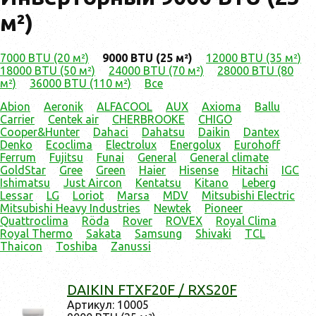
м²)
7000 BTU (20 м²)
9000 BTU (25 м²)
12000 BTU (35 м²)
18000 BTU (50 м²)
24000 BTU (70 м²)
28000 BTU (80
м²)
36000 BTU (110 м²)
Все
Abion
Aeronik
ALFACOOL
AUX
Axioma
Ballu
Carrier
Centek air
CHERBROOKE
CHIGO
Cooper&Hunter
Dahaci
Dahatsu
Daikin
Dantex
Denko
Ecoclima
Electrolux
Energolux
Eurohoff
Ferrum
Fujitsu
Funai
General
General climate
GoldStar
Gree
Green
Haier
Hisense
Hitachi
IGC
Ishimatsu
Just Aircon
Kentatsu
Kitano
Leberg
Lessar
LG
Loriot
Marsa
MDV
Mitsubishi Electric
Mitsubishi Heavy Industries
Newtek
Pioneer
Quattroclima
Röda
Rover
ROVEX
Royal Clima
Royal Thermo
Sakata
Samsung
Shivaki
TCL
Thaicon
Toshiba
Zanussi
DAIKIN FTXF20F / RXS20F
Ар­ти­кул: 10005