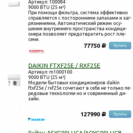
Ар­ти­кул: 100084
9000 BTU (25 м²)
При по­мощи филь­тра, сис­те­ма эф­фектив­но
справ­ля­ет­ся с пос­то­рон­ни­ми за­паха­ми и заг­
рязне­ни­ями, Ав­то­мати­чес­кий ре­жим осу­
шения внут­ренне­го прос­транс­тва кон­ди­ци­
оне­ра поз­во­ля­ет пре­дот­вра­тить рост пле­
сени.
77750
Купить
c
DAIKIN FTXF25E / RXF25E
Ар­ти­кул: m1000100
9000 BTU (25 м²)
Мо­дели бы­товых кон­ди­ци­оне­ров daikin
ftxf25e / rxf25e со­чета­ют в се­бе не толь­ко пе­
редо­вые тех­но­логии но и сов­ре­мен­ный ди­
зайн.
127990
Купить
c
Fujitsu ASYG09LUCA/AOYG09LUCB