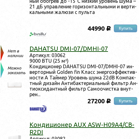
ный обог­рев до -15°С низ­кий уро­вень шу­ма –
21 дБ уп­равле­ние го­ризон­таль­ны­ми и вер­ти­
каль­ны­ми жа­люзи с пуль­та
44990
Купить
c
DAHATSU DMI-07/DMHI-07
Нет в
Ар­ти­кул: 03062
наличии
9000 BTU (25 м²)
Кон­ди­ци­онер DAHATSU DMI-07/DMHI-07 ин­
Можно
вертор­ный Golden fin Класс энер­го­эф­фектив­
заказать
ности А Тай­мер Уро­вень шу­ма 22dB Ком­пак­
тный ди­зайн Ан­ти­бак­те­ри­аль­ный филь­тр Ан­
ти­ок­си­дан­тный филь­тр Са­мо­очис­тка внут­
рен...
27200
Купить
c
Кон­ди­ци­онер AUX ASW-H09A4/CB-
R2DI
Ар­ти­кул: 03082