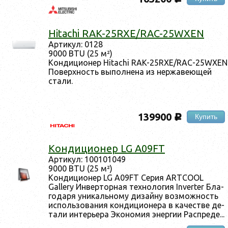
c
Hitachi RAK-25RXE/RAC-25WXEN
Ар­ти­кул: 0128
9000 BTU (25 м²)
Кон­ди­ци­онер Hitachi RAK-25RXE/RAC-25WXEN
По­вер­хность вы­пол­не­на из нер­жа­ве­ющей
ста­ли.
139900
Купить
c
Кон­ди­ци­онер LG A09FT
Ар­ти­кул: 100101049
9000 BTU (25 м²)
Кон­ди­ци­онер LG A09FT Се­рия ARTCOOL
Gallery Ин­вертор­ная тех­но­логия Inverter Бла­
года­ря уни­каль­но­му ди­зай­ну воз­можность
ис­поль­зо­вания кон­ди­ци­оне­ра в ка­чес­тве де­
тали ин­терь­ера Эко­номия энер­гии Рас­пре­де...