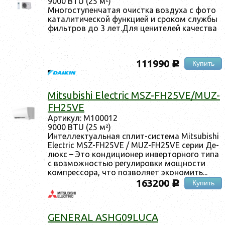
9000 BTU (25 м²)
Мно­гос­ту­пен­ча­тая очис­тка воз­ду­ха с фо­то
ка­тали­тичес­кой фун­кци­ей и сро­ком служ­бы
филь­тров до 3 лет.Для це­ните­лей ка­чес­тва
111990
Купить
c
Mitsubishi Electric MSZ-FH25VE/MUZ-
FH25VE
Ар­ти­кул: M100012
9000 BTU (25 м²)
Ин­теллек­ту­аль­ная сплит-сис­те­ма Mitsubishi
Electric MSZ-FH25VE / MUZ-FH25VE се­рии Де­
люкс – Это кон­ди­ци­онер ин­вертор­но­го ти­па
с воз­можностью ре­гули­ров­ки мощ­ности
ком­прес­со­ра, что поз­во­ля­ет эко­номить...
163200
Купить
c
GENERAL ASHG09LUCA