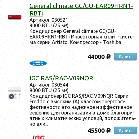
General climate GC/GU-EAR09HRN1-
RBTi
Ар­ти­кул: 030521
9000 BTU (25 м²)
Кон­ди­ци­онер General climate GC/GU-
EAR09HRN1-RBTi Ин­вертор­ная сплит-сис­те­
ма се­рии Artisto. Ком­прес­сор - Toshiba
44000
Купить
c
IGC RAS/RAC-V09NQR
Ар­ти­кул: 030544
9000 BTU (25 м²)
Кон­ди­ци­онер IGC RAS/RAC V09NQR Се­рии
Freddo с вы­соким (A) клас­сом энер­го­эф­
фектив­ности это на­деж­ное и эф­фектив­ное
ре­шение для ор­га­низа­ции в до­ме бла­гоп­ри­
ят­ных кли­мати­чес­ких ус­ло­вий, по­ложи­тель­
но вли...
45500
Купить
c