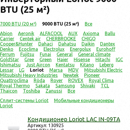
BTU (25 м²)
7000 BTU (20 м²)
9000 BTU (25 м²)
Все
Abion
Aeronik
ALFACOOL
AUX
Axioma
Ballu
Carrier
Centek air
CHERBROOKE
CHIGO
Cooper&Hunter
Dahaci
Dahatsu
Daikin
Dantex
Denko
Ecoclima
Electrolux
Energolux
Eurohoff
Ferrum
Fujitsu
Funai
General
General climate
GoldStar
Gree
Green
Haier
Hisense
Hitachi
IGC
Ishimatsu
Just Aircon
Kentatsu
Kitano
Leberg
Lessar
LG
Loriot
Marsa
MDV
Mitsubishi Electric
Mitsubishi Heavy Industries
Newtek
Pioneer
Quattroclima
Röda
Rover
ROVEX
Royal Clima
Royal Thermo
Sakata
Samsung
Shivaki
TCL
Thaicon
Toshiba
Zanussi
Все
Сплит-системы Loriot
Мобильные кондиционеры
Loriot
Кон­ди­ци­онер Loriot LAC IN-09TA
Ар­ти­кул: 130925