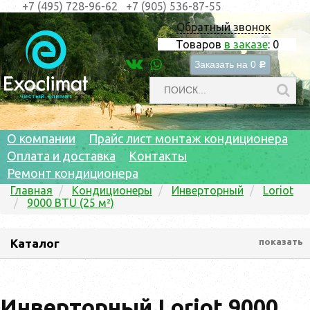
+7 (495) 728-96-62
+7 (905) 536-87-55
Обратный звонок
Товаров
в заказе
:
0
Заказать на
0
c
О компании
Прайс лист монтаж кондиционера
Оплата и доставка
Контакты
Ремонт кондиционера
Главная
Кондиционеры
Инверторный
Loriot
9000 BTU (25 м²)
Каталог
показать
Инверторный Loriot 9000