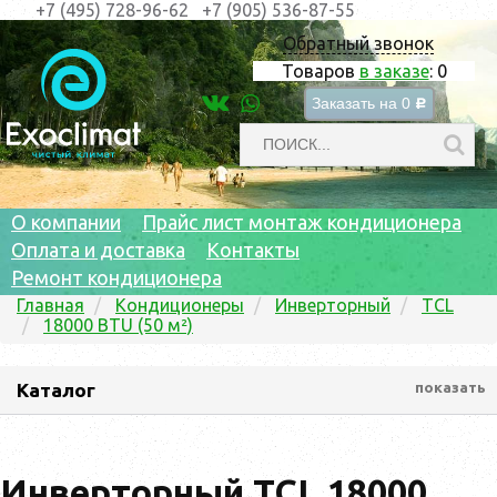
+7 (495) 728-96-62
+7 (905) 536-87-55
Обратный звонок
Товаров
в заказе
:
0
Заказать на
0
c
О компании
Прайс лист монтаж кондиционера
Оплата и доставка
Контакты
Ремонт кондиционера
Главная
Кондиционеры
Инверторный
TCL
18000 BTU (50 м²)
Каталог
показать
Инверторный TCL 18000