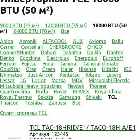
BTU (50 м²)
9000 BTU (25 м²)
12000 BTU (35 м²)
18000 BTU (50
м²)
24000 BTU (70 м²)
Все
Abion
Aeronik
ALFACOOL
AUX
Axioma
Ballu
Carrier
Centek air
CHERBROOKE
CHIGO
Cooper&Hunter
Dahaci
Dahatsu
Daikin
Dantex
Denko
Ecoclima
Electrolux
Energolux
Eurohoff
Ferrum
Fujitsu
Funai
General
General climate
GoldStar
Gree
Green
Haier
Hisense
Hitachi
IGC
Ishimatsu
Just Aircon
Kentatsu
Kitano
Leberg
Lessar
LG
Loriot
Marsa
MDV
Mitsubishi Electric
Mitsubishi Heavy Industries
Newtek
Pioneer
Quattroclima
Röda
Rover
ROVEX
Royal Clima
Royal Thermo
Sakata
Samsung
Shivaki
TCL
Thaicon
Toshiba
Zanussi
Все
Сплит-системы TCL
TCL TAC-18HRID/E1/ TACO-18HIA/E1
Ар­ти­кул: 125445