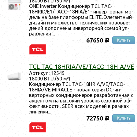
18000 BTU (50 м²)
ONE Inverter Кон­ди­ци­онер TCL TAC-
18HRID/E1/TACO-18HIA/E1- ин­вертор­ная мо­
дель на ба­зе плат­формы ELITE. Эле­ган­тный
ди­зайн и мно­жес­тво тех­ни­чес­ких но­вов­ве­
дений до­пол­не­ны ин­вертор­ной схе­мой уп­
равле­ния ...
67650
Купить
c
TCL TAC-18HRIA/VE/TACO-18HIA/VE
Ар­ти­кул: 12549
18000 BTU (50 м²)
Кон­ди­ци­онер TCL TAC-18HRIA/VE/TACO-
18HIA/VE MIRACLE - но­вая се­рия DC-ин­
вертор­ных кон­ди­ци­оне­ров раз­ра­ботан­ная с
ак­центом на вы­сокий уро­вень се­зон­ной эф­
фектив­ности, SEER всех мо­делей в рам­ках
ли­ней­ки...
72750
Купить
c