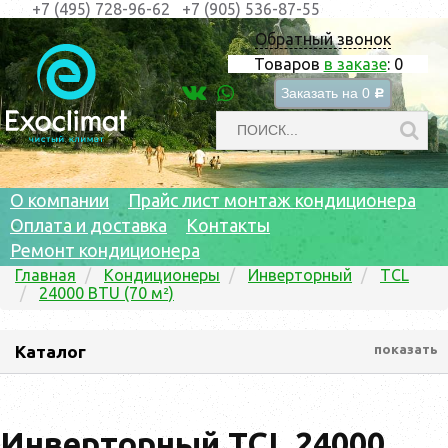
+7 (495) 728-96-62
+7 (905) 536-87-55
Обратный звонок
Товаров
в заказе
:
0
Заказать на
0
c
О компании
Прайс лист монтаж кондиционера
Оплата и доставка
Контакты
Ремонт кондиционера
Главная
Кондиционеры
Инверторный
TCL
24000 BTU (70 м²)
Каталог
показать
Инверторный TCL 24000