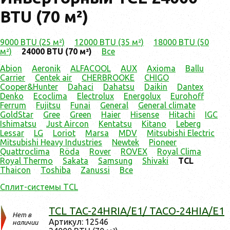
BTU (70 м²)
9000 BTU (25 м²)
12000 BTU (35 м²)
18000 BTU (50
м²)
24000 BTU (70 м²)
Все
Abion
Aeronik
ALFACOOL
AUX
Axioma
Ballu
Carrier
Centek air
CHERBROOKE
CHIGO
Cooper&Hunter
Dahaci
Dahatsu
Daikin
Dantex
Denko
Ecoclima
Electrolux
Energolux
Eurohoff
Ferrum
Fujitsu
Funai
General
General climate
GoldStar
Gree
Green
Haier
Hisense
Hitachi
IGC
Ishimatsu
Just Aircon
Kentatsu
Kitano
Leberg
Lessar
LG
Loriot
Marsa
MDV
Mitsubishi Electric
Mitsubishi Heavy Industries
Newtek
Pioneer
Quattroclima
Röda
Rover
ROVEX
Royal Clima
Royal Thermo
Sakata
Samsung
Shivaki
TCL
Thaicon
Toshiba
Zanussi
Все
Сплит-системы TCL
TCL TAC-24HRIA/E1/ TACO-24HIA/E1
Нет в
Ар­ти­кул: 12546
наличии