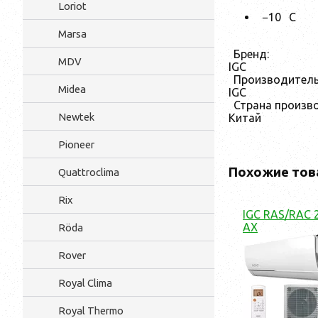
Loriot
−10
С
Marsa
Бренд:
MDV
IGC
Производитель
Midea
IGC
Страна произв
Newtek
Китай
Pioneer
Похожие тов
Quattroclima
Rix
IGC RAS/RAC 
AX
Röda
Rover
Royal Clima
Royal Thermo