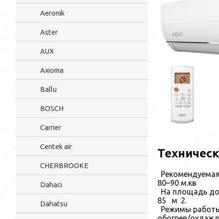
Aeronik
Aster
AUX
Axioma
Ballu
BOSCH
Carrier
Centek air
Техническ
CHERBROOKE
Рекомендуемая
80–90 м.кв
Dahaci
На площадь до
85
м
2
.
Dahatsu
Режимы работы
обогрев/охлажд