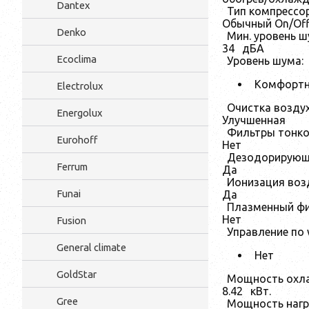
Dantex
Тип компрессор
Обычный On/Of
Denko
Мин. уровень ш
34
дБА
Ecoclima
Уровень шума:
Комфортн
Electrolux
Очистка воздух
Energolux
Улучшенная
Фильтры тонко
Eurohoff
Нет
Дезодорирующ
Ferrum
Да
Ионизация воз
Funai
Да
Плазменный фи
Нет
Fusion
Управление по w
General climate
Нет
GoldStar
Мощность охл
8.42
кВт.
Gree
Мощность нагр