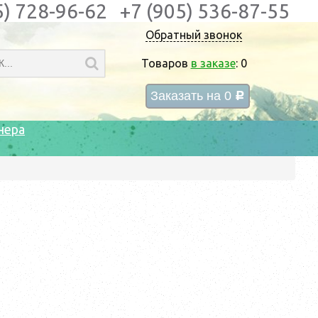
5) 728-96-62
+7 (905) 536-87-55
Обратный звонок
Товаров
в заказе
:
0
Заказать на
0
c
нера