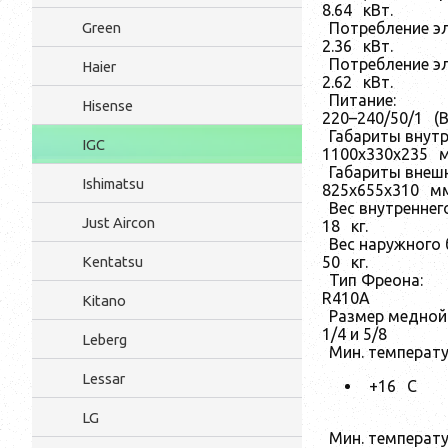
8.64
кВт.
Green
Потребление эл
2.36
кВт.
Потребление э
Haier
2.62
кВт.
Питание:
Hisense
220–240/50/1
(В
Габариты внутр
IGC
1100x330x235
Габариты внешн
Ishimatsu
825x655x310
м
Вес внутреннег
Just Aircon
18
кг.
Вес наружного 
Kentatsu
50
кг.
Тип Фреона:
R410A
Kitano
Размер медной 
1/4 и 5/8
Leberg
Мин. температу
Lessar
+16
С
LG
Мин. температу