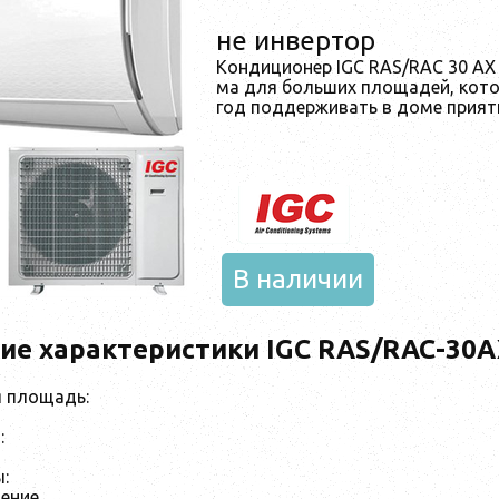
не инвертор
Кондиционер IGC RAS/RAC 30 AX н
ма для больших площадей, ко­то­р
год под­дер­жи­вать в до­ме при­ят
В наличии
ие характеристики IGC RAS/RAC-30
 площадь:
:
:
ение