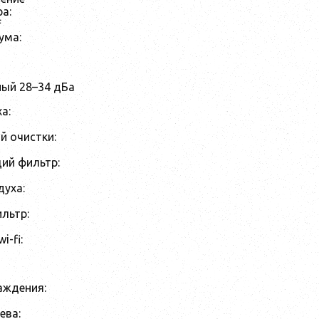
а:
f
ума:
ый 28–34 дБа
а:
й очистки:
ий фильтр:
духа:
льтр:
i-fi:
аждения:
ева: