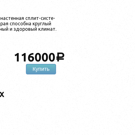
ас­тен­ная сплит-сис­те­
ая спо­соб­на круг­лый
­ный и здо­ро­вый кли­мат.
116000
a
Купить
AX