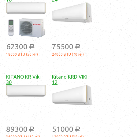
62300
75500
a
a
18000 BTU (50 м²)
24000 BTU (70 м²)
KITANO KR Viki
Kitano KRD VIKI
30
12
89300
51000
a
a
36000 BTU (110 м²)
12000 BTU (35 м²)