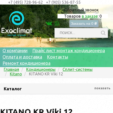
+7 (495) 728-96-62
+7 (905) 536-87-55
Обратный звонок
Товаров
в заказе
:
0
Заказать на
0
c
О компании
Прайс лист монтаж кондиционера
Оплата и доставка
Контакты
Ремонт кондиционера
Главная
Кондиционеры
Сплит-системы
Kitano
KITANO KR Viki 12
Каталог
показать
KITANO KR Viki 12