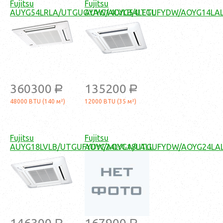
Fujitsu
Fujitsu
AUYG54LRLA/UTGUGYAW/AOYG54LETL
AUYG14LVLB/UTGUFYDW/AOYG14LA
360300
135200
a
a
48000 BTU (140 м²)
12000 BTU (35 м²)
Fujitsu
Fujitsu
AUYG18LVLB/UTGUFYDW/AOYG18LALL
AUYG24LVLA/UTGUFYDW/AOYG24LA