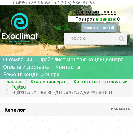
+7 (495) 728-96-62
+7 (905) 536-87-55
Обратный звонок
Товаров
в заказе
:
0
Заказать на
0
c
О компании
Прайс лист монтаж кондиционера
Оплата и доставка
Контакты
Ремонт кондиционера
Главная
Кондиционеры
Кассетные потолочный
Fujitsu
Fujitsu AUYG36LRLE/UTGUGYAW/AOYG36LETL
Каталог
показать