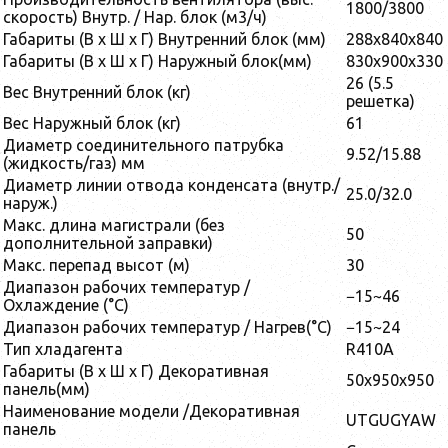
1800/3800
скорость) Внутр. / Нар. блок (м3/ч)
Габариты (В x Ш x Г) Внутренний блок (мм)
288x840x840
Габариты (В x Ш x Г) Наружный блок(мм)
830x900x330
26 (5.5
Вес Внутренний блок (кг)
решетка)
Вес Наружный блок (кг)
61
Диаметр соединительного патрубка
9.52/15.88
(жидкость/газ) мм
Диаметр линии отвода конденсата (внутр./
25.0/32.0
наруж.)
Макс. длина магистрали (без
50
дополнительной заправки)
Макс. перепад высот (м)
30
Диапазон рабочих температур /
−15~46
Охлаждение (°C)
Диапазон рабочих температур / Нагрев(°C)
−15~24
Тип хладагента
R410A
Габариты (В x Ш x Г) Декоративная
50x950x950
панель(мм)
Наименование модели /Декоративная
UTGUGYAW
панель