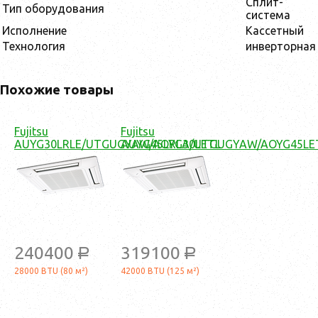
Сплит-
Тип оборудования
система
Исполнение
Кассетный
Технология
инверторная
Похожие товары
Fujitsu
Fujitsu
AUYG30LRLE/UTGUGYAW/AOYG30LETL
AUYG45LRLA/UTGUGYAW/AOYG45LE
240400
319100
a
a
28000 BTU (80 м²)
42000 BTU (125 м²)