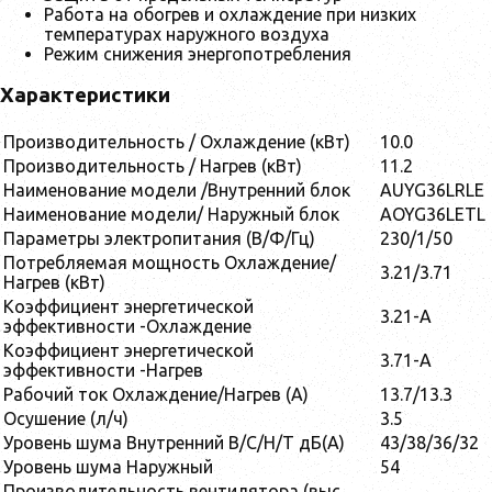
Работа на обогрев и охлаждение при низких
температурах наружного воздуха
Режим снижения энергопотребления
Характеристики
Производительность / Охлаждение (кВт)
10.0
Производительность / Нагрев (кВт)
11.2
Наименование модели /Внутренний блок
AUYG36LRLE
Наименование модели/ Наружный блок
AOYG36LETL
Параметры электропитания (В/Ф/Гц)
230/1/50
Потребляемая мощность Охлаждение/
3.21/3.71
Нагрев (кВт)
Коэффициент энергетической
3.21-A
эффективности -Охлаждение
Коэффициент энергетической
3.71-A
эффективности -Нагрев
Рабочий ток Охлаждение/Нагрев (A)
13.7/13.3
Осушение (л/ч)
3.5
Уровень шума Внутренний В/С/Н/Т дБ(А)
43/38/36/32
Уровень шума Наружный
54
Производительность вентилятора (выс.