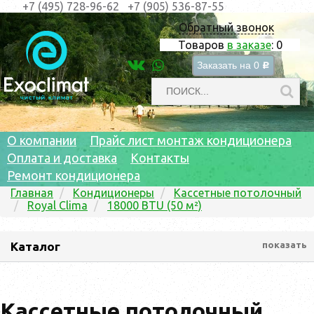
+7 (495) 728-96-62
+7 (905) 536-87-55
Обратный звонок
Товаров
в заказе
:
0
Заказать на
0
c
О компании
Прайс лист монтаж кондиционера
Оплата и доставка
Контакты
Ремонт кондиционера
Главная
Кондиционеры
Кассетные потолочный
Royal Clima
18000 BTU (50 м²)
Каталог
показать
Кассетные потолочный