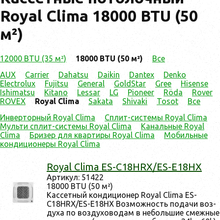
Royal Clima 18000 BTU (50
м²)
12000 BTU (35 м²)
18000 BTU (50 м²)
Все
AUX
Carrier
Dahatsu
Daikin
Dantex
Denko
Electrolux
Fujitsu
General
GoldStar
Gree
Hisense
Ishimatsu
Kitano
Lessar
LG
Pioneer
Röda
Rover
ROVEX
Royal Clima
Sakata
Shivaki
Tosot
Все
Инверторный Royal Clima
Сплит-системы Royal Clima
Мульти сплит-системы Royal Clima
Канальные Royal
Clima
Бризер для квартиры Royal Clima
Мобильные
кондиционеры Royal Clima
Royal Clima ES-C18HRX/ES-E18HX
Ар­ти­кул: 51422
18000 BTU (50 м²)
Кас­сетный кон­ди­ци­онер Royal Clima ES-
C18HRX/ES-E18HX Воз­можность по­дачи воз­
ду­ха по воз­ду­хово­дам в не­боль­шие смеж­ные