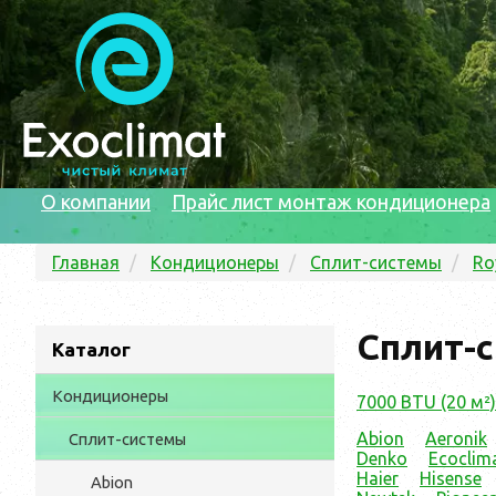
О компании
Прайс лист монтаж кондиционера
Главная
Кондиционеры
Сплит-системы
Ro
Сплит-с
Каталог
Кондиционеры
7000 BTU (20 м²)
Abion
Aeronik
Сплит-системы
Denko
Ecoclim
Haier
Hisense
Abion