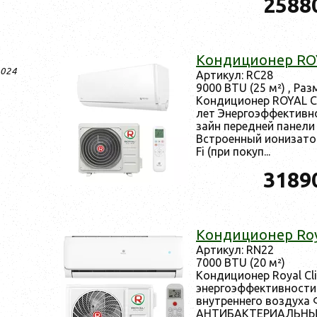
2588
Кон­ди­ци­онер R
2024
Ар­ти­кул: RC28
9000 BTU (25 м²) , Раз
Кон­ди­ци­онер ROYAL 
лет Энер­го­эф­фектив­
зайн пе­ред­ней па­нел
Встро­ен­ный и­они­зато
Fi (при по­куп...
3189
Кон­ди­ци­онер R
Ар­ти­кул: RN22
7000 BTU (20 м²)
Кон­ди­ци­онер Royal 
энер­го­эф­фектив­ности 
внут­ренне­го воз­ду­ха
АН­ТИ­БАК­ТЕ­РИ­АЛЬ­Н