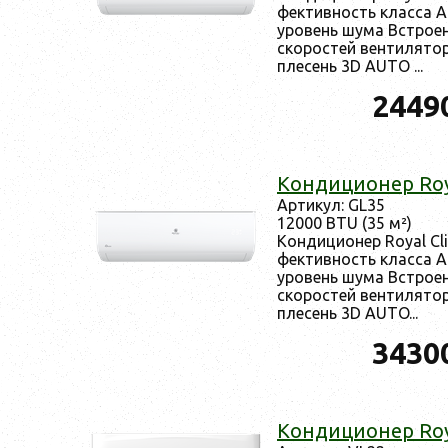
фектив­ность клас­са А
уро­вень шу­ма Встро­ен
ско­рос­тей вен­ти­лято
пле­сень 3D AUTO ...
2449
Кон­ди­ци­онер Ro
Ар­ти­кул: GL35
12000 BTU (35 м²)
Кон­ди­ци­онер Royal C
фектив­ность клас­са А
уро­вень шу­ма Встро­ен
ско­рос­тей вен­ти­лято
пле­сень 3D AUTO...
3430
Кон­ди­ци­онер Ro