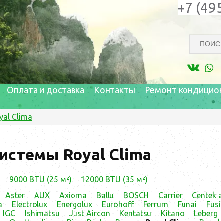
+7 (49
Оплата и доставка
Контакты
Ремонт кондицио
yal Clima
истемы Royal Clima
9000 BTU (25 м²)
12000 BTU (35 м²)
Aster
AUX
Axioma
Ballu
BOSCH
Carrier
Centek a
a
Electrolux
Energolux
Eurohoff
Ferrum
Funai
Fus
IGC
Ishimatsu
Just Aircon
Kentatsu
Kitano
Leberg