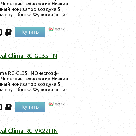
 Япон­ские тех­но­логии Низ­кий
­ный и­они­затор воз­ду­ха 5
­ра внут. бло­ка Фун­кция ан­ти-
0
c
Купить
yal Clima RC-GL35HN
lima RC-GL35HN Энер­го­эф­
 Япон­ские тех­но­логии Низ­кий
­ный и­они­затор воз­ду­ха 5
­ра внут. бло­ка Фун­кция ан­ти-
0
c
Купить
yal Clima RC-VX22HN