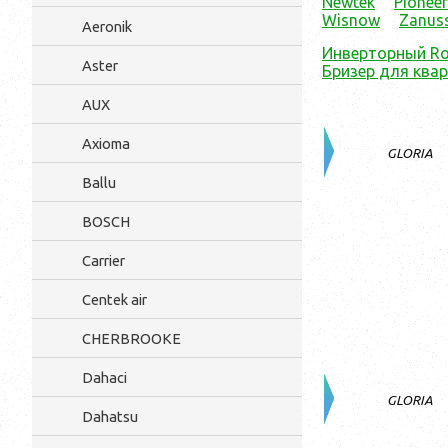
Newtek
Pioneer
Wisnow
Zanuss
Aeronik
Инверторный Ro
Aster
Бризер для квар
AUX
Axioma
GLORIA
Ballu
BOSCH
Carrier
Centek air
CHERBROOKE
Dahaci
GLORIA
Dahatsu