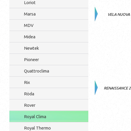
Loriot
Marsa
VELA NUOVA
MDV
Midea
Newtek
Pioneer
Quattroclima
Rix
RENAISSANCE 
Röda
Rover
Royal Clima
Royal Thermo