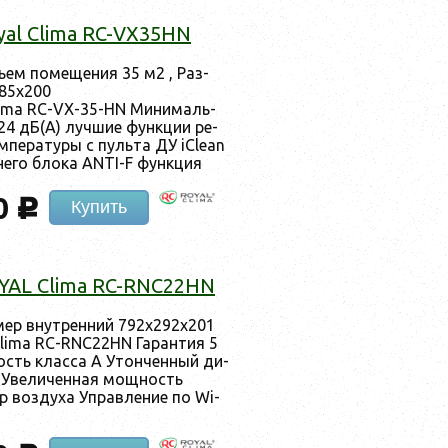
yal Clima RC-VX35HN
ъ­ем по­меще­ния 35 м2 , Раз­
285x200
Clima RC-VX-35-HN Ми­нималь­
24 дБ(А) луч­шие фун­кции ре­
­пе­рату­ры с пуль­та ДУ iClean
не­го бло­ка ANTI-F фун­кция
0
c
Купить
OYAL Clima RC-RNC22HN
­мер внут­ренний 792x292x201
Clima RC-RNC22HN Га­ран­тия 5
ность клас­са А Утон­ченный ди­
и Уве­личен­ная мощ­ность
р воз­ду­ха Уп­равле­ние по Wi-