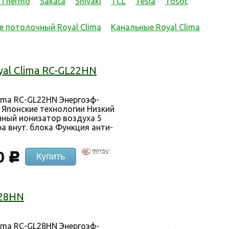
 Thermo
Sakata
Shivaki
TCL
Tesla
Tosot
е потолочный Royal Clima
Канальные Royal Clima
yal Clima RC-GL22HN
lima RC-GL22HN Энер­го­эф­
 Япон­ские тех­но­логии Низ­кий
­ный и­они­затор воз­ду­ха 5
­ра внут. бло­ка Фун­кция ан­ти-
0
c
Купить
L28HN
lima RC-GL28HN Энер­го­эф­