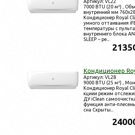
Ар­ти­кул: VL22
7000 BTU (20 м²) , Объ­
внут­ренний мм 760x28
Кон­ди­ци­онер Royal C
ум­но­го от­та­ива­ния i
тем­пе­рату­ры с пуль­т
внут­ренне­го бло­ка AN
SLEEP – ре...
2135
Кон­ди­ци­онер Ro
Ар­ти­кул: VL28
9000 BTU (25 м²) , Мон
Кон­ди­ци­онер Royal C
кци­ии ре­жим от­сле­жи
ДУ iClean cамо­очис­тка
фун­кция ан­ти-пле­сен
сна Скры­ты...
2400