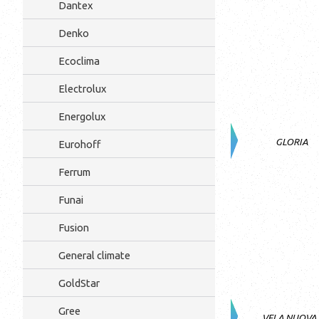
Dantex
Denko
Ecoclima
Electrolux
Energolux
GLORIA
Eurohoff
Ferrum
Funai
Fusion
General climate
GoldStar
Gree
VELA NUOVA