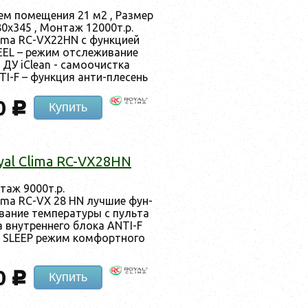
ем по­меще­ния 21 м2 , Раз­мер
0x345 , Мон­таж 12000т.р.
lima RC-VX22HN c фун­кци­ей
FEEL – ре­жим от­сле­жива­ние
а ДУ iClean - cамо­очис­тка
TI-F – фун­кция ан­ти-пле­сень
0
c
Купить
yal Clima RC-VX28HN
­таж 9000т.р.
lima RC-VX 28 HN луч­шие фун­
ва­ние тем­пе­рату­ры с пуль­та
 внут­ренне­го бло­ка ANTI-F
ь SLEEP ре­жим ком­фор­тно­го
0
c
Купить