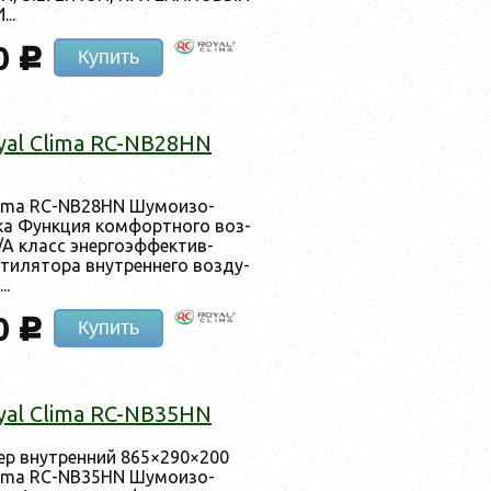
..
0
c
Купить
oyal Clima RC-NB28HN
Clima RC-NB28HN Шу­мо­изо­
ка Фун­кция ком­фор­тно­го воз­
/A класс энер­го­эф­фектив­
ти­лято­ра внут­ренне­го воз­ду­
..
0
c
Купить
oyal Clima RC-NB35HN
мер внут­ренний 865×290×200
Clima RC-NB35HN Шу­мо­изо­