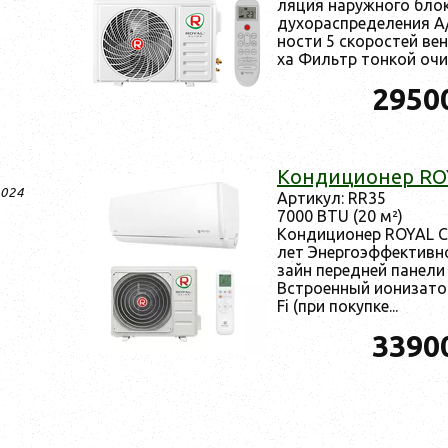
ляция на­руж­но­го бло­
ду­хорас­пре­деле­ния A
ности 5 ско­рос­тей вен­
ха Филь­тр тон­кой очи.
2950
Кон­ди­ци­онер R
2024
Ар­ти­кул: RR35
7000 BTU (20 м²)
Кон­ди­ци­онер ROYAL 
лет Энер­го­эф­фектив­
зайн пе­ред­ней па­нел
Встро­ен­ный и­они­зато
Fi (при по­куп­ке...
3390