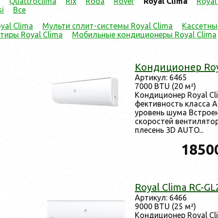
Quattroclima
Rix
Röda
Rover
Royal Clima
Royal
i
Все
yal Clima
Мульти сплит-системы Royal Clima
Кассетны
тиры Royal Clima
Мобильные кондиционеры Royal Clima
Кон­ди­ци­онер Ro
Ар­ти­кул: 6465
7000 BTU (20 м²)
Кон­ди­ци­онер Royal C
фектив­ность клас­са А
уро­вень шу­ма Встро­ен
ско­рос­тей вен­ти­лято
пле­сень 3D AUTO...
1850
Royal Clima RC-G
Ар­ти­кул: 6466
9000 BTU (25 м²)
Кон­ди­ци­онер Royal C