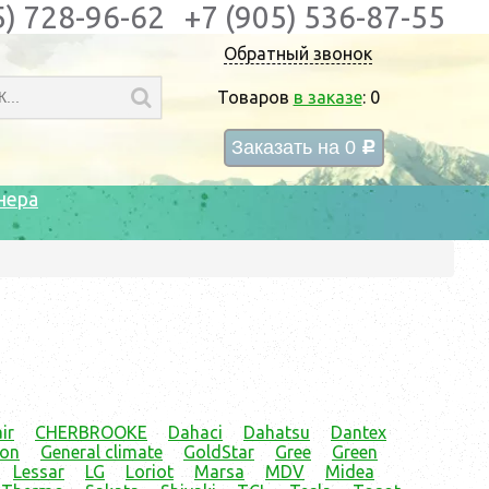
5) 728-96-62
+7 (905) 536-87-55
Обратный звонок
Товаров
в заказе
:
0
Заказать на
0
c
нера
ir
CHERBROOKE
Dahaci
Dahatsu
Dantex
ion
General climate
GoldStar
Gree
Green
Lessar
LG
Loriot
Marsa
MDV
Midea