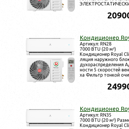
ЭЛЕК­ТРОС­ТА­ТИЧЕС­КИ.
2090
Кон­ди­ци­онер R
Ар­ти­кул: RN28
7000 BTU (20 м²)
Кон­ди­ци­онер Royal 
ляция на­руж­но­го бло­
ду­хорас­пре­деле­ния A
ности 5 ско­рос­тей вен­
ха Филь­тр тон­кой очи.
2499
Кон­ди­ци­онер R
Ар­ти­кул: RN35
7000 BTU (20 м²) Раз­
Кон­ди­ци­онер Royal 