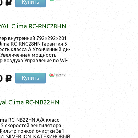
0
c
Купить
OYAL Clima RC-RNC28HN
­мер внут­ренний 792×292×201
Clima RC-RNC28HN Га­ран­тия 5
ность клас­са А Утон­ченный ди­
и Уве­личен­ная мощ­ность
р воз­ду­ха Уп­равле­ние по Wi-
0
c
Купить
oyal Clima RC-NB22HN
Clima RC-NB22HN A/A класс
5 ско­рос­тей вен­ти­лято­ра
 Филь­тр тон­кой очис­тки 3в1
ЫЙ, SILVER ION, КА­ТЕХИ­НОВЫЙ