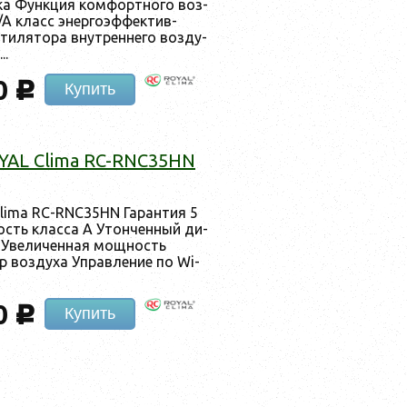
ка Фун­кция ком­фор­тно­го воз­
/A класс энер­го­эф­фектив­
ти­лято­ра внут­ренне­го воз­ду­
..
0
c
Купить
OYAL Clima RC-RNC35HN
Clima RC-RNC35HN Га­ран­тия 5
ность клас­са А Утон­ченный ди­
и Уве­личен­ная мощ­ность
р воз­ду­ха Уп­равле­ние по Wi-
0
c
Купить