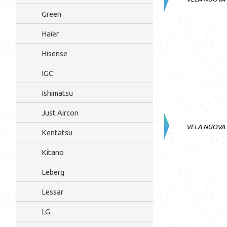
Green
Haier
Hisense
IGC
Ishimatsu
Just Aircon
VELA NUOVA
Kentatsu
Kitano
Leberg
Lessar
LG