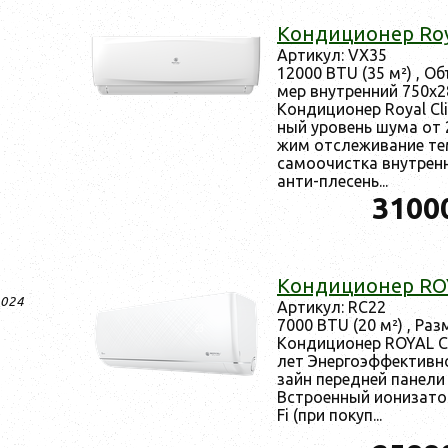
Кон­ди­ци­онер Ro
Ар­ти­кул: VX35
12000 BTU (35 м²) , Об
мер внут­ренний 750x
Кон­ди­ци­онер Royal 
ный уро­вень шу­ма от 
жим от­сле­жива­ние тем
cамо­очис­тка внут­рен
ан­ти-пле­сень...
3100
Кон­ди­ци­онер R
2024
Ар­ти­кул: RC22
7000 BTU (20 м²) , Раз
Кон­ди­ци­онер ROYAL 
лет Энер­го­эф­фектив­
зайн пе­ред­ней па­нел
Встро­ен­ный и­они­зато
Fi (при по­куп...