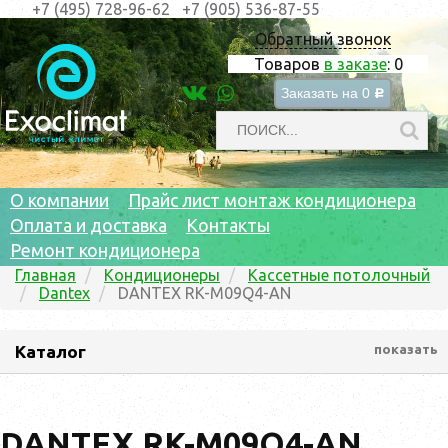
+7 (495) 728-96-62
+7 (905) 536-87-55
Обратный звонок
Товаров
в заказе
:
0
Заказать на
0
c
О компании
Прайс лист монтаж кондиционера
Оплата и доставка
Контакты
Ремонт кондиционера
Главная
Кондиционеры
Кассетные потолочный
Dantex
DANTEX RK-M09Q4-AN
Каталог
показать
DANTEX RK-M09Q4-AN