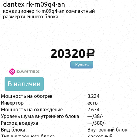
dantex rk-m09q4-an
кондиционер rk-m09q4-an компактный
размер внешнего блока
20320
a
Купить
В наличии
Мощность на обогрев
3.224
Инвертор
есть
Мощность на охлаждение
2.634
Уровень шума внутреннего блока
—/38/-
Расход воздуха
—/580/-
Вид блока
Внутренний блок
Тип внутреннего блока
Кассетный