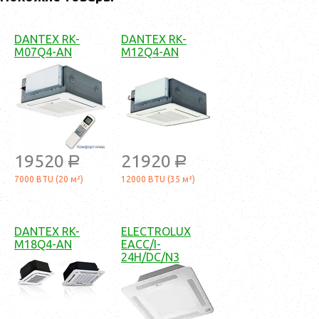
DANTEX RK-
DANTEX RK-
M07Q4-AN
M12Q4-AN
19520
21920
a
a
7000 BTU (20 м²)
12000 BTU (35 м²)
DANTEX RK-
ELECTROLUX
M18Q4-AN
EACC/I-
24H/DC/N3