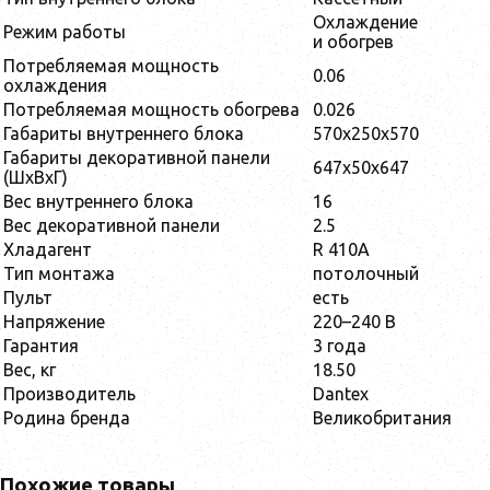
Охлаждение
Режим работы
и обогрев
Потребляемая мощность
0.06
охлаждения
Потребляемая мощность обогрева
0.026
Габариты внутреннего блока
570х250х570
Габариты декоративной панели
647x50x647
(ШxВxГ)
Вес внутреннего блока
16
Вес декоративной панели
2.5
Хладагент
R 410A
Тип монтажа
потолочный
Пульт
есть
Напряжение
220–240 В
Гарантия
3 года
Вес, кг
18.50
Производитель
Dantex
Родина бренда
Великобритания
Похожие товары