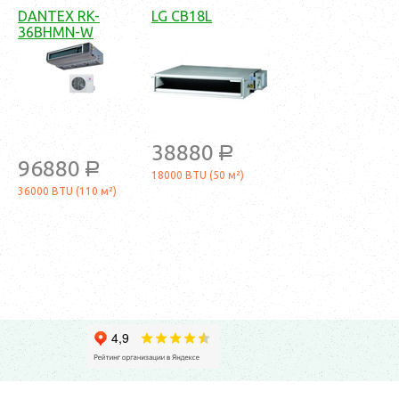
DANTEX RK-
LG CB18L
36BHMN-W
38880
a
96880
a
18000 BTU (50 м²)
36000 BTU (110 м²)