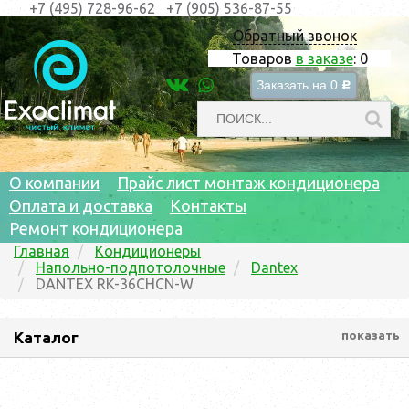
+7 (495) 728-96-62
+7 (905) 536-87-55
Обратный звонок
Товаров
в заказе
:
0
Заказать на
0
c
О компании
Прайс лист монтаж кондиционера
Оплата и доставка
Контакты
Ремонт кондиционера
Главная
Кондиционеры
Напольно-подпотолочные
Dantex
DANTEX RK-36CHCN-W
Каталог
показать