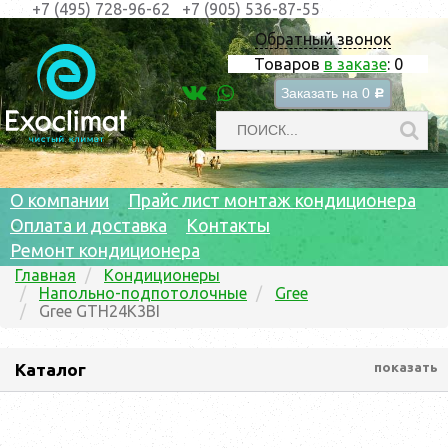
+7 (495) 728-96-62
+7 (905) 536-87-55
Обратный звонок
Товаров
в заказе
:
0
Заказать на
0
c
О компании
Прайс лист монтаж кондиционера
Оплата и доставка
Контакты
Ремонт кондиционера
Главная
Кондиционеры
Напольно-подпотолочные
Gree
Gree GTH24K3BI
Каталог
показать