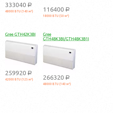
333040
a
116400
a
48000 BTU (140 м²)
18000 BTU (50 м²)
Gree GTH42K3BI
Gree
GTH48K3BI/GTH48K3B1I
259920
a
266320
a
42000 BTU (125 м²)
48000 BTU (140 м²)