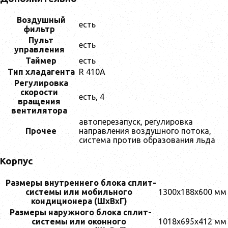
Воздушный
есть
фильтр
Пульт
есть
управления
Таймер
есть
Тип хладагента
R 410A
Регулировка
скорости
есть, 4
вращения
вентилятора
автоперезапуск, регулировка
Прочее
направления воздушного потока,
система против образования льда
Корпус
Размеры внутреннего блока сплит-
системы или мобильного
1300x188x600 мм
кондиционера (ШxВxГ)
Размеры наружного блока сплит-
системы или оконного
1018x695x412 мм