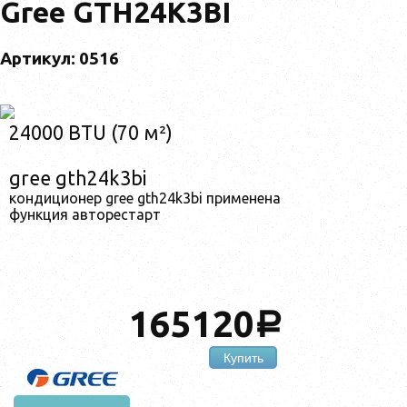
Gree GTH24K3BI
Артикул: 0516
24000 BTU (70 м²)
gree gth24k3bi
кондиционер gree gth24k3bi применена
функция авторестарт
165120
a
Купить