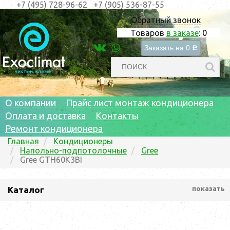
+7 (495) 728-96-62
+7 (905) 536-87-55
Обратный звонок
Товаров
в заказе
:
0
Заказать на
0
c
О компании
Прайс лист монтаж кондиционера
Оплата и доставка
Контакты
Ремонт кондиционера
Главная
Кондиционеры
Напольно-подпотолочные
Gree
Gree GTH60K3BI
Каталог
показать