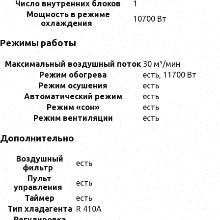
Число внутренних блоков
1
Мощность в режиме
10700 Вт
охлаждения
Режимы работы
Максимальный воздушный поток
30 м³/мин
Режим обогрева
есть, 11700 Вт
Режим осушения
есть
Автоматический режим
есть
Режим «сон»
есть
Режим вентиляции
есть
Дополнительно
Воздушный
есть
фильтр
Пульт
есть
управления
Таймер
есть
Тип хладагента
R 410A
Регулировка