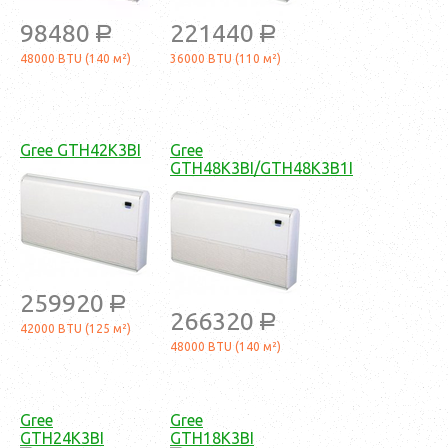
98480
221440
a
a
48000 BTU (140 м²)
36000 BTU (110 м²)
Gree GTH42K3BI
Gree
GTH48K3BI/GTH48K3B1I
259920
a
266320
a
42000 BTU (125 м²)
48000 BTU (140 м²)
Gree
Gree
GTH24K3BI
GTH18K3BI