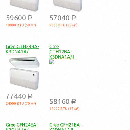
59600
57040
a
a
18000 BTU (50 м²)
9000 BTU (25 м²)
Gree GTH24BA-
Gree
K3DNA1A/I
GTH12BA-
K3DNA1A/1
77440
a
58160
a
24000 BTU (70 м²)
12000 BTU (35 м²)
Gree GFH24EA-
Gree GFH21EA-
K3DNA1A/I
K3DNA1A/I