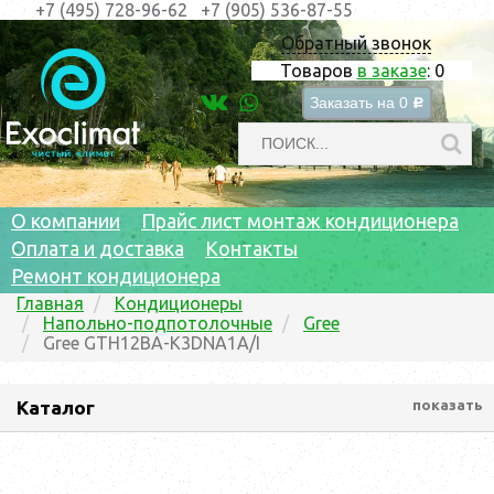
+7 (495) 728-96-62
+7 (905) 536-87-55
Обратный звонок
Товаров
в заказе
:
0
Заказать на
0
c
О компании
Прайс лист монтаж кондиционера
Оплата и доставка
Контакты
Ремонт кондиционера
Главная
Кондиционеры
Напольно-подпотолочные
Gree
Gree GTH12BA-K3DNA1A/I
Каталог
показать