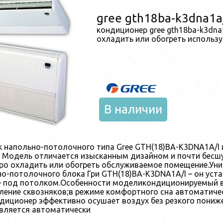
gree gth18ba-k3dna1a
кондиционер gree gth18ba-k3dna
охладить или обогреть исполь
В наличии
к напольно-потолочного типа Gree GTH(18)BA-K3DNA1A/I 
. Модель отличается изысканным дизайном и почти бесш
ро охладить или обогреть обслуживаемое помещение.Уни
о-потолочного блока Гри GTH(18)BA-K3DNA1A/I – он уста
– под потолком.Особенности моделикондиционируемый в
ление сквозняков;в режиме комфортного сна автоматичес
ндиционер эффективно осушает воздух без резкого пониж
вляется автоматически