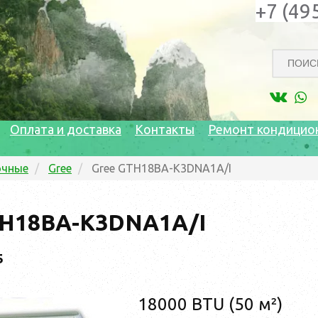
+7 (49
Оплата и доставка
Контакты
Ремонт кондицио
очные
Gree
Gree GTH18BA-K3DNA1A/I
TH18BA-K3DNA1A/I
5
18000 BTU (50 м²)