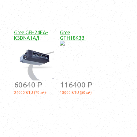
Gree GFH24EA-
Gree
K3DNA1A/I
GTH18K3BI
60640
116400
a
a
24000 BTU (70 м²)
18000 BTU (50 м²)