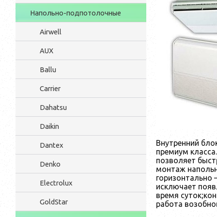
Напольно-подпотолочные
Airwell
AUX
Ballu
Carrier
Dahatsu
Daikin
Внутренний бло
Dantex
премиум класса
позволяет быст
Denko
монтаж напольн
горизонтально 
Electrolux
исключает появ
время суток;ко
GoldStar
работа возобно