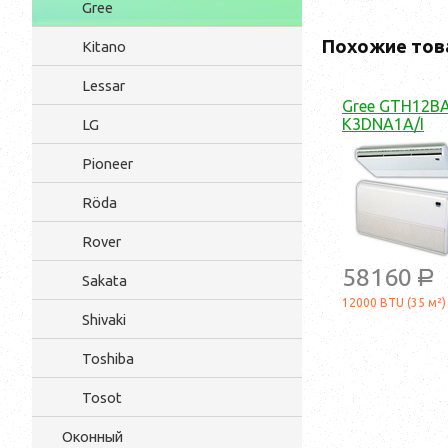
Gree
Похожие тов
Kitano
Lessar
Gree GTH12B
K3DNA1A/I
LG
Pioneer
Röda
Rover
58160
a
Sakata
12000 BTU (35 м²)
Shivaki
Toshiba
Tosot
Оконный