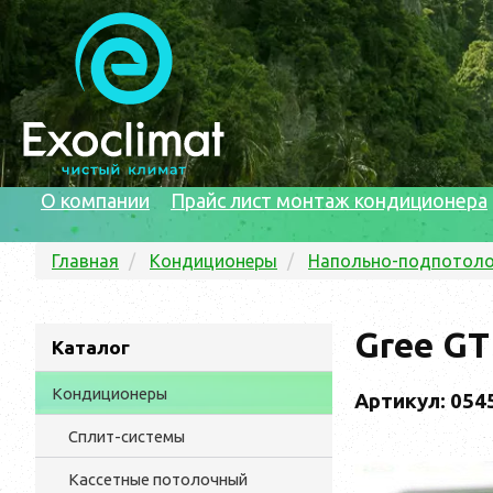
О компании
Прайс лист монтаж кондиционера
Главная
Кондиционеры
Напольно-подпотол
Gree G
Каталог
Кондиционеры
Артикул: 054
Сплит-системы
Кассетные потолочный