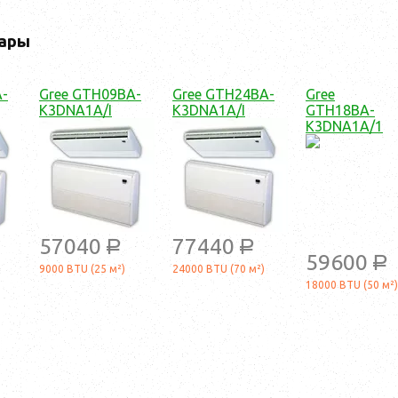
ары
A-
Gree GTH09BA-
Gree GTH24BA-
Gree
K3DNA1A/I
K3DNA1A/I
GTH18BA-
K3DNA1A/1
57040
77440
a
a
59600
a
9000 BTU (25 м²)
24000 BTU (70 м²)
18000 BTU (50 м²)