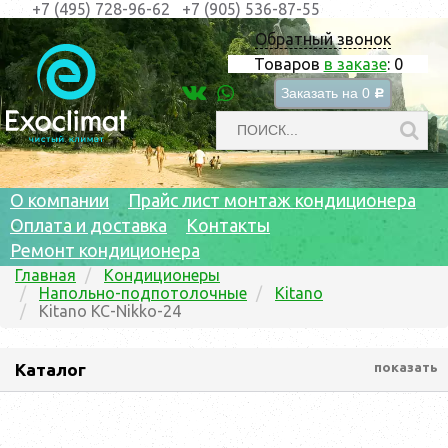
+7 (495) 728-96-62
+7 (905) 536-87-55
Обратный звонок
Товаров
в заказе
:
0
Заказать на
0
c
О компании
Прайс лист монтаж кондиционера
Оплата и доставка
Контакты
Ремонт кондиционера
Главная
Кондиционеры
Напольно-подпотолочные
Kitano
Kitano KC-Nikko-24
Каталог
показать