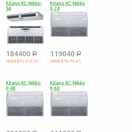
Kitano KC-Nikko-
Kitano KC-Nikko
36
II-24
184400
119040
a
a
36000 BTU (110 м²)
24000 BTU (70 м²)
Kitano KC-Nikko
Kitano KC-Nikko
II-48
II-60