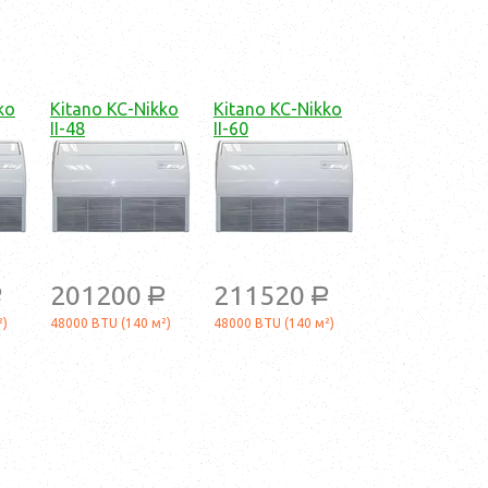
ko
Kitano KC-Nikko
Kitano KC-Nikko
II-48
II-60
201200
211520
a
a
a
²)
48000 BTU (140 м²)
48000 BTU (140 м²)