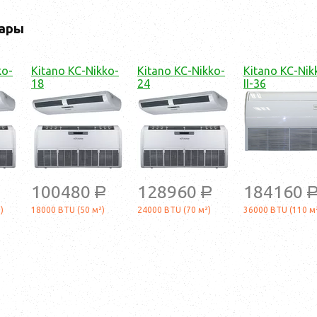
ары
ko-
Kitano KC-Nikko-
Kitano KC-Nikko-
Kitano KC-Nik
18
24
II-36
100480
128960
184160
a
a
a
)
18000 BTU (50 м²)
24000 BTU (70 м²)
36000 BTU (110 м