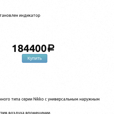
установлен индикатор
184400
a
Купить
ного типа серии Nikko с универсальным наружным
рев воздуха впомещении.