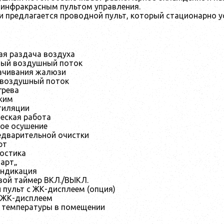
инфракрасным пультом управления.
и предлагается проводной пульт, который стационарно у
ая раздача воздуха
мый воздушный поток
ачивания жалюзи
воздушный поток
грева
жим
тиляции
еская работа
ое осушение
едварительной очистки
рт
остика
тарт„
индикация
вой таймер ВКЛ./ВЫКЛ.
пульт с ЖК-дисплеем (опция)
с ЖК-дисплеем
 температуры в помещении