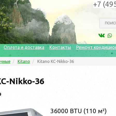
+7 (49
Оплата и доставка
Контакты
Ремонт кондицио
очные
Kitano
Kitano KC-Nikko-36
KC-Nikko-36
9
36000 BTU (110 м²)