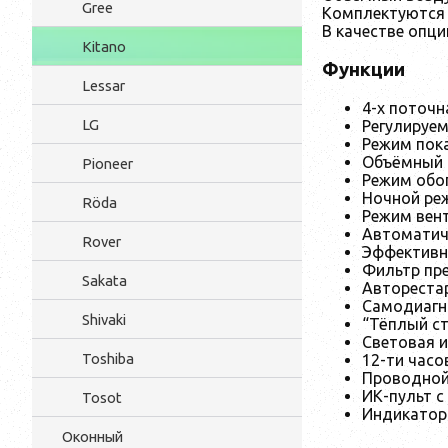
Gree
Комплектуются 
В качестве опци
Kitano
Функции
Lessar
4-х поточн
LG
Регулируе
Режим пок
Объёмный 
Pioneer
Режим обо
Ночной ре
Röda
Режим вен
Автоматич
Rover
Эффективн
Фильтр пр
Sakata
Автореста
Самодиагн
Shivaki
“Тёплый с
Световая 
Toshiba
12-ти часо
Проводной 
ИК-пульт 
Tosot
Индикатор
Оконный