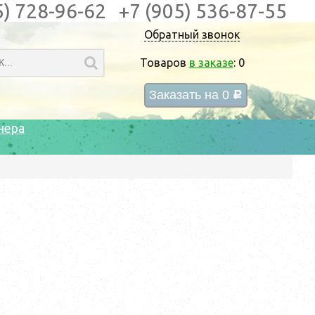
5) 728-96-62
+7 (905) 536-87-55
Обратный звонок
Товаров
в заказе
:
0
Заказать на
0
c
нера