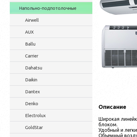
Напольно-подпотолочные
Airwell
AUX
Ballu
Carrier
Dahatsu
Daikin
Dantex
Denko
Описание
Electrolux
Широкая линейк
блоком.
GoldStar
Удобный и легк
Объемный возду