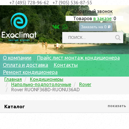
+7 (495) 728-96-62
+7 (905) 536-87-55
Обратный звонок
Товаров
в заказе
:
0
Заказать на
0
c
О компании
Прайс лист монтаж кондиционера
Оплата и доставка
Контакты
Ремонт кондиционера
Главная
Кондиционеры
Напольно-подпотолочные
Rover
Rover RUONF36BD-RUONU36AD
Каталог
показать