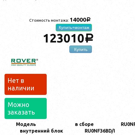
14000
a
Стоимость монтажа:
Купить+монтаж
123010
a
Купить
Нет в
наличии
Можно
заказать
Модель
в сборе
RU0N
внутренний блок
RU0NF36BD/I