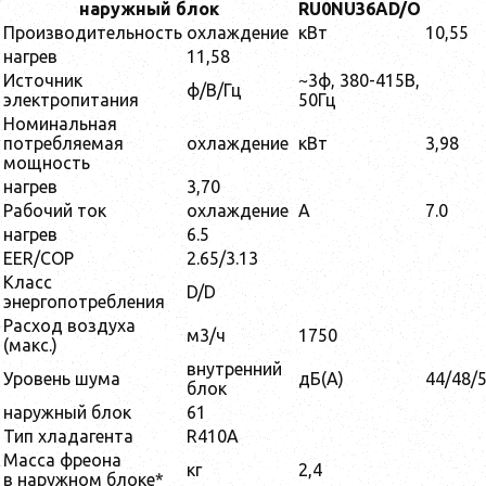
наружный блок
RU0NU36AD/O
Производительность
охлаждение
кВт
10,55
нагрев
11,58
Источник
~3ф, 380-415В,
ф/В/Гц
электропитания
50Гц
Номинальная
потребляемая
охлаждение
кВт
3,98
мощность
нагрев
3,70
Рабочий ток
охлаждение
A
7.0
нагрев
6.5
EER/COP
2.65/3.13
Класс
D/D
энергопотребления
Расход воздуха
м3/ч
1750
(макс.)
внутренний
Уровень шума
дБ(А)
44/48/
блок
наружный блок
61
Тип хладагента
R410А
Масса фреона
кг
2,4
в наружном блоке*