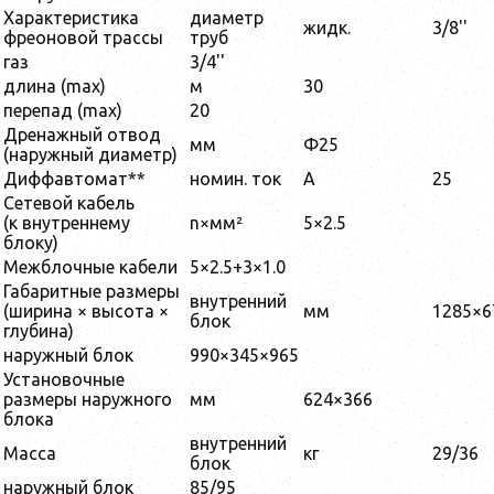
Характеристика
диаметр
жидк.
3/8''
фреоновой трассы
труб
газ
3/4''
длина (max)
м
30
перепад (max)
20
Дренажный отвод
мм
Φ25
(наружный диаметр)
Диффавтомат**
номин. ток
A
25
Сетевой кабель
(к внутреннему
n×мм²
5×2.5
блоку)
Межблочные кабели
5×2.5+3×1.0
Габаритные размеры
внутренний
(ширина × высота ×
мм
1285×6
блок
глубина)
наружный блок
990×345×965
Установочные
размеры наружного
мм
624×366
блока
внутренний
Масса
кг
29/36
блок
наружный блок
85/95