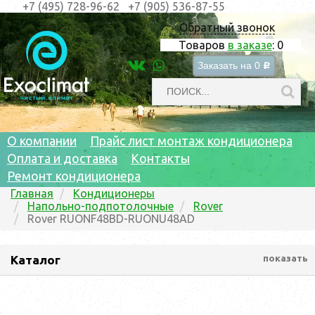
+7 (495) 728-96-62
+7 (905) 536-87-55
Обратный звонок
Товаров
в заказе
:
0
Заказать на
0
c
О компании
Прайс лист монтаж кондиционера
Оплата и доставка
Контакты
Ремонт кондиционера
Главная
Кондиционеры
Напольно-подпотолочные
Rover
Rover RUONF48BD-RUONU48AD
Каталог
показать