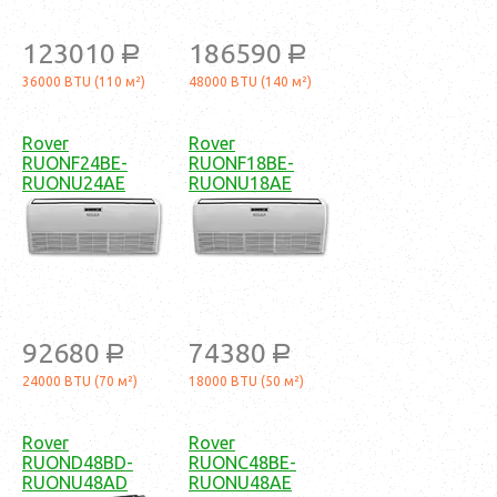
123010
186590
a
a
36000 BTU (110 м²)
48000 BTU (140 м²)
Rover
Rover
RUONF24BE-
RUONF18BE-
RUONU24AE
RUONU18AE
92680
74380
a
a
24000 BTU (70 м²)
18000 BTU (50 м²)
Rover
Rover
RUOND48BD-
RUONC48BE-
RUONU48AD
RUONU48AE