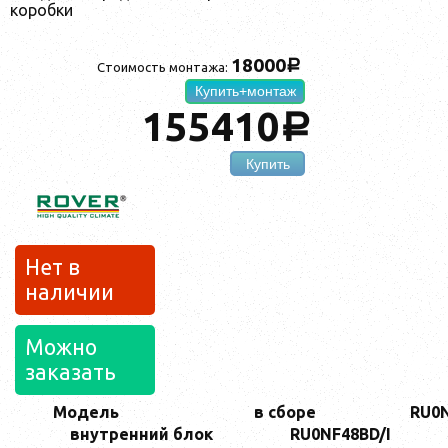
коробки
18000
a
Стоимость монтажа:
Купить+монтаж
155410
a
Купить
Нет в
наличии
Можно
заказать
Модель
в сборе
RU0
внутренний блок
RU0NF48BD/I