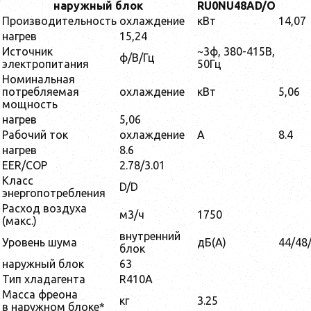
наружный блок
RU0NU48AD/O
Производительность
охлаждение
кВт
14,07
нагрев
15,24
Источник
~3ф, 380-415В,
ф/В/Гц
электропитания
50Гц
Номинальная
потребляемая
охлаждение
кВт
5,06
мощность
нагрев
5,06
Рабочий ток
охлаждение
A
8.4
нагрев
8.6
EER/COP
2.78/3.01
Класс
D/D
энергопотребления
Расход воздуха
м3/ч
1750
(макс.)
внутренний
Уровень шума
дБ(А)
44/48
блок
наружный блок
63
Тип хладагента
R410А
Масса фреона
кг
3.25
в наружном блоке*