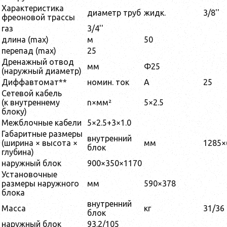
Характеристика
диаметр труб
жидк.
3/8''
фреоновой трассы
газ
3/4''
длина (max)
м
50
перепад (max)
25
Дренажный отвод
мм
Φ25
(наружный диаметр)
Диффавтомат**
номин. ток
A
25
Сетевой кабель
(к внутреннему
n×мм²
5×2.5
блоку)
Межблочные кабели
5×2.5+3×1.0
Габаритные размеры
внутренний
(ширина × высота ×
мм
1285×
блок
глубина)
наружный блок
900×350×1170
Установочные
размеры наружного
мм
590×378
блока
внутренний
Масса
кг
31/36
блок
наружный блок
93.2/105