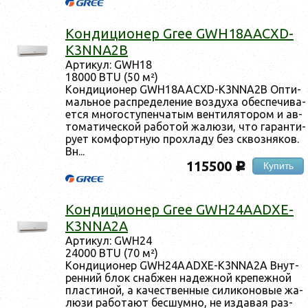
Кон­ди­ци­онер Gree GWH18AACXD-
K3NNA2B
Ар­ти­кул: GWH18
18000 BTU (50 м²)
Кон­ди­ци­онер GWH18AACXD-K3NNA2B Оп­ти­
маль­ное рас­пре­деле­ние воз­ду­ха обес­пе­чива­
ет­ся мно­гос­ту­пен­ча­тым вен­ти­лято­ром и ав­
то­мати­чес­кой ра­ботой жа­люзи, что га­ран­ти­
ру­ет ком­фор­тную прох­ла­ду без сквоз­ня­ков.
Вн...
115500
Купить
c
Кон­ди­ци­онер Gree GWH24AADXE-
K3NNA2A
Ар­ти­кул: GWH24
24000 BTU (70 м²)
Кон­ди­ци­онер GWH24AADXE-K3NNA2A Внут­
ренний блок снаб­жен на­деж­ной кре­пеж­ной
плас­ти­ной, а ка­чес­твен­ные си­лико­новые жа­
люзи ра­бота­ют бес­шумно, не из­да­вая раз­