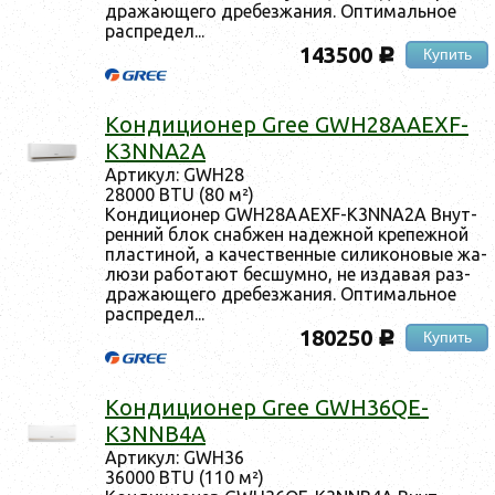
дра­жа­юще­го дре­без­жа­ния. Оп­ти­маль­ное
рас­пре­дел...
143500
Купить
c
Кон­ди­ци­онер Gree GWH28AAEXF-
K3NNA2A
Ар­ти­кул: GWH28
28000 BTU (80 м²)
Кон­ди­ци­онер GWH28AAEXF-K3NNA2A Внут­
ренний блок снаб­жен на­деж­ной кре­пеж­ной
плас­ти­ной, а ка­чес­твен­ные си­лико­новые жа­
люзи ра­бота­ют бес­шумно, не из­да­вая раз­
дра­жа­юще­го дре­без­жа­ния. Оп­ти­маль­ное
рас­пре­дел...
180250
Купить
c
Кон­ди­ци­онер Gree GWH36QE-
K3NNB4A
Ар­ти­кул: GWH36
36000 BTU (110 м²)