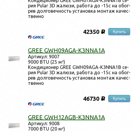
Кон­ди­ци­онер GREE GWH07AGA-K3NNA1B се­
рия Pular 3D жа­люзи, ра­бота до -15с на обог­
рев дол­го­веч­ность ус­та­нов­ка мон­таж ка­чес­
твен­но
42350
Купить
c
GREE GWH09AGA-K3NNA1A
Ар­ти­кул: 9007
9000 BTU (25 м²)
Кон­ди­ци­онер GREE GWH09AGA-K3NNA1B се­
рия Pular 3D жа­люзи, ра­бота до -15с на обог­
рев дол­го­веч­ность ус­та­нов­ка мон­таж ка­чес­
твен­но
46730
Купить
c
GREE GWH12AGB-K3NNA1A
Ар­ти­кул: 9008
7000 BTU (20 м²)