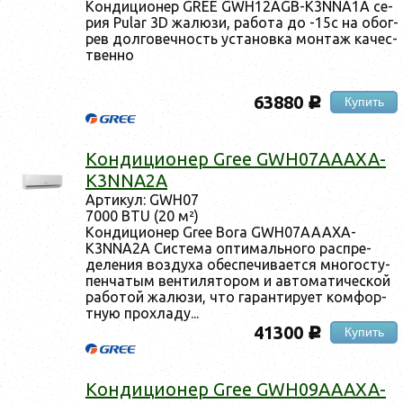
Кон­ди­ци­онер GREE GWH12AGB-K3NNA1A се­
рия Pular 3D жа­люзи, ра­бота до -15с на обог­
рев дол­го­веч­ность ус­та­нов­ка мон­таж ка­чес­
твен­но
63880
Купить
c
Кон­ди­ци­онер Gree GWH07AAAXA-
K3NNA2A
Ар­ти­кул: GWH07
7000 BTU (20 м²)
Кон­ди­ци­онер Gree Bora GWH07AAAXA-
K3NNA2A Сис­те­ма оп­ти­маль­но­го рас­пре­
деле­ния воз­ду­ха обес­пе­чива­ет­ся мно­гос­ту­
пен­ча­тым вен­ти­лято­ром и ав­то­мати­чес­кой
ра­ботой жа­люзи, что га­ран­ти­ру­ет ком­фор­
тную прох­ла­ду...
41300
Купить
c
Кон­ди­ци­онер Gree GWH09AAAXA-