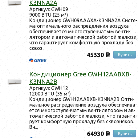
K3NNA2A
Ар­ти­кул: GWH09
9000 BTU (25 м²)
Кон­ди­ци­онер GWH09AAAXA-K3NNA2A Сис­те­
ма оп­ти­маль­но­го рас­пре­деле­ния воз­ду­ха
обес­пе­чива­ет­ся мно­гос­ту­пен­ча­тым вен­ти­
лято­ром и ав­то­мати­чес­кой ра­ботой жа­люзи,
что га­ран­ти­ру­ет ком­фор­тную прох­ла­ду без
сквоз...
45330
Купить
c
Кон­ди­ци­онер Gree GWH12AABXB-
K3NNA2B
Ар­ти­кул: GWH12
12000 BTU (35 м²)
Кон­ди­ци­онер GWH12AABXB-K3NNA2B Оп­ти­
маль­ное рас­пре­деле­ние воз­ду­ха обес­пе­чива­
ет­ся мно­гос­ту­пен­ча­тым вен­ти­лято­ром и ав­
то­мати­чес­кой ра­ботой жа­люзи, что га­ран­ти­
ру­ет ком­фор­тную прох­ла­ду без сквоз­ня­ков.
Вн...
64930
Купить
c