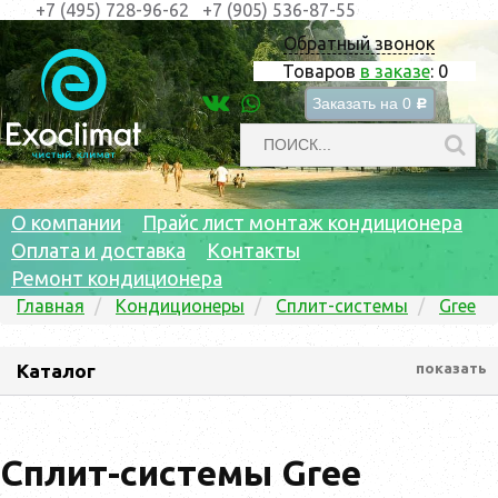
+7 (495) 728-96-62
+7 (905) 536-87-55
Обратный звонок
Товаров
в заказе
:
0
Заказать на
0
c
О компании
Прайс лист монтаж кондиционера
Оплата и доставка
Контакты
Ремонт кондиционера
Главная
Кондиционеры
Сплит-системы
Gree
Каталог
показать
Сплит-системы Gree