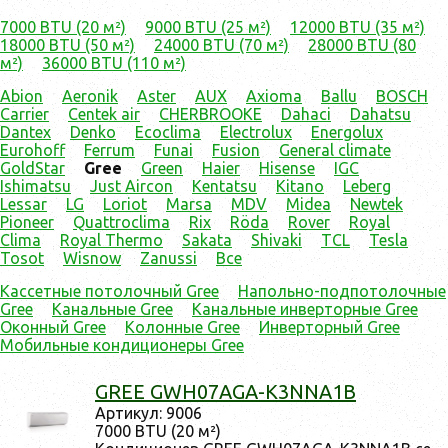
7000 BTU (20 м²)
9000 BTU (25 м²)
12000 BTU (35 м²)
18000 BTU (50 м²)
24000 BTU (70 м²)
28000 BTU (80
м²)
36000 BTU (110 м²)
Abion
Aeronik
Aster
AUX
Axioma
Ballu
BOSCH
Carrier
Centek air
CHERBROOKE
Dahaci
Dahatsu
Dantex
Denko
Ecoclima
Electrolux
Energolux
Eurohoff
Ferrum
Funai
Fusion
General climate
GoldStar
Gree
Green
Haier
Hisense
IGC
Ishimatsu
Just Aircon
Kentatsu
Kitano
Leberg
Lessar
LG
Loriot
Marsa
MDV
Midea
Newtek
Pioneer
Quattroclima
Rix
Röda
Rover
Royal
Clima
Royal Thermo
Sakata
Shivaki
TCL
Tesla
Tosot
Wisnow
Zanussi
Все
Кассетные потолочный Gree
Напольно-подпотолочные
Gree
Канальные Gree
Канальные инверторные Gree
Оконный Gree
Колонные Gree
Инверторный Gree
Мобильные кондиционеры Gree
GREE GWH07AGA-K3NNA1B
Ар­ти­кул: 9006
7000 BTU (20 м²)