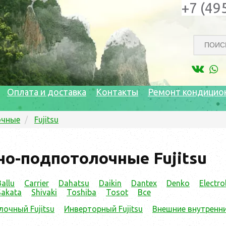
+7 (49
Оплата и доставка
Контакты
Ремонт кондицио
очные
Fujitsu
о-подпотолочные Fujitsu
Ballu
Carrier
Dahatsu
Daikin
Dantex
Denko
Electro
Sakata
Shivaki
Toshiba
Tosot
Все
очный Fujitsu
Инверторный Fujitsu
Внешние внутренние