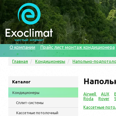
О компании
Прайс лист монтаж кондиционера
Главная
Кондиционеры
Напольно-подпотол
Напольн
Каталог
Кондиционеры
Airwell
AUX
Röda
Rover
Сплит-системы
Кассетные потол
Кассетные потолочный