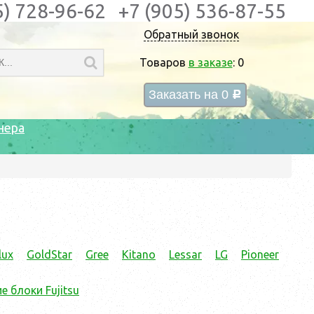
5) 728-96-62
+7 (905) 536-87-55
Обратный звонок
Товаров
в заказе
:
0
Заказать на
0
c
нера
lux
GoldStar
Gree
Kitano
Lessar
LG
Pioneer
 блоки Fujitsu