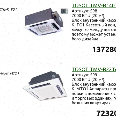
TOSOT TMV-R140
T/Na-K_TO1
Ар­ти­кул: 598
7000 BTU (20 м²)
Блок внут­ренний кас
K_TO1 Кас­сетный кон­ди
межут­ке меж­ду по­тол
по­это­му мо­жет ус­та­
бого ди­зай­на
13728
TOSOT TMV-R22T
d/Na-K_MTO1
Ар­ти­кул: 599
7000 BTU (20 м²)
Блок внут­ренний кас
K_MTO1 Ап­па­раты прек
нов­ки в по­меще­ни­ях
и тор­го­вых зда­ни­ях, 
боль­ших квар­ти­рах.
7232