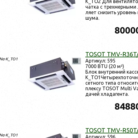
K_TO2 Для вен­ти­лято­
чат­ка с трех­мерны­ми 
ля­ет сни­зить уро­вень
шу­ма.
8000
TOSOT TMV-R36T
/Na-K_TO1
Ар­ти­кул: 595
7000 BTU (20 м²)
Блок внут­ренний кас
K_TO1Че­тырех­по­точ­
сетно­го ти­па от­но­сит
плек­су TOSOT Multi Var
дачей хла­даген­та.
8488
TOSOT TMV-R50T
/Na-K_TO1
Ар­ти­кул: 596