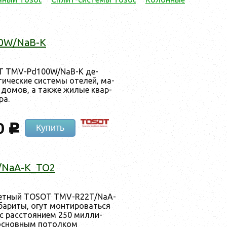
0W/NaB-K
OT TMV-Pd100W/NaB-K де­
­чес­кие сис­те­мы оте­лей, ма­
 до­мов, а так­же жи­лые квар­
ра.
0
c
Купить
/NaA-K_TO2
­сетный TOSOT TMV-R22T/NaA-
бари­ты, огут мон­ти­ровать­ся
с рас­сто­яни­ем 250 мил­ли­
ос­новным по­тол­ком