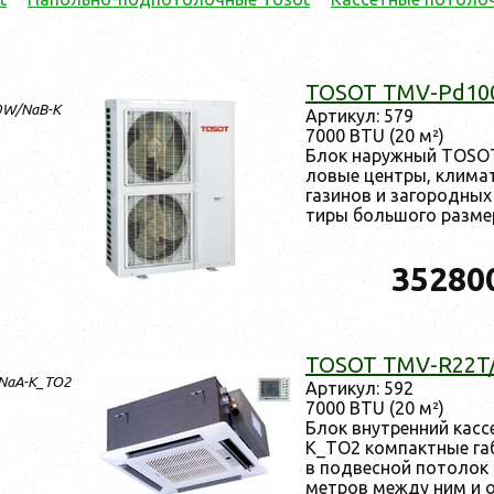
TOSOT TMV-Pd10
0W/NaB-K
Ар­ти­кул: 579
7000 BTU (20 м²)
Блок на­руж­ный TOS
ловые цен­тры, кли­мати
гази­нов и за­город­ных
ти­ры боль­шо­го раз­ме­
35280
TOSOT TMV-R22T
/NaA-K_TO2
Ар­ти­кул: 592
7000 BTU (20 м²)
Блок внут­ренний кас
K_TO2 ком­пак­тные га­
в под­весной по­толок 
мет­ров меж­ду ним и 