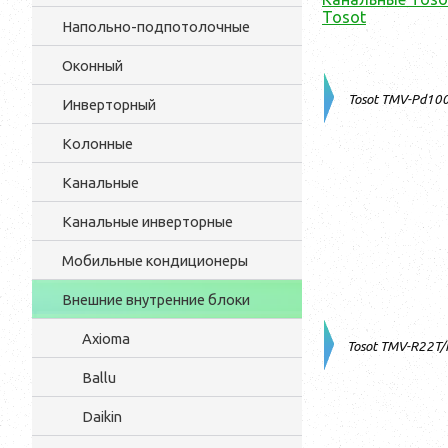
Tosot
Напольно-подпотолочные
Оконный
Tosot TMV-Pd10
Инверторный
Колонные
Канальные
Канальные инверторные
Мобильные кондиционеры
Внешние внутренние блоки
Axioma
Tosot TMV-R22T
Ballu
Daikin