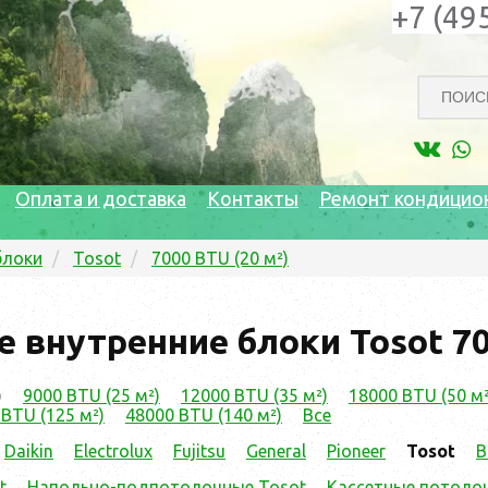
+7 (49
Оплата и доставка
Контакты
Ремонт кондицио
блоки
Tosot
7000 BTU (20 м²)
 внутренние блоки Tosot 700
)
9000 BTU (25 м²)
12000 BTU (35 м²)
18000 BTU (50 м²
BTU (125 м²)
48000 BTU (140 м²)
Все
Daikin
Electrolux
Fujitsu
General
Pioneer
Tosot
В
t
Напольно-подпотолочные Tosot
Кассетные потоло