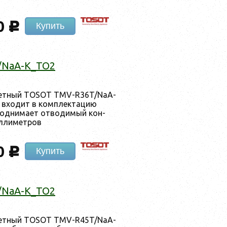
0
c
Купить
/NaA-K_TO2
­сетный TOSOT TMV-R36T/NaA-
вхо­дит в ком­плек­та­цию
под­ни­ма­ет от­во­димый кон­
­ли­мет­ров
0
c
Купить
/NaA-K_TO2
­сетный TOSOT TMV-R45T/NaA-