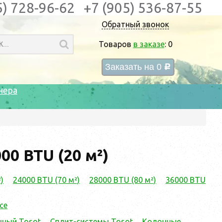
5) 728-96-62
+7 (905) 536-87-55
Обратный звонок
Товаров
в заказе
:
0
Заказать на
0
c
нера
0 BTU (20 м²)
)
24000 BTU (70 м²)
28000 BTU (80 м²)
36000 BTU
се
чный Tosot
Сплит-системы Tosot
Колонные