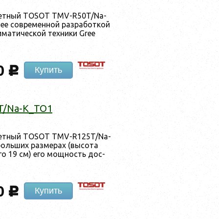
­сетный TOSOT TMV-R50T/Na-
ее сов­ре­мен­ной раз­ра­бот­кой
­мати­чес­кой тех­ни­ки Gree
0
c
Купить
T/Na-K_TO1
­сетный TOSOT TMV-R125T/Na-
оль­ших раз­ме­рах (вы­сота
­го 19 см) его мощ­ность дос­
0
c
Купить