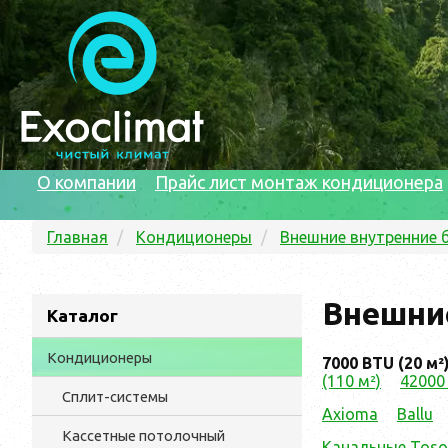
О компании
Прайс лист монтаж кондиционера
Главная
Кондиционеры
Внешние внутренние 
Внешние
Каталог
Кондиционеры
7000 BTU (20 м²
(110 м²)
42000 
Сплит-системы
Axioma
Ballu
Кассетные потолочный
Канальные Toso