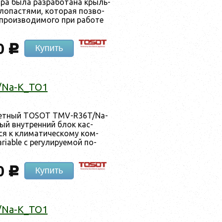
ра бы­ла раз­ра­бота­на крыль­
ло­пас­тя­ми, ко­торая поз­во­
 про­из­во­димо­го при ра­боте
0
c
Купить
/Na-K_TO1
­сетный TOSOT TMV-R36T/Na-
ный внут­ренний блок кас­
­ся к кли­мати­чес­ко­му ком­
iable с ре­гули­ру­емой по­
0
c
Купить
/Na-K_TO1