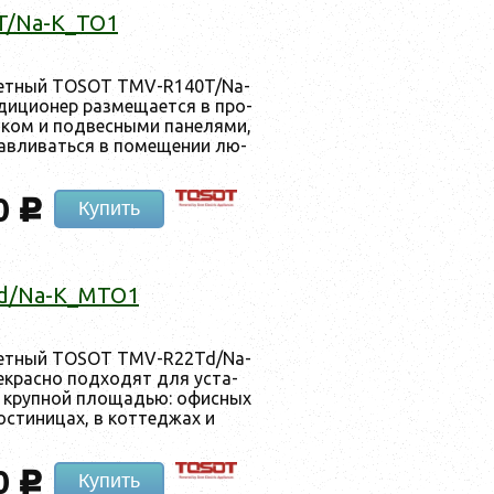
T/Na-K_TO1
­сетный TOSOT TMV-R140T/Na-
­ци­онер раз­ме­ща­ет­ся в про­
­ком и под­весны­ми па­неля­ми,
нав­ли­вать­ся в по­меще­нии лю­
0
c
Купить
d/Na-K_MTO1
­сетный TOSOT TMV-R22Td/Na-
­расно под­хо­дят для ус­та­
 с круп­ной пло­щадью: офис­ных
гос­ти­ницах, в кот­теджах и
0
c
Купить