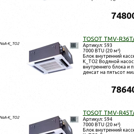
7480
TOSOT TMV-R36T
/NaA-K_TO2
Ар­ти­кул: 593
7000 BTU (20 м²)
Блок внут­ренний кас
K_TO2 Во­дяной на­сос 
внут­ренне­го бло­ка и 
денсат на пять­сот мил
7864
TOSOT TMV-R45T
/NaA-K_TO2
Ар­ти­кул: 594
7000 BTU (20 м²)
Блок внут­ренний кас