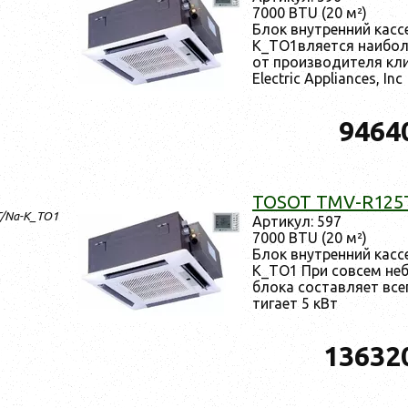
7000 BTU (20 м²)
Блок внут­ренний кас
K_TO1вля­ет­ся на­ибо­л
от про­из­во­дите­ля кли
Electric Appliances, Inc
9464
TOSOT TMV-R125
T/Na-K_TO1
Ар­ти­кул: 597
7000 BTU (20 м²)
Блок внут­ренний кас
K_TO1 При сов­сем не­б
бло­ка сос­тавля­ет все
ти­га­ет 5 кВт
13632