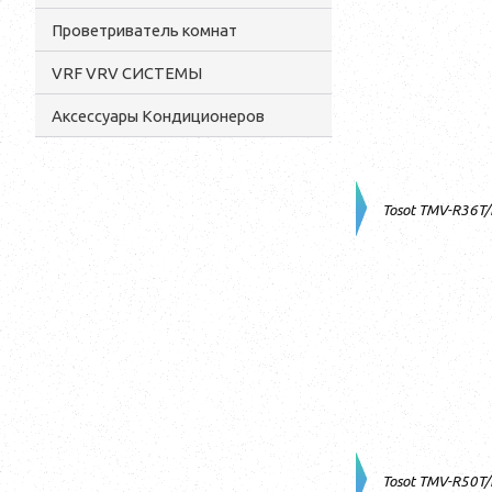
Проветриватель комнат
VRF VRV СИСТЕМЫ
Аксессуары Кондиционеров
Tosot TMV-R36T
Tosot TMV-R50T