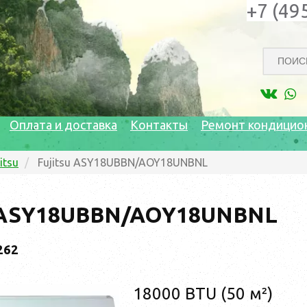
+7 (49
Оплата и доставка
Контакты
Ремонт кондицио
itsu
Fujitsu ASY18UBBN/AOY18UNBNL
u ASY18UBBN/AOY18UNBNL
262
18000 BTU (50 м²)