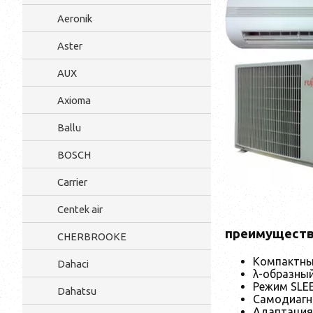
Aeronik
Aster
AUX
Axioma
Ballu
BOSCH
Carrier
Centek air
преимущест
CHERBROOKE
Компактны
Dahaci
λ-образны
Режим SLE
Dahatsu
Самодиагн
Адаптаци