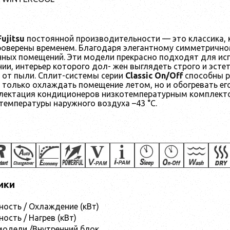
ujitsu
постоянной производительности — это классика, к
роверены временем. Благодаря элегантному симметричном
ных помещений. Эти модели прекрасно подходят для испо
ии, интерьер которого дол- жен выглядеть строго и эст
 от пыли. Сплит-системы серии
Classic On/Off
способны р
только охлаждать помещение летом, но и обогревать его
ектация кондиционеров низкотемпературным комплекто
температуры наружного воздуха –43 °C.
ики
ость / Охлаждение (кВт)
ость / Нагрев (кВт)
одели /Внутренний блок