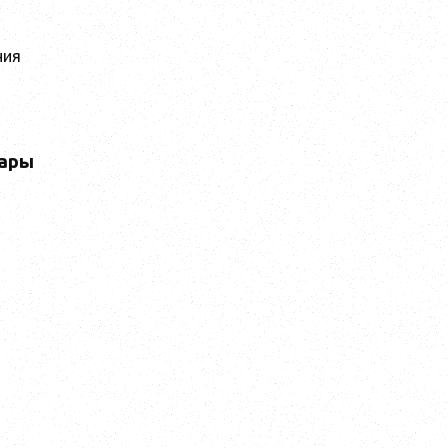
ния
ары