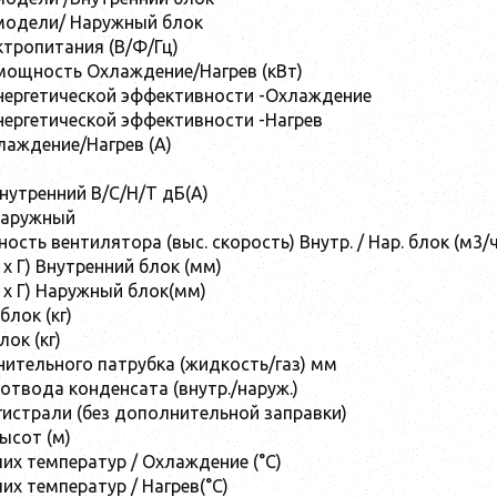
модели/ Наружный блок
тропитания (В/Ф/Гц)
мощность Охлаждение/Нагрев (кВт)
нергетической эффективности -Охлаждение
ергетической эффективности -Нагрев
лаждение/Нагрев (A)
нутренний В/С/Н/Т дБ(А)
Наружный
сть вентилятора (выс. скорость) Внутр. / Нар. блок (м3/ч
 x Г) Внутренний блок (мм)
 x Г) Наружный блок(мм)
блок (кг)
ок (кг)
ительного патрубка (жидкость/газ) мм
отвода конденсата (внутр./наруж.)
гистрали (без дополнительной заправки)
ысот (м)
их температур / Охлаждение (°C)
их температур / Нагрев(°C)