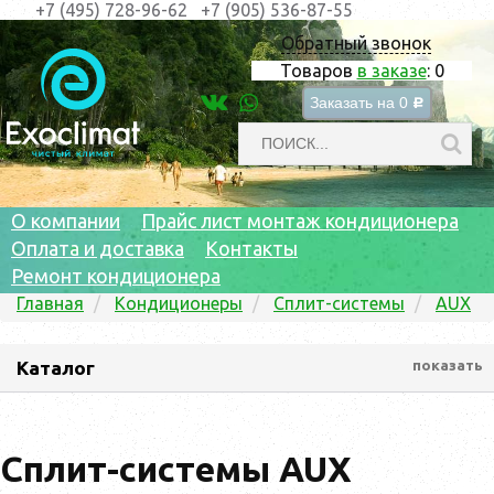
+7 (495) 728-96-62
+7 (905) 536-87-55
Обратный звонок
Товаров
в заказе
:
0
Заказать на
0
c
О компании
Прайс лист монтаж кондиционера
Оплата и доставка
Контакты
Ремонт кондиционера
Главная
Кондиционеры
Сплит-системы
AUX
Каталог
показать
Сплит-системы AUX