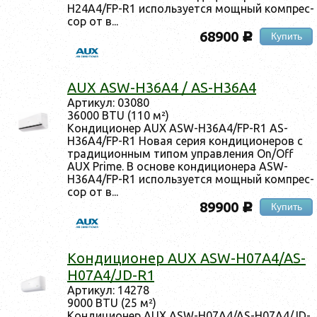
H24A4/FP-R1 ис­поль­зу­ет­ся мощ­ный ком­прес­
сор от в...
68900
Купить
c
AUX ASW-H36A4 / AS-H36A4
Ар­ти­кул: 03080
36000 BTU (110 м²)
Кон­ди­ци­онер AUX ASW-H36A4/FP-R1 AS-
H36A4/FP-R1 Но­вая се­рия кон­ди­ци­оне­ров с
тра­дици­он­ным ти­пом уп­равле­ния On/Off
AUX Prime. В ос­но­ве кон­ди­ци­оне­ра ASW-
H36A4/FP-R1 ис­поль­зу­ет­ся мощ­ный ком­прес­
сор от в...
89900
Купить
c
Кон­ди­ци­онер AUX ASW-H07A4/AS-
H07A4/JD-R1
Ар­ти­кул: 14278
9000 BTU (25 м²)
Кон­ди­ци­онер AUX ASW-H07A4/AS-H07A4/JD-