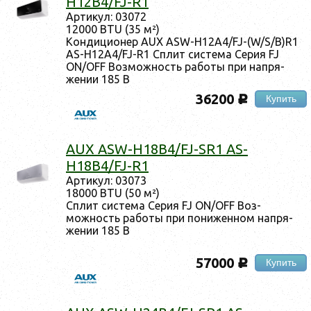
H12B4/FJ-R1
Ар­ти­кул: 03072
12000 BTU (35 м²)
Кон­ди­ци­онер AUX ASW-H12A4/FJ-(W/S/B)R1
AS-H12A4/FJ-R1 Сплит сис­те­ма Се­рия FJ
ON/OFF Воз­можность ра­боты при нап­ря­
жении 185 В
36200
Купить
c
AUX ASW-H18B4/FJ-SR1 AS-
H18B4/FJ-R1
Ар­ти­кул: 03073
18000 BTU (50 м²)
Сплит сис­те­ма Се­рия FJ ON/OFF Воз­
можность ра­боты при по­нижен­ном нап­ря­
жении 185 В
57000
Купить
c