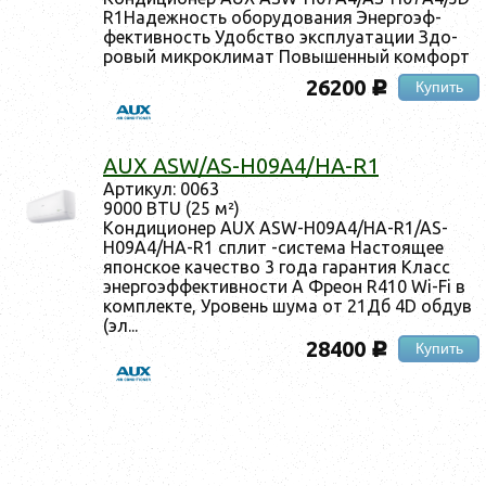
R1На­деж­ность обо­рудо­вания Энер­го­эф­
фектив­ность Удобс­тво экс­плу­ата­ции Здо­
ровый мик­рокли­мат По­вышен­ный ком­форт
26200
Купить
c
AUX ASW/AS-H09A4/HA-R1
Ар­ти­кул: 0063
9000 BTU (25 м²)
Кон­ди­ци­онер AUX ASW-H09A4/HA-R1/AS-
H09A4/HA-R1 сплит -сис­те­ма Нас­то­ящее
япон­ское ка­чес­тво 3 го­да га­ран­тия Класс
энер­го­эф­фектив­ности A Фре­он R410 Wi-Fi в
ком­плек­те, Уро­вень шу­ма от 21Дб 4D об­дув
(эл...
28400
Купить
c