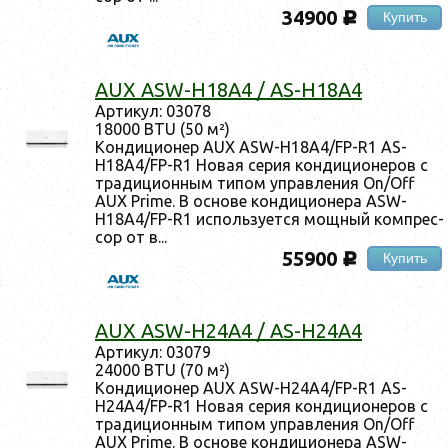
34900
Купить
c
AUX ASW-H18A4 / AS-H18A4
Ар­ти­кул: 03078
18000 BTU (50 м²)
Кон­ди­ци­онер AUX ASW-H18A4/FP-R1 AS-
H18A4/FP-R1 Но­вая се­рия кон­ди­ци­оне­ров с
тра­дици­он­ным ти­пом уп­равле­ния On/Off
AUX Prime. В ос­но­ве кон­ди­ци­оне­ра ASW-
H18A4/FP-R1 ис­поль­зу­ет­ся мощ­ный ком­прес­
сор от в...
55900
Купить
c
AUX ASW-H24A4 / AS-H24A4
Ар­ти­кул: 03079
24000 BTU (70 м²)
Кон­ди­ци­онер AUX ASW-H24A4/FP-R1 AS-
H24A4/FP-R1 Но­вая се­рия кон­ди­ци­оне­ров с
тра­дици­он­ным ти­пом уп­равле­ния On/Off
AUX Prime. В ос­но­ве кон­ди­ци­оне­ра ASW-