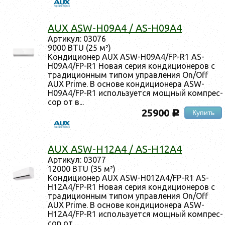
AUX ASW-H09A4 / AS-H09A4
Ар­ти­кул: 03076
9000 BTU (25 м²)
Кон­ди­ци­онер AUX ASW-H09A4/FP-R1 AS-
H09A4/FP-R1 Но­вая се­рия кон­ди­ци­оне­ров с
тра­дици­он­ным ти­пом уп­равле­ния On/Off
AUX Prime. В ос­но­ве кон­ди­ци­оне­ра ASW-
H09A4/FP-R1 ис­поль­зу­ет­ся мощ­ный ком­прес­
сор от в...
25900
Купить
c
AUX ASW-H12A4 / AS-H12A4
Ар­ти­кул: 03077
12000 BTU (35 м²)
Кон­ди­ци­онер AUX ASW-H012A4/FP-R1 AS-
H12A4/FP-R1 Но­вая се­рия кон­ди­ци­оне­ров с
тра­дици­он­ным ти­пом уп­равле­ния On/Off
AUX Prime. В ос­но­ве кон­ди­ци­оне­ра ASW-
H12A4/FP-R1 ис­поль­зу­ет­ся мощ­ный ком­прес­
сор от ...