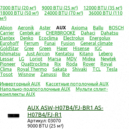
7000 BTU (20 м²)
9000 BTU (25 м²)
12000 BTU (35 м²)
18000 BTU (50 м²)
24000 BTU (70 м²)
36000 BTU (110
м²)
Abion
Aeronik
Aster
AUX
Axioma
Ballu
BOSCH
Carrier
Centek air
CHERBROOKE
Dahaci
Dahatsu
Dantex
Denko
Ecoclima
Electrolux
Energolux
Eurohoff
Ferrum
Funai
Fusion
General climate
GoldStar
Gree
Green
Haier
Hisense
IGC
Ishimatsu
Just Aircon
Kentatsu
Kitano
Leberg
Lessar
LG
Loriot
Marsa
MDV
Midea
Newtek
Pioneer
Quattroclima
Rix
Röda
Rover
Royal
Clima
Royal Thermo
Sakata
Shivaki
TCL
Tesla
Tosot
Wisnow
Zanussi
Все
Инверторный AUX
Кассетные потолочный AUX
Напольно-подпотолочные AUX
Мульти cплит-
комплекты AUX
AUX ASW-H07B4/FJ-BR1 AS-
H07B4/FJ-R1
Ар­ти­кул: 03070
9000 BTU (25 м²)