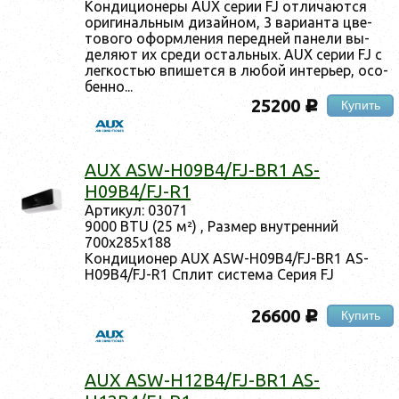
Кон­ди­ци­оне­ры AUX се­рии FJ от­ли­ча­ют­ся
ори­гиналь­ным ди­зай­ном, 3 ва­ри­ан­та цве­
тово­го офор­мле­ния пе­ред­ней па­нели вы­
деля­ют их сре­ди ос­таль­ных. AUX се­рии FJ с
лег­костью впи­шет­ся в лю­бой ин­терь­ер, осо­
бен­но...
25200
Купить
c
AUX ASW-H09B4/FJ-BR1 AS-
H09B4/FJ-R1
Ар­ти­кул: 03071
9000 BTU (25 м²) , Раз­мер внут­ренний
700x285x188
Кон­ди­ци­онер AUX ASW-H09B4/FJ-BR1 AS-
H09B4/FJ-R1 Сплит сис­те­ма Се­рия FJ
26600
Купить
c
AUX ASW-H12B4/FJ-BR1 AS-