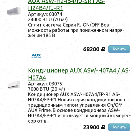
AUX ASW-H24B4/FJ-SR1 AS-
H24B4/FJ-R1
Ар­ти­кул: 03074
24000 BTU (70 м²)
Сплит сис­те­ма Се­рия FJ ON/OFF Воз­
можность ра­боты при по­нижен­ном нап­ря­
жении 185 В
68200
Купить
c
Кон­ди­ци­онер AUX ASW-H07A4 / AS-
H07A4
Ар­ти­кул: 03075
7000 BTU (20 м²)
Кон­ди­ци­онер AUX ASW-H07A4/FP-R1 AS-
H07A4/FP-R1 Но­вая се­рия кон­ди­ци­оне­ров с
тра­дици­он­ным ти­пом уп­равле­ния On/Off
AUX Prime. В ос­но­ве кон­ди­ци­оне­ра ASW-
H07A4/FP-R1 ис­поль­зу­ет­ся мощ­ный ком­прес­
сор от в...
23900
Купить
c