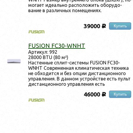
мога­ет иде­аль­но рас­по­ложить обо­рудо­
вание в раз­личных по­меще­ни­ях.
39000
Купить
c
FUSION FC30-WNHT
Ар­ти­кул: 992
28000 BTU (80 м²)
Нас­тенные сплит-сис­те­мы FUSION FC30-
WNHT Сов­ре­мен­ная кли­мати­чес­кая тех­ни­ка
не об­хо­дит­ся и без оп­ции дис­танци­он­но­го
уп­равле­ния. В дан­ном ус­трой­стве есть пульт
дис­танци­он­но­го уп­равле­ния есть
46000
Купить
c