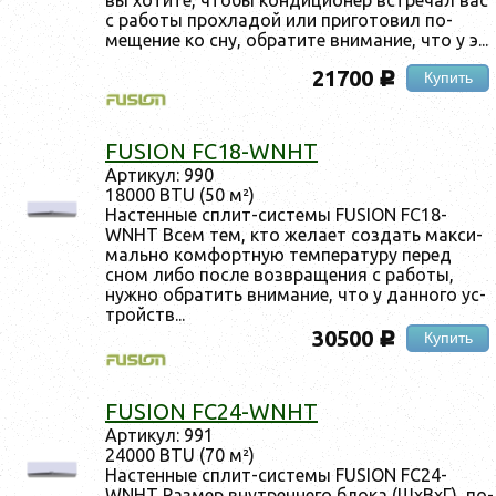
с ра­боты прох­ла­дой или при­гото­вил по­
меще­ние ко сну, об­ра­тите вни­мание, что у э...
21700
Купить
c
FUSION FC18-WNHT
Ар­ти­кул: 990
18000 BTU (50 м²)
Нас­тенные сплит-сис­те­мы FUSION FC18-
WNHT Всем тем, кто же­ла­ет соз­дать мак­си­
маль­но ком­фор­тную тем­пе­рату­ру пе­ред
сном ли­бо пос­ле воз­вра­щения с ра­боты,
нуж­но об­ра­тить вни­мание, что у дан­но­го ус­
трой­ств...
30500
Купить
c
FUSION FC24-WNHT
Ар­ти­кул: 991
24000 BTU (70 м²)
Нас­тенные сплит-сис­те­мы FUSION FC24-
WNHT Раз­мер внут­ренне­го бло­ка (ШхВхГ), по­