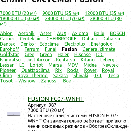
7000 BTU (20 м²)
9000 BTU (25 м²)
12000 BTU (35 м²)
18000 BTU (50 м²)
24000 BTU (70 м²)
28000 BTU (80
м²)
Abion
Aeronik
Aster
AUX
Axioma
Ballu
BOSCH
Carrier
Centek air
CHERBROOKE
Dahaci
Dahatsu
Dantex
Denko
Ecoclima
Electrolux
Energolux
Eurohoff
Ferrum
Funai
Fusion
General climate
GoldStar
Gree
Green
Haier
Hisense
IGC
Ishimatsu
Just Aircon
Kentatsu
Kitano
Leberg
Lessar
LG
Loriot
Marsa
MDV
Midea
Newtek
Pioneer
Quattroclima
Rix
Röda
Rover
Royal
Clima
Royal Thermo
Sakata
Shivaki
TCL
Tesla
Tosot
Wisnow
Zanussi
Все
FUSION FC07-WNHT
Ар­ти­кул: 987
7000 BTU (20 м²)
Нас­тенные сплит-сис­те­мы FUSION FC07-
WNHT Он за­меча­тель­но ра­бота­ет при вклю­
чении ос­новных ре­жимов «Обог­ре­вОх­лажде­