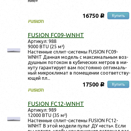
ние»
16750
Купить
c
FUSION FC09-WNHT
Ар­ти­кул: 988
9000 BTU (25 м²)
Нас­тенные сплит-сис­те­мы FUSION FC09-
WNHT Дан­ная мо­дель с мак­си­маль­ным воз­
душным по­током в ку­бичес­ких мет­ров в ми­
нуту га­ран­ти­ру­ет вам пос­то­ян­но оп­ти­маль­
ный мик­рокли­мат в по­меще­нии со­от­ветс­тву­
ющей пл...
17500
Купить
c
FUSION FC12-WNHT
Ар­ти­кул: 989
12000 BTU (35 м²)
Нас­тенные сплит-сис­те­мы FUSION FC12-
WNHT В этой мо­дели пульт ДУ «есть». Ес­ли
вы хо­тите, что­бы кон­ди­ци­онер встре­чал вас