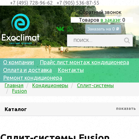
+7 (495) 728-96-62
+7 (905) 536-87-55
Обратный звонок
Товаров
в заказе
:
0
Заказать на
0
c
О компании
Прайс лист монтаж кондиционера
Оплата и доставка
Контакты
Ремонт кондиционера
Главная
Кондиционеры
Сплит-системы
Fusion
Каталог
показать
Сплит-системы Fusion