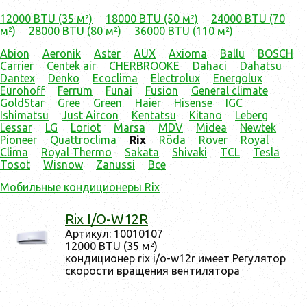
12000 BTU (35 м²)
18000 BTU (50 м²)
24000 BTU (70
м²)
28000 BTU (80 м²)
36000 BTU (110 м²)
Abion
Aeronik
Aster
AUX
Axioma
Ballu
BOSCH
Carrier
Centek air
CHERBROOKE
Dahaci
Dahatsu
Dantex
Denko
Ecoclima
Electrolux
Energolux
Eurohoff
Ferrum
Funai
Fusion
General climate
GoldStar
Gree
Green
Haier
Hisense
IGC
Ishimatsu
Just Aircon
Kentatsu
Kitano
Leberg
Lessar
LG
Loriot
Marsa
MDV
Midea
Newtek
Pioneer
Quattroclima
Rix
Röda
Rover
Royal
Clima
Royal Thermo
Sakata
Shivaki
TCL
Tesla
Tosot
Wisnow
Zanussi
Все
Мобильные кондиционеры Rix
Rix I/O-W12R
Ар­ти­кул: 10010107
12000 BTU (35 м²)
кон­ди­ци­онер rix i/o-w12r име­ет Ре­гуля­тор
ско­рос­ти вра­щения вен­ти­лято­ра