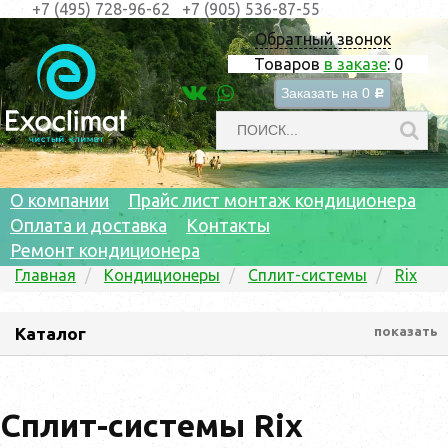
+7 (495) 728-96-62
+7 (905) 536-87-55
Обратный звонок
Товаров
в заказе
:
0
Заказать на
0
c
О компании
Прайс лист монтаж кондиционера
Оплата и доставка
Контакты
Ремонт кондиционера
Главная
Кондиционеры
Сплит-системы
Rix
Каталог
показать
Сплит-системы Rix