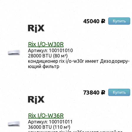
45040
Купить
c
Rix I/O-W30R
Ар­ти­кул: 100101010
28000 BTU (80 м²)
кон­ди­ци­онер rix i/o-w30r име­ет Де­зодо­риру­
ющий филь­тр
73840
Купить
c
Rix I/O-W36R
Ар­ти­кул: 100101011
36000 BTU (110 м²)