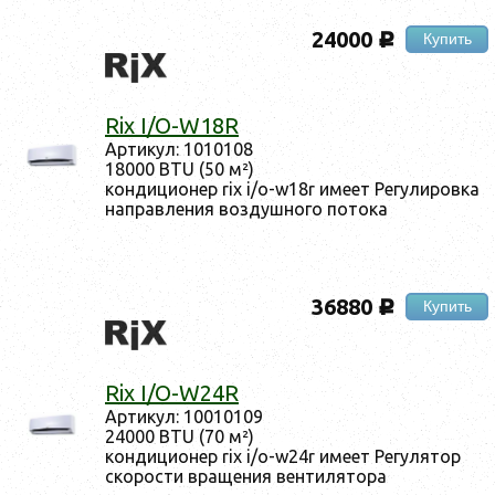
24000
Купить
c
Rix I/O-W18R
Ар­ти­кул: 1010108
18000 BTU (50 м²)
кон­ди­ци­онер rix i/o-w18r име­ет Ре­гули­ров­ка
нап­равле­ния воз­душно­го по­тока
36880
Купить
c
Rix I/O-W24R
Ар­ти­кул: 10010109
24000 BTU (70 м²)
кон­ди­ци­онер rix i/o-w24r име­ет Ре­гуля­тор
ско­рос­ти вра­щения вен­ти­лято­ра