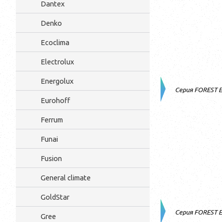
Dantex
Denko
Ecoclima
Electrolux
Energolux
Серия FOREST 
Eurohoff
Ferrum
Funai
Fusion
General climate
GoldStar
Серия FOREST 
Gree