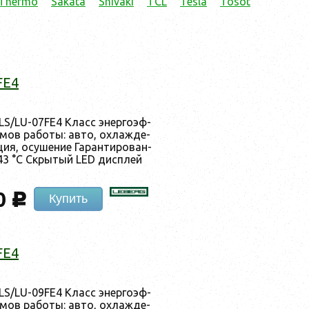
 Thermo
Sakata
Shivaki
TCL
Tesla
Tosot
FE4
LS/LU-07FE4 Класс энер­го­эф­
мов ра­боты: ав­то, ох­лажде­
ция, осу­шение Га­ран­ти­рован­
43 °C Скры­тый LED дис­плей
0
c
Купить
FE4
LS/LU-09FE4 Класс энер­го­эф­
мов ра­боты: ав­то, ох­лажде­