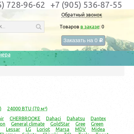
5) 728-96-62
+7 (905) 536-87-55
Обратный звонок
Товаров
в заказе
:
0
Заказать на
0
c
нера
)
24000 BTU (70 м²)
ir
CHERBROOKE
Dahaci
Dahatsu
Dantex
ion
General climate
GoldStar
Gree
Green
g
Lessar
LG
Loriot
Marsa
MDV
Midea