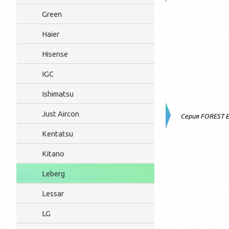
Green
Haier
Hisense
IGC
Ishimatsu
Just Aircon
Серия FOREST 
Kentatsu
Kitano
Leberg
Lessar
LG