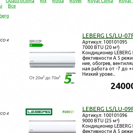
Quattroclima
Rix
Röda
Rover
Royal Clima
Royal
i
Все
berg
LEBERG LS/LU-07
ECO 4
Ар­ти­кул: 100101095
7000 BTU (20 м²)
Кон­ди­ци­онер LEBERG 
фектив­ности A 5 ре­жи
ние, обог­рев, вен­ти­ля
ная ра­бота от -7 до +
Низ­кий уро­ве...
2400
LEBERG LS/LU-09
ECO 4
Ар­ти­кул: 100101096
9000 BTU (25 м²)
Кон­ди­ци­онер LEBERG 
фектив­ности A 5 ре­жи