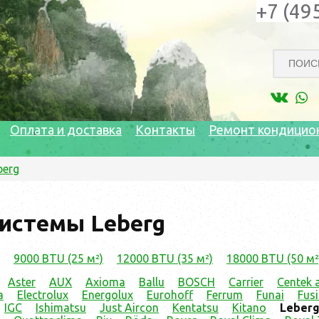
+7 (49
Оплата и доставка
Контакты
Ремонт кондицио
berg
истемы Leberg
9000 BTU (25 м²)
12000 BTU (35 м²)
18000 BTU (50 м²
Aster
AUX
Axioma
Ballu
BOSCH
Carrier
Centek a
a
Electrolux
Energolux
Eurohoff
Ferrum
Funai
Fus
IGC
Ishimatsu
Just Aircon
Kentatsu
Kitano
Leber