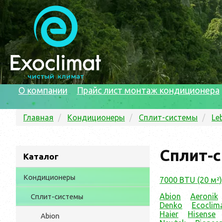
О компании
Прайс лист монтаж кондиционера
Главная
Кондиционеры
Сплит-системы
Le
Сплит-с
Каталог
Кондиционеры
7000 BTU (20 м²)
Abion
Aeronik
Сплит-системы
Denko
Ecoclim
Haier
Hisense
Abion