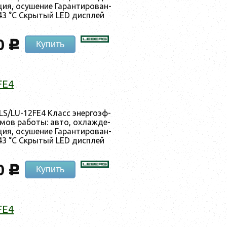
ция, осу­шение Га­ран­ти­рован­
43 °C Скры­тый LED дис­плей
0
c
Купить
FE4
LS/LU-12FE4 Класс энер­го­эф­
мов ра­боты: ав­то, ох­лажде­
ция, осу­шение Га­ран­ти­рован­
43 °C Скры­тый LED дис­плей
0
c
Купить
FE4