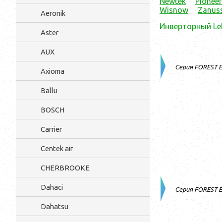
Newtek
Pioneer
Wisnow
Zanuss
Aeronik
Инверторный Le
Aster
AUX
Серия FOREST 
Axioma
Ballu
BOSCH
Carrier
Centek air
CHERBROOKE
Dahaci
Серия FOREST 
Dahatsu