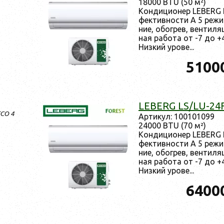
18000 BTU (50 м²)
Кон­ди­ци­онер LEBERG 
фектив­ности A 5 ре­жи
ние, обог­рев, вен­ти­ля
ная ра­бота от -7 до +
Низ­кий уро­ве...
5100
LEBERG LS/LU-24
ECO 4
Ар­ти­кул: 100101099
24000 BTU (70 м²)
Кон­ди­ци­онер LEBERG 
фектив­ности A 5 ре­жи
ние, обог­рев, вен­ти­ля
ная ра­бота от -7 до +
Низ­кий уро­ве...
6400