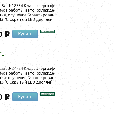
LS/LU-18FE4 Класс энер­го­эф­
мов ра­боты: ав­то, ох­лажде­
ция, осу­шение Га­ран­ти­рован­
43 °C Скры­тый LED дис­плей
0
c
Купить
FL
LS/LU-24FE4 Класс энер­го­эф­
мов ра­боты: ав­то, ох­лажде­
ция, осу­шение Га­ран­ти­рован­
43 °C Скры­тый LED дис­плей
0
c
Купить