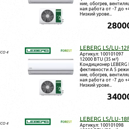
ние, обог­рев, вен­ти­ля
ная ра­бота от -7 до +
Низ­кий уро­ве...
2800
LEBERG LS/LU-12
ECO 4
Ар­ти­кул: 100101097
12000 BTU (35 м²)
Кон­ди­ци­онер LEBERG 
фектив­ности A 5 ре­жи
ние, обог­рев, вен­ти­ля
ная ра­бота от -7 до +
Низ­кий уро­ве...
3400
LEBERG LS/LU-18
ECO 4
Ар­ти­кул: 100101098