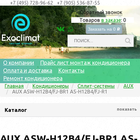
+7 (495) 728-96-62
+7 (905) 536-87-55
Обратный звонок
Товаров
в заказе
:
0
Заказать на
0
c
О компании
Прайс лист монтаж кондиционера
Оплата и доставка
Контакты
Ремонт кондиционера
Главная
Кондиционеры
Сплит-системы
AUX
AUX ASW-H12B4/FJ-BR1 AS-H12B4/FJ-R1
Каталог
показать
AUX ASW-H12B4/FJ-BR1 AS-