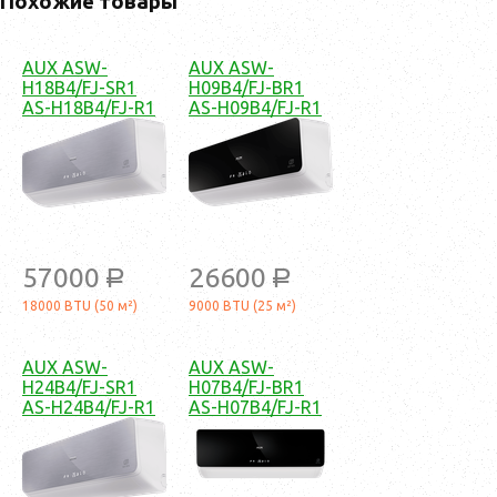
Похожие товары
AUX ASW-
AUX ASW-
H18B4/FJ-SR1
H09B4/FJ-BR1
AS-H18B4/FJ-R1
AS-H09B4/FJ-R1
57000
26600
a
a
18000 BTU (50 м²)
9000 BTU (25 м²)
AUX ASW-
AUX ASW-
H24B4/FJ-SR1
H07B4/FJ-BR1
AS-H24B4/FJ-R1
AS-H07B4/FJ-R1