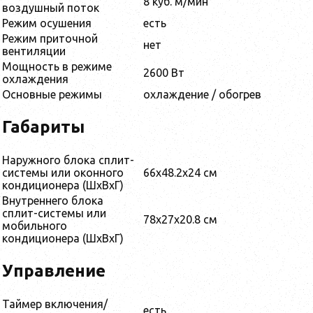
8 куб. м/мин
воздушный поток
Режим осушения
есть
Режим приточной
нет
вентиляции
Мощность в режиме
2600 Вт
охлаждения
Основные режимы
охлаждение / обогрев
Габариты
Наружного блока сплит-
системы или оконного
66x48.2x24 см
кондиционера (ШxВxГ)
Внутреннего блока
сплит-системы или
78x27x20.8 см
мобильного
кондиционера (ШxВxГ)
Управление
Таймер включения/
есть