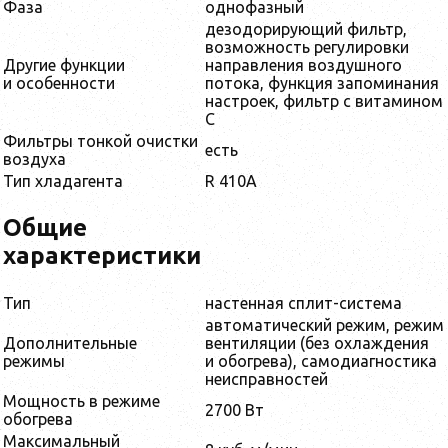
Фаза
однофазный
дезодорирующий фильтр,
возможность регулировки
Другие функции
направления воздушного
и особенности
потока, функция запоминания
настроек, фильтр с витамином
С
Фильтры тонкой очистки
есть
воздуха
Тип хладагента
R 410A
Общие
характеристики
Тип
настенная сплит-система
автоматический режим, режим
Дополнительные
вентиляции (без охлаждения
режимы
и обогрева), самодиагностика
неисправностей
Мощность в режиме
2700 Вт
обогрева
Максимальный