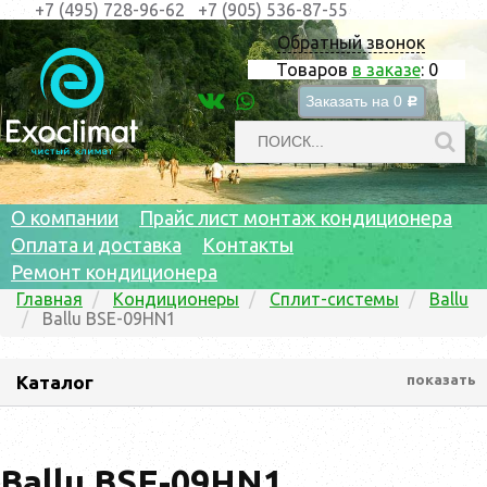
+7 (495) 728-96-62
+7 (905) 536-87-55
Обратный звонок
Товаров
в заказе
:
0
Заказать на
0
c
О компании
Прайс лист монтаж кондиционера
Оплата и доставка
Контакты
Ремонт кондиционера
Главная
Кондиционеры
Сплит-системы
Ballu
Ballu BSE-09HN1
Каталог
показать
Ballu BSE-09HN1