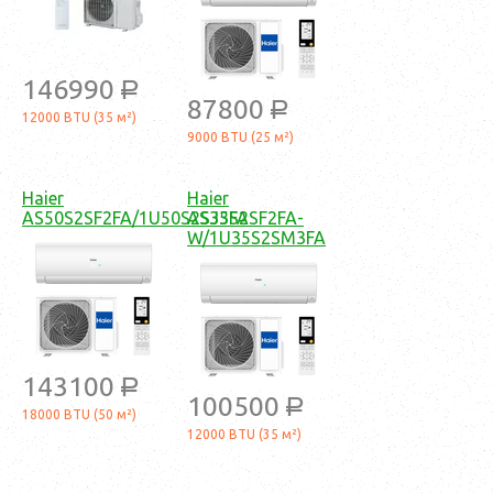
146990
a
87800
a
12000 BTU (35 м²)
9000 BTU (25 м²)
Haier
Haier
AS50S2SF2FA/1U50S2SJ3FA
AS35S2SF2FA-
W/1U35S2SM3FA
143100
a
100500
a
18000 BTU (50 м²)
12000 BTU (35 м²)