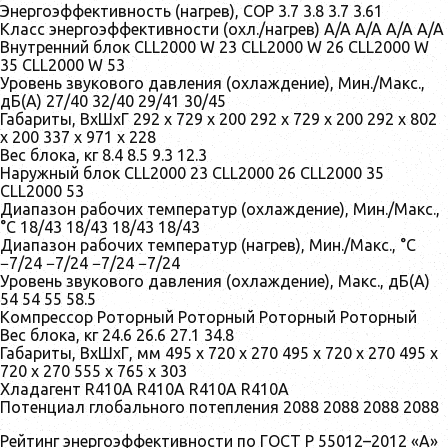
Энергоэффективность (нагрев), COP 3.7 3.8 3.7 3.61
Класс энергоэффективности (охл./нагрев) A/A A/A A/A A/A
Внутренний блок CLL2000 W 23 CLL2000 W 26 CLL2000 W
35 CLL2000 W 53
Уровень звукового давления (охлаждение), Мин./Макс.,
дБ(А) 27/40 32/40 29/41 30/45
Габариты, ВхШхГ 292 x 729 x 200 292 x 729 x 200 292 x 802
x 200 337 x 971 x 228
Вес блока, кг 8.4 8.5 9.3 12.3
Наружный блок CLL2000 23 CLL2000 26 CLL2000 35
CLL2000 53
Диапазон рабочих температур (охлаждение), Мин./Макс.,
°C 18/43 18/43 18/43 18/43
Диапазон рабочих температур (нагрев), Мин./Макс., °C
−7/24 −7/24 −7/24 −7/24
Уровень звукового давления (охлаждение), Макс., дБ(А)
54 54 55 58.5
Компрессор Роторный Роторный Роторный Роторный
Вес блока, кг 24.6 26.6 27.1 34.8
Габариты, ВхШхГ, мм 495 x 720 x 270 495 x 720 x 270 495 x
720 x 270 555 x 765 x 303
Хладагент R410А R410А R410А R410А
Потенциал глобального потепления 2088 2088 2088 2088
Рейтинг энергоэффективности по ГОСТ Р 55012–2012 «A»