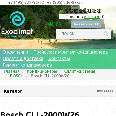
+7 (495) 728-96-62
+7 (905) 536-87-55
Обратный звонок
Товаров
в заказе
:
0
Заказать на
0
c
О компании
Прайс лист монтаж кондиционера
Оплата и доставка
Контакты
Ремонт кондиционера
Главная
Кондиционеры
Сплит-системы
BOSCH
Bosch CLL-2000W26
Каталог
показать
Bosch CLL-2000W26