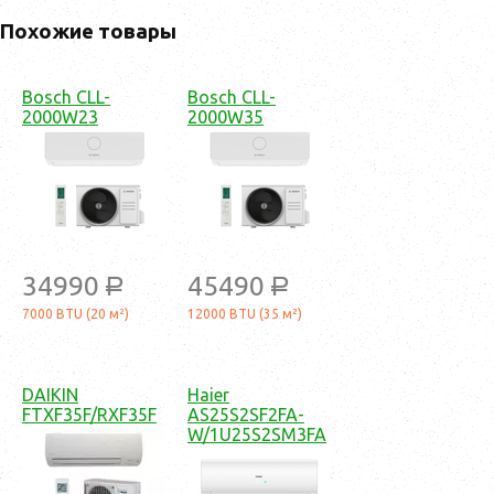
Похожие товары
Bosch CLL-
Bosch CLL-
2000W23
2000W35
34990
45490
a
a
7000 BTU (20 м²)
12000 BTU (35 м²)
DAIKIN
Haier
FTXF35F/RXF35F
AS25S2SF2FA-
W/1U25S2SM3FA