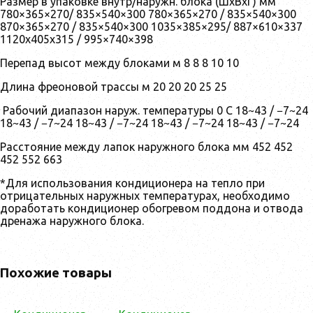
Размер в упаковке внутр/наружн. блока (ШxВxГ) мм
780×365×270/ 835×540×300 780×365×270 / 835×540×300
870×365×270 / 835×540×300 1035×385×295/ 887×610×337
1120х405х315 / 995×740×398
Перепад высот между блоками м 8 8 8 10 10
Длина фреоновой трассы м 20 20 20 25 25
Рабочий диапазон наруж. температуры 0 С 18~43 / −7~24
18~43 / −7~24 18~43 / −7~24 18~43 / −7~24 18~43 / −7~24
Расстояние между лапок наружного блока мм 452 452
452 552 663
*Для использования кондиционера на тепло при
отрицательных наружных температурах, необходимо
доработать кондиционер обогревом поддона и отвода
дренажа наружного блока.
Похожие товары