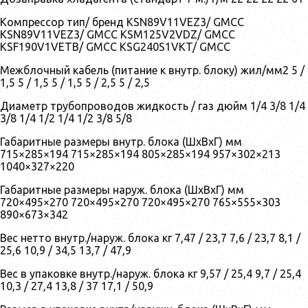
Компрессор тип/ бренд KSN89V11VEZ3/ GMCC
KSN89V11VEZ3/ GMCC KSM125V2VDZ/ GMCC
KSF190V1VETB/ GMCC KSG240S1VKT/ GMCC
Межблочный кабель (питание к внутр. блоку) жил/мм2 5 /
1,5 5 / 1,5 5 / 1,5 5 / 2,5 5 / 2,5
Диаметр трубопроводов жидкость / газ дюйм 1/4 3/8 1/4
3/8 1/4 1/2 1/4 1/2 3/8 5/8
Габаритные размеры внутр. блока (ШxВxГ) мм
715×285×194 715×285×194 805×285×194 957×302×213
1040×327×220
Габаритные размеры наруж. блока (ШxВxГ) мм
720×495×270 720×495×270 720×495×270 765×555×303
890×673×342
Вес нетто внутр./наруж. блока кг 7,47 / 23,7 7,6 / 23,7 8,1 /
25,6 10,9 / 34,5 13,7 / 47,9
Вес в упаковке внутр./наруж. блока кг 9,57 / 25,4 9,7 / 25,4
10,3 / 27,4 13,8 / 37 17,1 / 50,9