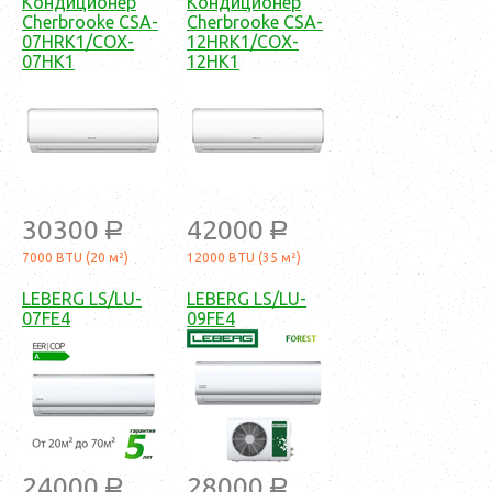
Кондиционер
Кондиционер
Cherbrooke CSA-
Cherbrooke CSA-
07HRK1/COX-
12HRK1/COX-
07HK1
12HK1
30300
42000
a
a
7000 BTU (20 м²)
12000 BTU (35 м²)
LEBERG LS/LU-
LEBERG LS/LU-
07FE4
09FE4
24000
28000
a
a