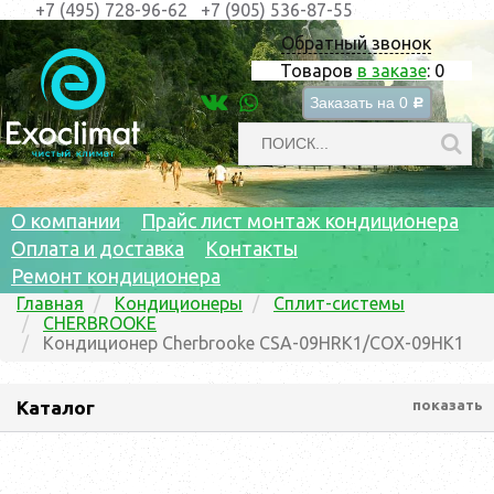
+7 (495) 728-96-62
+7 (905) 536-87-55
Обратный звонок
Товаров
в заказе
:
0
Заказать на
0
c
О компании
Прайс лист монтаж кондиционера
Оплата и доставка
Контакты
Ремонт кондиционера
Главная
Кондиционеры
Сплит-системы
CHERBROOKE
Кондиционер Cherbrooke CSA-09HRK1/COX-09HK1
Каталог
показать