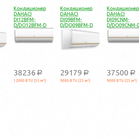
Кондиционер
Кондиционер
Кондиционер
DAHACI
DAHACI
DAHACI
DI12BFM-
DI09BFM-
DI09CNM-
D/DO12BFM-D
D/DO09BFM-D
D/DO09CNM-
38236
29179
37500
a
a
a
12000 BTU (35 м²)
9000 BTU (25 м²)
9000 BTU (25 м²)