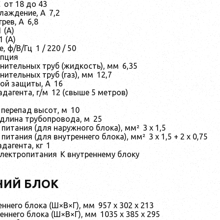
С
от 18 до 43
лаждение, А
7,2
грев, А
6,8
1 (A)
1 (A)
, ф/В/Гц
1 / 220 / 50
пция
нительных труб (жидкость), мм
6,35
ительных труб (газ), мм
12,7
ой защиты, A
16
дагента, г/м
12 (свыше 5 метров)
перепад высот, м
10
длина трубопровода, м
25
 питания (для наружного блока), мм²
3 х 1,5
 питания (для внутреннего блока), мм²
3 х 1,5 + 2 х 0,75
дагента, кг
1
лектропитания
К внутреннему блоку
НИЙ БЛОК
ннего блока (Ш×В×Г), мм
957 x 302 x 213
еннего блока (Ш×В×Г), мм
1035 x 385 x 295