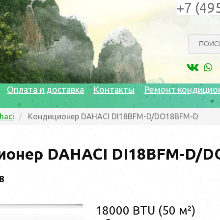
+7 (49
Оплата и доставка
Контакты
Ремонт кондицио
haci
Кондиционер DAHACI DI18BFM-D/DO18BFM-D
ионер DAHACI DI18BFM-D/D
8
18000 BTU (50 м²)