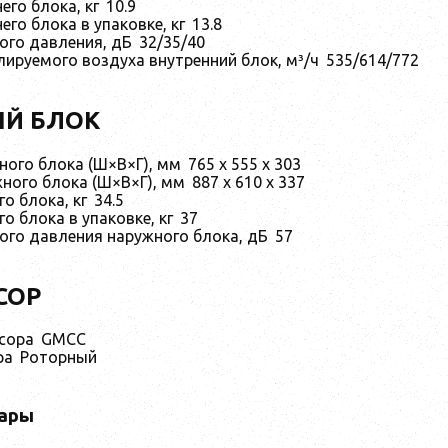
его блока, кг
10.9
его блока в упаковке, кг
13.8
ого давления, дБ
32/35/40
ируемого воздуха внутренний блок, м³/ч
535/614/772
Й БЛОК
ного блока (Ш×В×Г), мм
765 x 555 x 303
ного блока (Ш×В×Г), мм
887 x 610 x 337
о блока, кг
34.5
о блока в упаковке, кг
37
ого давления наружного блока, дБ
57
СОР
сора
GMCC
ра
Роторный
ары