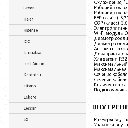
Охлаждение, °
Рабочий ток ох
Green
Рабочий ток на
EER (класс)
3,2
Haier
COP (класс)
3,6
Электропитание
Hisense
Wi-Fi модуль
О
Диаметр соеди
IGC
Диаметр соедин
Автомат токов
Ishimatsu
Дозаправка хла
Хладагент
R32
Just Aircon
Максимальный 
Максимальная 
Сечение кабеля
Kentatsu
Сечение кабеля
Количество хла
Kitano
Подключение э
Leberg
ВНУТРЕН
Lessar
Размеры внутре
LG
Упаковка внутр