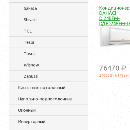
Кондиционер
Sakata
DAHACI
DI24BFM-
Shivaki
D/DO24BFM-D
TCL
Tesla
Tosot
Wisnow
76470
a
24000 BTU (70 м²)
Zanussi
Кассетные потолочный
Напольно-подпотолочные
Оконный
Инверторный