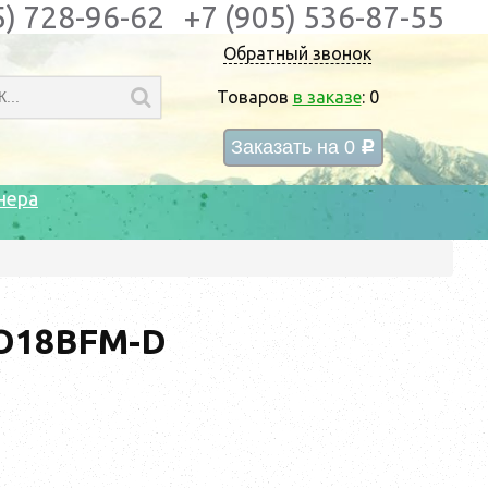
5) 728-96-62
+7 (905) 536-87-55
Обратный звонок
Товаров
в заказе
:
0
Заказать на
0
c
нера
O18BFM-D