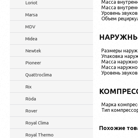
Масса внутренн
Loriot
Масса внутренн
Уровень звуков
Marsa
Объем рециркул
MDV
НАРУЖНЫ
Midea
Размеры наруж
Newtek
Упаковка наруж
Масса наружног
Pioneer
Масса наружног
Уровень звуков
Quattroclima
Rix
КОМПРЕС
Röda
Марка компрес
Тип компрессо
Rover
Royal Clima
Похожие тов
Royal Thermo