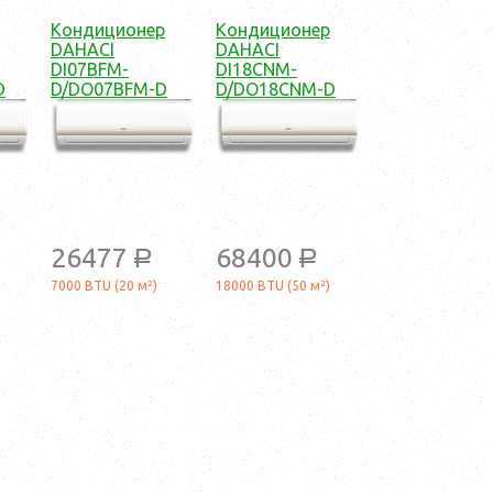
Кондиционер
Кондиционер
DAHACI
DAHACI
DI07BFM-
DI18CNM-
D
D/DO07BFM-D
D/DO18CNM-D
26477
68400
a
a
7000 BTU (20 м²)
18000 BTU (50 м²)