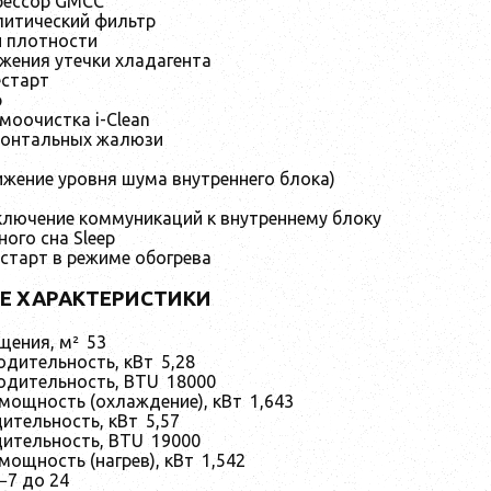
рессор GMCC
итический фильтр
 плотности
жения утечки хладагента
старт
р
моочистка i-Clean
зонтальных жалюзи
нижение уровня шума внутреннего блока)
ключение коммуникаций к внутреннему блоку
ого сна Sleep
старт в режиме обогрева
Е ХАРАКТЕРИСТИКИ
ения, м²
53
дительность, кВт
5,28
дительность, BTU
18000
мощность (охлаждение), кВт
1,643
ительность, кВт
5,57
ительность, BTU
19000
ощность (нагрев), кВт
1,542
−7 до 24