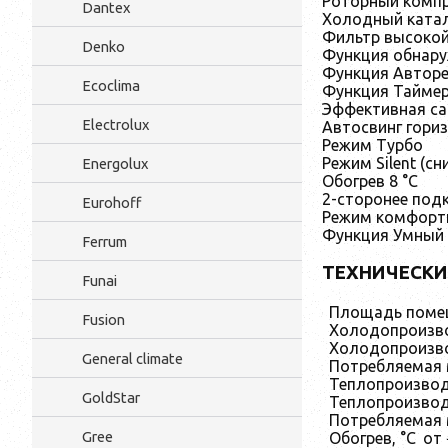
Роторный комп
Dantex
Холодный катал
Фильтр высокой
Denko
Функция обнару
Функция Авторе
Ecoclima
Функция Тайме
Эффективная са
Electrolux
Автосвинг гори
Режим Турбо
Режим Silent (с
Energolux
Обогрев 8 °C
2-сторонее под
Eurohoff
Режим комфортн
Функция Умный 
Ferrum
ТЕХНИЧЕСКИ
Funai
Площадь помещ
Fusion
Холодопроизво
Холодопроизво
General climate
Потребляемая 
Теплопроизвод
GoldStar
Теплопроизвод
Потребляемая м
Gree
Обогрев, °С
от 