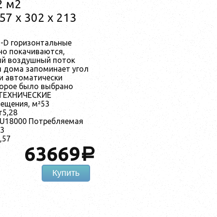
2 м2
57 x 302 x 213
-D горизонтальные
но покачиваются,
ый воздушный поток
 дома запоминает угол
и автоматически
торое было выбрано
 ТЕХНИЧЕСКИЕ
щения, м²53
т5,28
U18000 Потребляемая
43
,57
63669
a
Купить