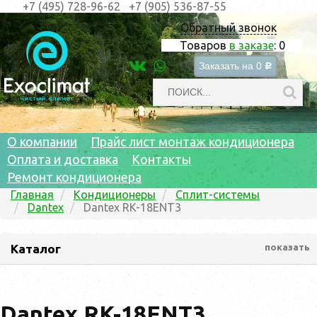
+7 (495) 728-96-62
+7 (905) 536-87-55
Обратный звонок
Товаров
в заказе
:
0
Заказать на
0
c
О компании
Прайс лист монтаж кондиционера
Оплата и доставка
Контакты
Ремонт кондиционера
Главная
Кондиционеры
Сплит-системы
Dantex
Dantex RK-18ENT3
Каталог
показать
Dantex RK-18ENT3