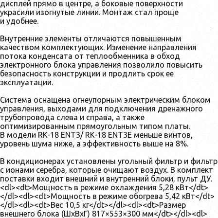
дисплей прямо в центре, а боковые поверхности
украсили изогнутые линии. Монтаж стал проще
и удобнее.
Внутренние элементы отличаются повышенным
качеством комплектующих. Изменение направления
потока конденсата от теплообменника в обход
электронного блока управления позволило повысить
безопасность конструкции и продлить срок ее
эксплуатации.
Система оснащена огнеупорным электрическим блоком
управления, выходами для подключения дренажного
трубопровода слева и справа, а также
оптимизированным прямоугольным типом платы.
В модели RK-18 ENT3/ RK-18 ENT3Е меньше винтов,
уровень шума ниже, а эффективность выше на 8%.
В кондиционерах установлены угольный фильтр и фильтр
с ионами серебра, которые очищают воздух. В комплект
поставки входит внешний и внутренний блоки, пульт ДУ.
<dl><dt>Мощность в режиме охлаждения 5,28 кВт</dt>
</dl><dl><dt>Мощность в режиме обогрева 5,42 кВт</dt>
</dl><dl><dt>Вес 10,5 кг</dt></dl><dl><dt>Размер
внешнего блока (ШхВхГ) 817×553×300 мм</dt></dl><dl>