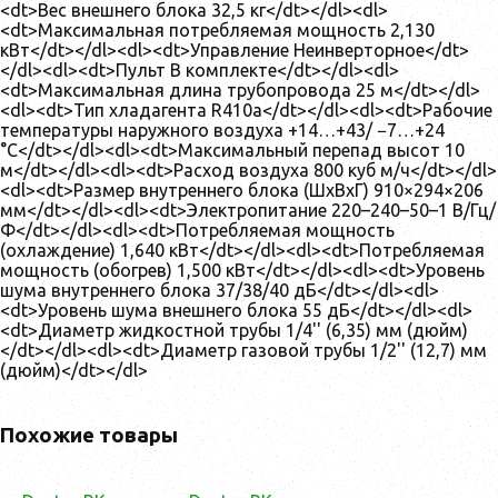
<dt>Вес внешнего блока 32,5 кг</dt></dl><dl>
<dt>Максимальная потребляемая мощность 2,130
кВт</dt></dl><dl><dt>Управление Неинверторное</dt>
</dl><dl><dt>Пульт В комплекте</dt></dl><dl>
<dt>Максимальная длина трубопровода 25 м</dt></dl>
<dl><dt>Тип хладагента R410a</dt></dl><dl><dt>Рабочие
температуры наружного воздуха +14…+43/ −7…+24
°С</dt></dl><dl><dt>Максимальный перепад высот 10
м</dt></dl><dl><dt>Расход воздуха 800 куб м/ч</dt></dl>
<dl><dt>Размер внутреннего блока (ШхВхГ) 910×294×206
мм</dt></dl><dl><dt>Электропитание 220–240–50–1 В/Гц/
Ф</dt></dl><dl><dt>Потребляемая мощность
(охлаждение) 1,640 кВт</dt></dl><dl><dt>Потребляемая
мощность (обогрев) 1,500 кВт</dt></dl><dl><dt>Уровень
шума внутреннего блока 37/38/40 дБ</dt></dl><dl>
<dt>Уровень шума внешнего блока 55 дБ</dt></dl><dl>
<dt>Диаметр жидкостной трубы 1/4'' (6,35) мм (дюйм)
</dt></dl><dl><dt>Диаметр газовой трубы 1/2'' (12,7) мм
(дюйм)</dt></dl>
Похожие товары