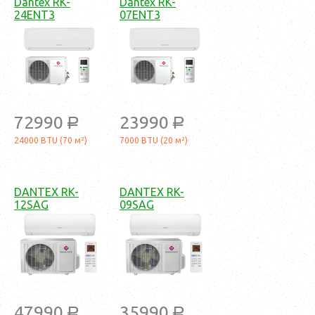
Dantex RK-
Dantex RK-
24ENT3
07ENT3
72990
23990
a
a
24000 BTU (70 м²)
7000 BTU (20 м²)
DANTEX RK-
DANTEX RK-
12SAG
09SAG
47990
35990
a
a